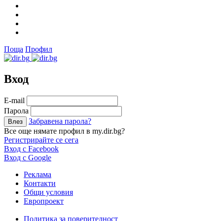
Поща
Профил
Вход
Е-mail
Парола
Забравена парола?
Все още нямате профил в my.dir.bg?
Регистрирайте се сега
Вход с Facebook
Вход с Google
Реклама
Контакти
Общи условия
Европроект
Политика за поверителност