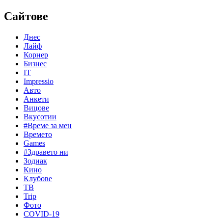
Сайтове
Днес
Лайф
Корнер
Бизнес
IT
Impressio
Авто
Анкети
Вицове
Вкусотии
#Време за мен
Времето
Games
#Здравето ни
Зодиак
Кино
Клубове
ТВ
Trip
Фото
COVID-19