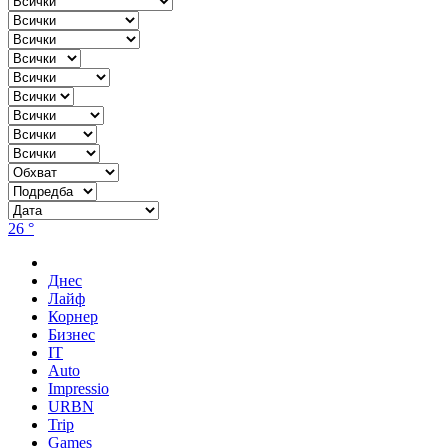
26 °
Днес
Лайф
Корнер
Бизнес
IT
Auto
Impressio
URBN
Trip
Games