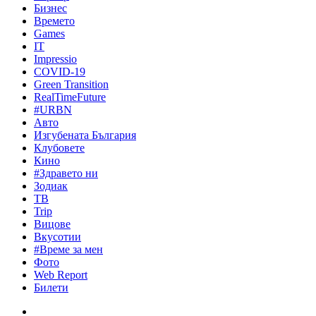
Бизнес
Времето
Games
IT
Impressio
COVID-19
Green Transition
RealTimeFuture
#URBN
Авто
Изгубената България
Клубовете
Кино
#Здравето ни
Зодиак
ТВ
Trip
Вицове
Вкусотии
#Време за мен
Фото
Web Report
Билети