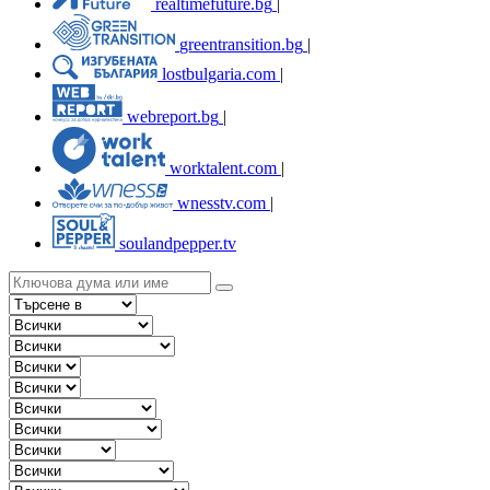
realtimefuture.bg
|
greentransition.bg
|
lostbulgaria.com
|
webreport.bg
|
worktalent.com
|
wnesstv.com
|
soulandpepper.tv