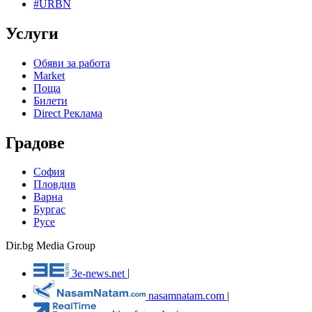
#URBN
Услуги
Обяви за работа
Market
Поща
Билети
Direct Реклама
Градове
София
Пловдив
Варна
Бургас
Русе
Dir.bg Media Group
3e-news.net
|
nasamnatam.com
|