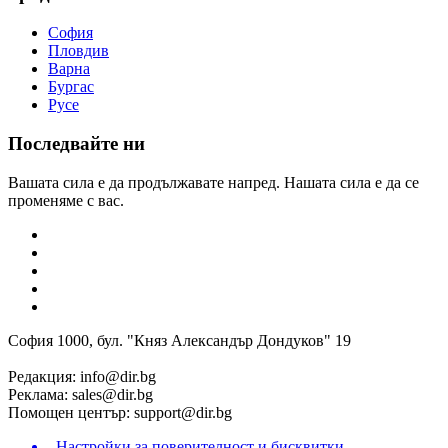
София
Пловдив
Варна
Бургас
Русе
Последвайте ни
Вашата сила е да продължавате напред. Нашата сила е да се
променяме с вас.
София 1000, бул. "Княз Александър Дондуков" 19
Редакция:
info@dir.bg
Реклама:
sales@dir.bg
Помощен център:
support@dir.bg
Настройки за поверителност и бисквитки