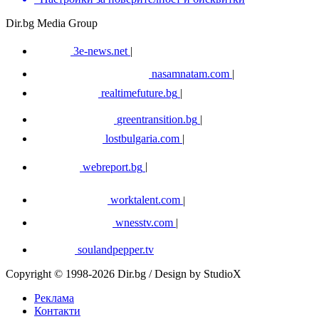
Dir.bg Media Group
3e-news.net
|
nasamnatam.com
|
realtimefuture.bg
|
greentransition.bg
|
lostbulgaria.com
|
webreport.bg
|
worktalent.com
|
wnesstv.com
|
soulandpepper.tv
Copyright © 1998-2026 Dir.bg / Design by StudioX
Реклама
Контакти