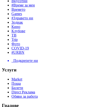
Вкусотии
#Време за мен
Времето
Games
#Здравето ни
Зодиак
Кино
Клубове
ТВ
Trip
Фото
COVID-19
#URBN
Подкрепете ни
Услуги
Market
Поща
Билети
Direct Реклама
Обяви за работа
Градове