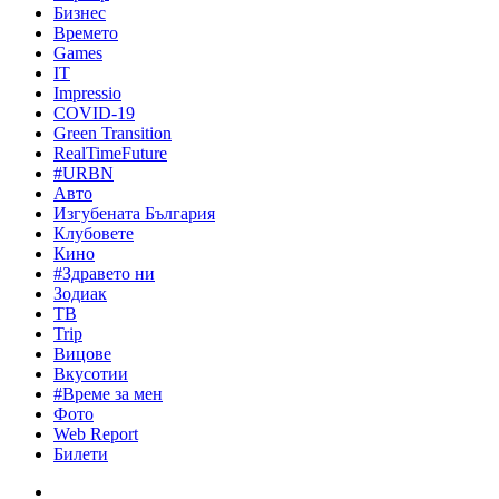
Бизнес
Времето
Games
IT
Impressio
COVID-19
Green Transition
RealTimeFuture
#URBN
Авто
Изгубената България
Клубовете
Кино
#Здравето ни
Зодиак
ТВ
Trip
Вицове
Вкусотии
#Време за мен
Фото
Web Report
Билети