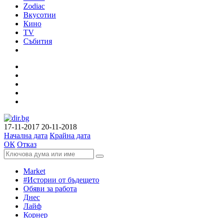
Zodiac
Вкусотии
Кино
TV
Събития
17-11-2017
20-11-2018
Начална дата
Крайна дата
ОК
Отказ
Market
#Истории от бъдещето
Обяви за работа
Днес
Лайф
Корнер