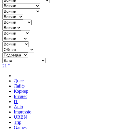
21 °
Днес
Лайф
Корнер
Бизнес
IT
Auto
Impressio
URBN
Trip
Games