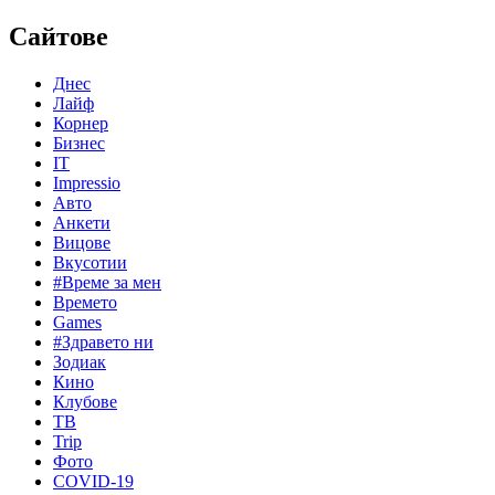
Сайтове
Днес
Лайф
Корнер
Бизнес
IT
Impressio
Авто
Анкети
Вицове
Вкусотии
#Време за мен
Времето
Games
#Здравето ни
Зодиак
Кино
Клубове
ТВ
Trip
Фото
COVID-19