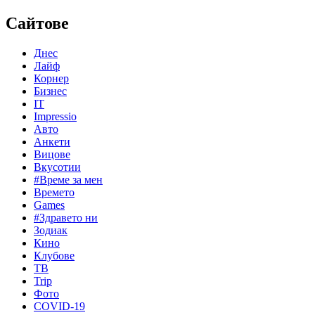
Сайтове
Днес
Лайф
Корнер
Бизнес
IT
Impressio
Авто
Анкети
Вицове
Вкусотии
#Време за мен
Времето
Games
#Здравето ни
Зодиак
Кино
Клубове
ТВ
Trip
Фото
COVID-19