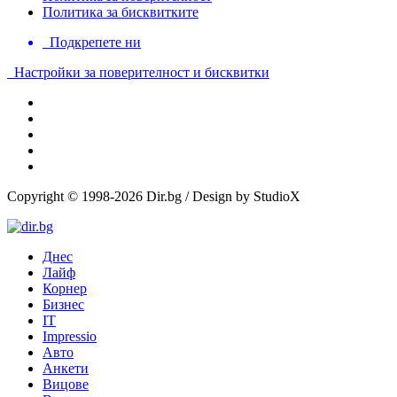
Политика за бисквитките
Подкрепете ни
Настройки за поверителност и бисквитки
Copyright © 1998-2026 Dir.bg / Design by StudioX
Днес
Лайф
Корнер
Бизнес
IT
Impressio
Авто
Анкети
Вицове