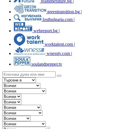
realtimefuture.bg
|
greentransition.bg
|
lostbulgaria.com
|
webreport.bg
|
worktalent.com
|
wnesstv.com
|
soulandpepper.tv