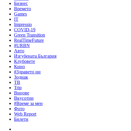
Бизнес
Времето
Games
IT
Impressio
COVID-19
Green Transition
RealTimeFuture
#URBN
Авто
Изгубената България
Клубовете
Кино
#Здравето ни
Зодиак
ТВ
Trip
Вицове
Вкусотии
#Време за мен
Фото
Web Report
Билети