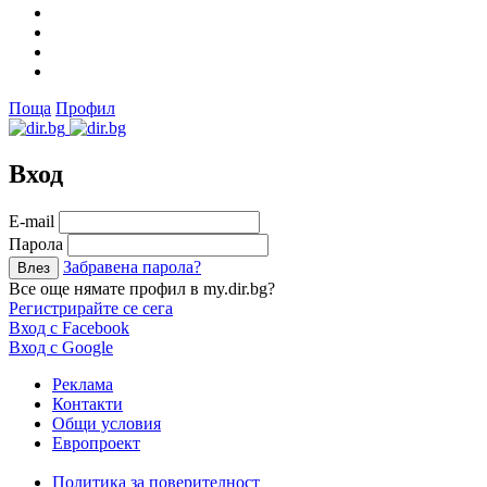
Поща
Профил
Вход
Е-mail
Парола
Забравена парола?
Все още нямате профил в my.dir.bg?
Регистрирайте се сега
Вход с Facebook
Вход с Google
Реклама
Контакти
Общи условия
Европроект
Политика за поверителност