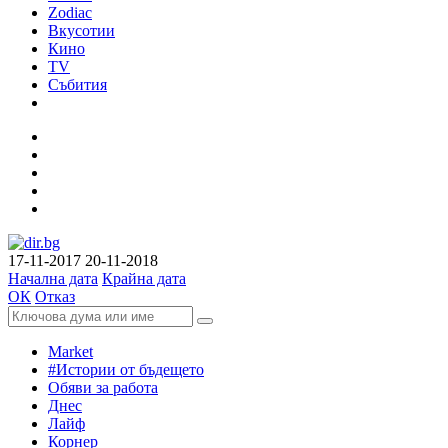
Zodiac
Вкусотии
Кино
TV
Събития
17-11-2017
20-11-2018
Начална дата
Крайна дата
ОК
Отказ
Market
#Истории от бъдещето
Обяви за работа
Днес
Лайф
Корнер