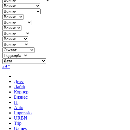
29 °
Днес
Лайф
Корнер
Бизнес
IT
Auto
Impressio
URBN
Trip
Games