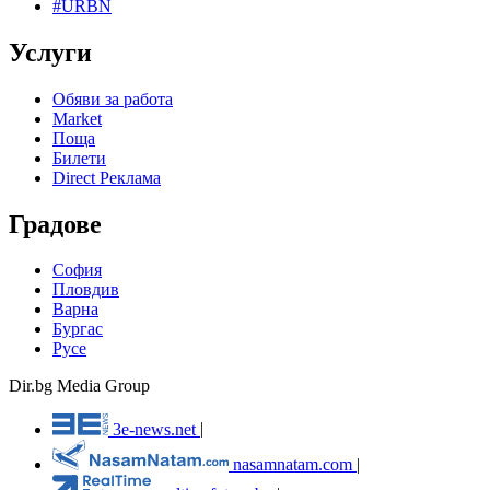
#URBN
Услуги
Обяви за работа
Market
Поща
Билети
Direct Реклама
Градове
София
Пловдив
Варна
Бургас
Русе
Dir.bg Media Group
3e-news.net
|
nasamnatam.com
|