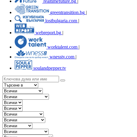
realtimefuture.bg
|
greentransition.bg
|
lostbulgaria.com
|
webreport.bg
|
worktalent.com
|
wnesstv.com
|
soulandpepper.tv