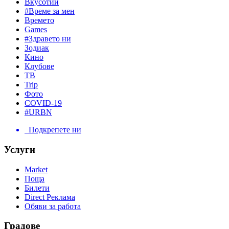
Вкусотии
#Време за мен
Времето
Games
#Здравето ни
Зодиак
Кино
Клубове
ТВ
Trip
Фото
COVID-19
#URBN
Подкрепете ни
Услуги
Market
Поща
Билети
Direct Реклама
Обяви за работа
Градове