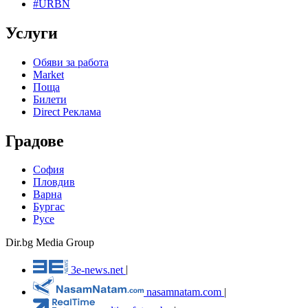
#URBN
Услуги
Обяви за работа
Market
Поща
Билети
Direct Реклама
Градове
София
Пловдив
Варна
Бургас
Русе
Dir.bg Media Group
3e-news.net
|
nasamnatam.com
|