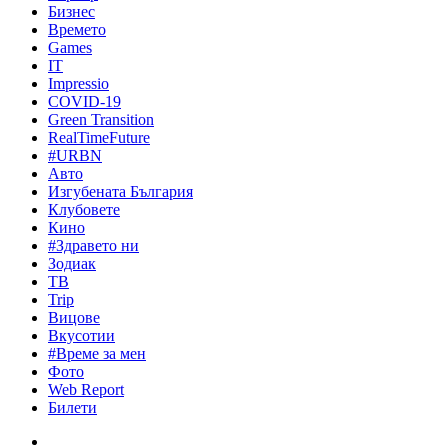
Бизнес
Времето
Games
IT
Impressio
COVID-19
Green Transition
RealTimeFuture
#URBN
Авто
Изгубената България
Клубовете
Кино
#Здравето ни
Зодиак
ТВ
Trip
Вицове
Вкусотии
#Време за мен
Фото
Web Report
Билети