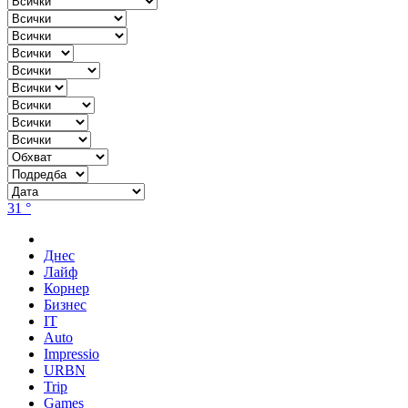
31 °
Днес
Лайф
Корнер
Бизнес
IT
Auto
Impressio
URBN
Trip
Games