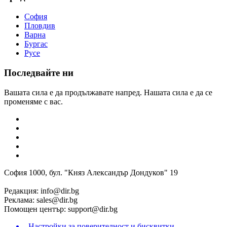
София
Пловдив
Варна
Бургас
Русе
Последвайте ни
Вашата сила е да продължавате напред. Нашата сила е да се
променяме с вас.
София 1000, бул. "Княз Александър Дондуков" 19
Редакция:
info@dir.bg
Реклама:
sales@dir.bg
Помощен център:
support@dir.bg
Настройки за поверителност и бисквитки