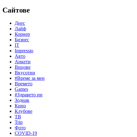
Сайтове
Днес
Лайф
Корнер
Бизнес
IT
Impressio
Авто
Анкети
Вицове
Вкусотии
#Време за мен
Времето
Games
#Здравето ни
Зодиак
Кино
Клубове
ТВ
Trip
Фото
COVID-19