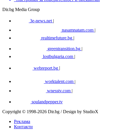
Dir.bg Media Group
3e-news.net
|
nasamnatam.com
|
realtimefuture.bg
|
greentransition.bg
|
lostbulgaria.com
|
webreport.bg
|
worktalent.com
|
wnesstv.com
|
soulandpepper.tv
Copyright © 1998-2026 Dir.bg / Design by StudioX
Реклама
Контакти