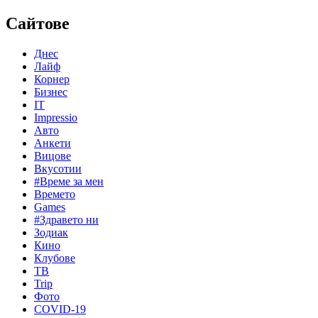
Сайтове
Днес
Лайф
Корнер
Бизнес
IT
Impressio
Авто
Анкети
Вицове
Вкусотии
#Време за мен
Времето
Games
#Здравето ни
Зодиак
Кино
Клубове
ТВ
Trip
Фото
COVID-19