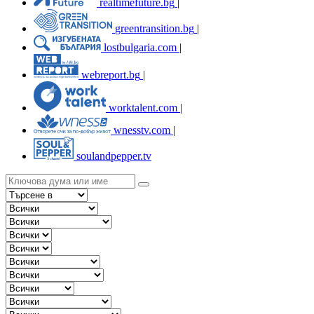
realtimefuture.bg
|
greentransition.bg
|
lostbulgaria.com
|
webreport.bg
|
worktalent.com
|
wnesstv.com
|
soulandpepper.tv