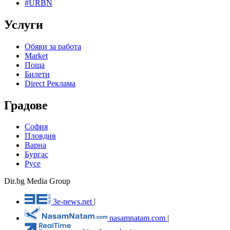
#URBN
Услуги
Обяви за работа
Market
Поща
Билети
Direct Реклама
Градове
София
Пловдив
Варна
Бургас
Русе
Dir.bg Media Group
3e-news.net
|
nasamnatam.com
|