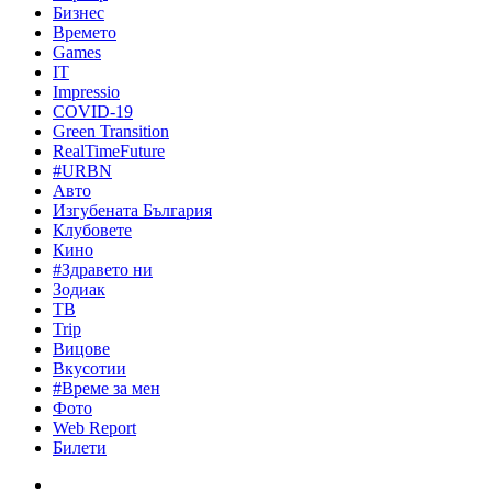
Бизнес
Времето
Games
IT
Impressio
COVID-19
Green Transition
RealTimeFuture
#URBN
Авто
Изгубената България
Клубовете
Кино
#Здравето ни
Зодиак
ТВ
Trip
Вицове
Вкусотии
#Време за мен
Фото
Web Report
Билети