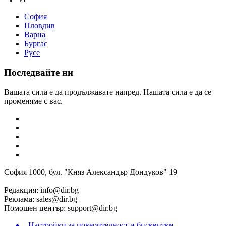
София
Пловдив
Варна
Бургас
Русе
Последвайте ни
Вашата сила е да продължавате напред. Нашата сила е да се
променяме с вас.
София 1000, бул. "Княз Александър Дондуков" 19
Редакция:
info@dir.bg
Реклама:
sales@dir.bg
Помощен център:
support@dir.bg
Настройки за поверителност и бисквитки