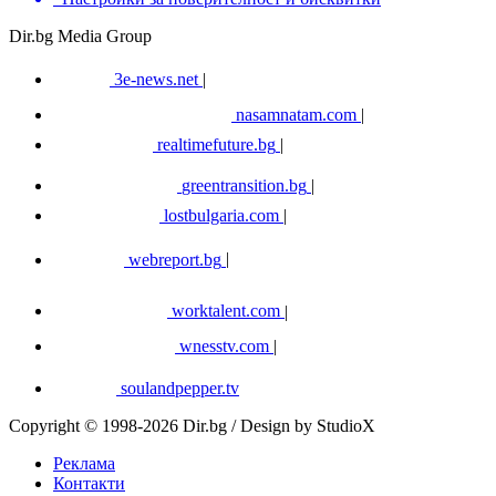
Dir.bg Media Group
3e-news.net
|
nasamnatam.com
|
realtimefuture.bg
|
greentransition.bg
|
lostbulgaria.com
|
webreport.bg
|
worktalent.com
|
wnesstv.com
|
soulandpepper.tv
Copyright © 1998-2026 Dir.bg / Design by StudioX
Реклама
Контакти