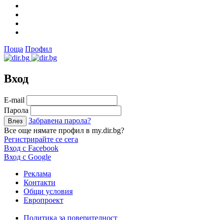
Поща
Профил
Вход
Е-mail
Парола
Забравена парола?
Все още нямате профил в my.dir.bg?
Регистрирайте се сега
Вход с Facebook
Вход с Google
Реклама
Контакти
Общи условия
Европроект
Политика за поверителност