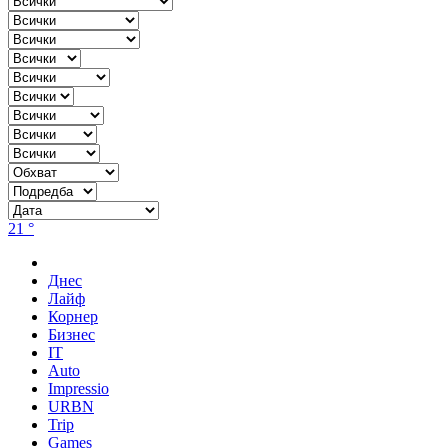
21 °
Днес
Лайф
Корнер
Бизнес
IT
Auto
Impressio
URBN
Trip
Games