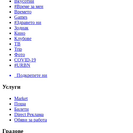
Вкусотии
#Време за мен
Времето
Games
#Здравето ни
Зодиак
Кино
Клубове
ТВ
Trip
Фото
COVID-19
#URBN
Подкрепете ни
Услуги
Market
Поща
Билети
Direct Реклама
Обяви за работа
Градове