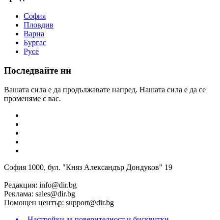
София
Пловдив
Варна
Бургас
Русе
Последвайте ни
Вашата сила е да продължавате напред. Нашата сила е да се
променяме с вас.
София 1000, бул. "Княз Александър Дондуков" 19
Редакция:
info@dir.bg
Реклама:
sales@dir.bg
Помощен център:
support@dir.bg
Настройки за поверителност и бисквитки