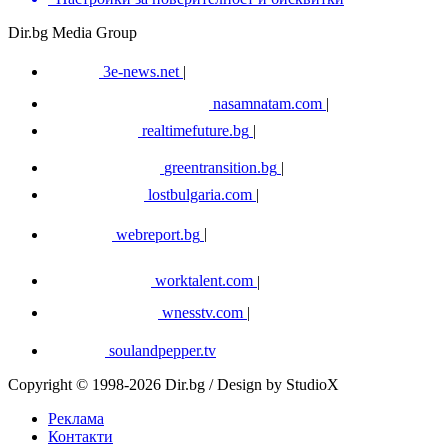
Dir.bg Media Group
3e-news.net
|
nasamnatam.com
|
realtimefuture.bg
|
greentransition.bg
|
lostbulgaria.com
|
webreport.bg
|
worktalent.com
|
wnesstv.com
|
soulandpepper.tv
Copyright © 1998-2026 Dir.bg / Design by StudioX
Реклама
Контакти