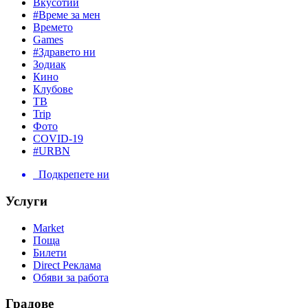
Вкусотии
#Време за мен
Времето
Games
#Здравето ни
Зодиак
Кино
Клубове
ТВ
Trip
Фото
COVID-19
#URBN
Подкрепете ни
Услуги
Market
Поща
Билети
Direct Реклама
Обяви за работа
Градове