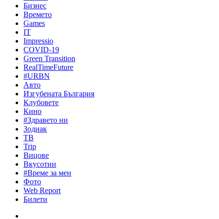
Бизнес
Времето
Games
IT
Impressio
COVID-19
Green Transition
RealTimeFuture
#URBN
Авто
Изгубената България
Клубовете
Кино
#Здравето ни
Зодиак
ТВ
Trip
Вицове
Вкусотии
#Време за мен
Фото
Web Report
Билети