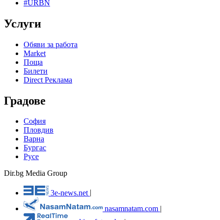
#URBN
Услуги
Обяви за работа
Market
Поща
Билети
Direct Реклама
Градове
София
Пловдив
Варна
Бургас
Русе
Dir.bg Media Group
3e-news.net
|
nasamnatam.com
|