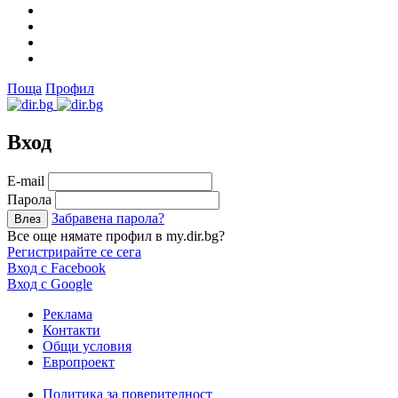
Поща
Профил
Вход
Е-mail
Парола
Забравена парола?
Все още нямате профил в my.dir.bg?
Регистрирайте се сега
Вход с Facebook
Вход с Google
Реклама
Контакти
Общи условия
Европроект
Политика за поверителност