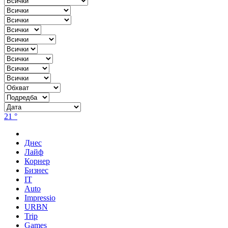
21 °
Днес
Лайф
Корнер
Бизнес
IT
Auto
Impressio
URBN
Trip
Games