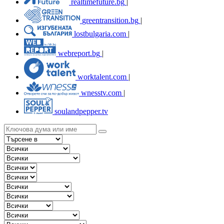
realtimefuture.bg
|
greentransition.bg
|
lostbulgaria.com
|
webreport.bg
|
worktalent.com
|
wnesstv.com
|
soulandpepper.tv