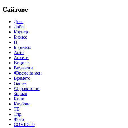
Сайтове
Днес
Лайф
Корнер
Бизнес
IT
Impressio
Авто
Анкети
Вицове
Вкусотии
#Време за мен
Времето
Games
#Здравето ни
Зодиак
Кино
Клубове
ТВ
Trip
Фото
COVID-19