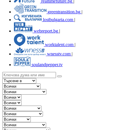
realtimefuture.bg
|
greentransition.bg
|
lostbulgaria.com
|
webreport.bg
|
worktalent.com
|
wnesstv.com
|
soulandpepper.tv