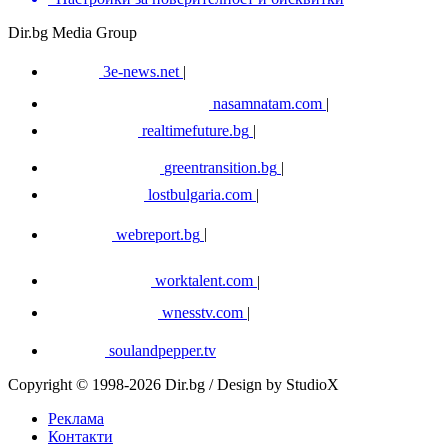
Dir.bg Media Group
3e-news.net
|
nasamnatam.com
|
realtimefuture.bg
|
greentransition.bg
|
lostbulgaria.com
|
webreport.bg
|
worktalent.com
|
wnesstv.com
|
soulandpepper.tv
Copyright © 1998-2026 Dir.bg / Design by StudioX
Реклама
Контакти