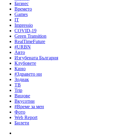
Бизнес
Времето
Games
IT
Impressio
COVID-19
Green Transition
RealTimeFuture
#URBN
Авто
Изгубената България
Клубовете
Кино
#Здравето ни
Зодиак
ТВ
Trip
Вицове
Вкусотии
#Време за мен
Фото
Web Report
Билети