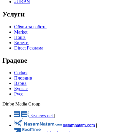
#URBN
Услуги
Обяви за работа
Market
Поща
Билети
Direct Реклама
Градове
София
Пловдив
Варна
Бургас
Русе
Dir.bg Media Group
3e-news.net
|
nasamnatam.com
|