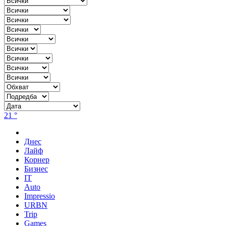
21 °
Днес
Лайф
Корнер
Бизнес
IT
Auto
Impressio
URBN
Trip
Games