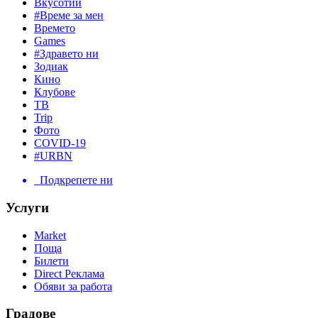
Вкусотии
#Време за мен
Времето
Games
#Здравето ни
Зодиак
Кино
Клубове
ТВ
Trip
Фото
COVID-19
#URBN
Подкрепете ни
Услуги
Market
Поща
Билети
Direct Реклама
Обяви за работа
Градове