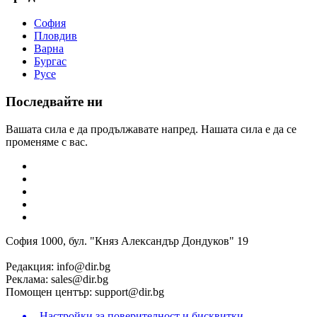
София
Пловдив
Варна
Бургас
Русе
Последвайте ни
Вашата сила е да продължавате напред. Нашата сила е да се
променяме с вас.
София 1000, бул. "Княз Александър Дондуков" 19
Редакция:
info@dir.bg
Реклама:
sales@dir.bg
Помощен център:
support@dir.bg
Настройки за поверителност и бисквитки