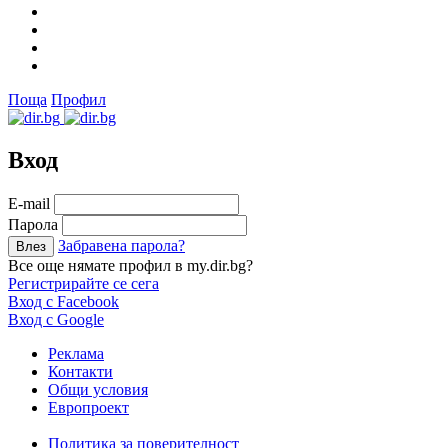
Поща
Профил
Вход
Е-mail
Парола
Забравена парола?
Все още нямате профил в my.dir.bg?
Регистрирайте се сега
Вход с Facebook
Вход с Google
Реклама
Контакти
Общи условия
Европроект
Политика за поверителност