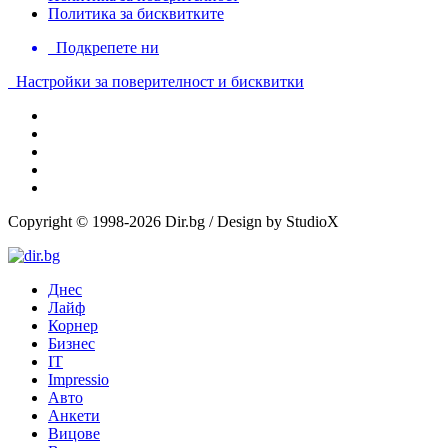
Политика за бисквитките
Подкрепете ни
Настройки за поверителност и бисквитки
Copyright © 1998-2026 Dir.bg / Design by StudioX
Днес
Лайф
Корнер
Бизнес
IT
Impressio
Авто
Анкети
Вицове