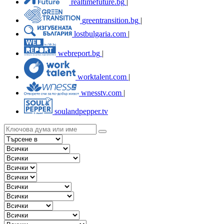
realtimefuture.bg
|
greentransition.bg
|
lostbulgaria.com
|
webreport.bg
|
worktalent.com
|
wnesstv.com
|
soulandpepper.tv