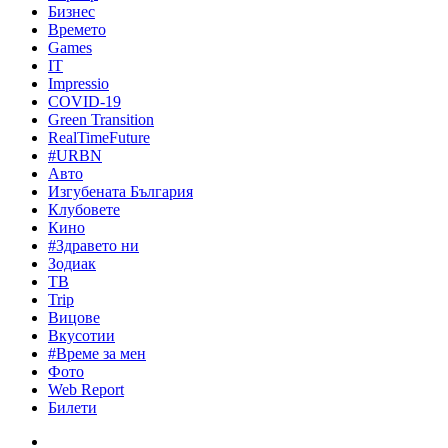
Бизнес
Времето
Games
IT
Impressio
COVID-19
Green Transition
RealTimeFuture
#URBN
Авто
Изгубената България
Клубовете
Кино
#Здравето ни
Зодиак
ТВ
Trip
Вицове
Вкусотии
#Време за мен
Фото
Web Report
Билети