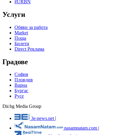
#URBN
Услуги
Обяви за работа
Market
Поща
Билети
Direct Реклама
Градове
София
Пловдив
Варна
Бургас
Русе
Dir.bg Media Group
3e-news.net
|
nasamnatam.com
|