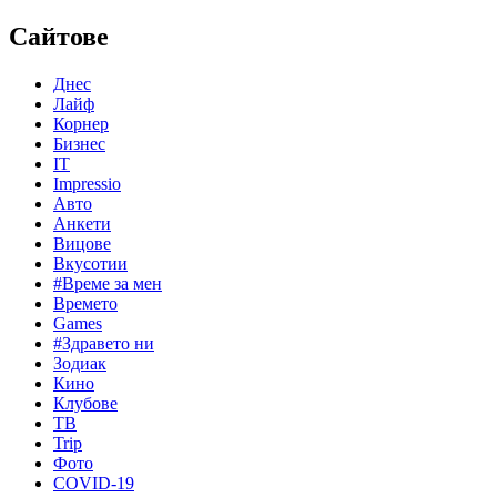
Сайтове
Днес
Лайф
Корнер
Бизнес
IT
Impressio
Авто
Анкети
Вицове
Вкусотии
#Време за мен
Времето
Games
#Здравето ни
Зодиак
Кино
Клубове
ТВ
Trip
Фото
COVID-19