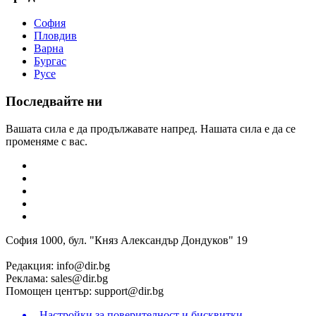
София
Пловдив
Варна
Бургас
Русе
Последвайте ни
Вашата сила е да продължавате напред. Нашата сила е да се
променяме с вас.
София 1000, бул. "Княз Александър Дондуков" 19
Редакция:
info@dir.bg
Реклама:
sales@dir.bg
Помощен център:
support@dir.bg
Настройки за поверителност и бисквитки