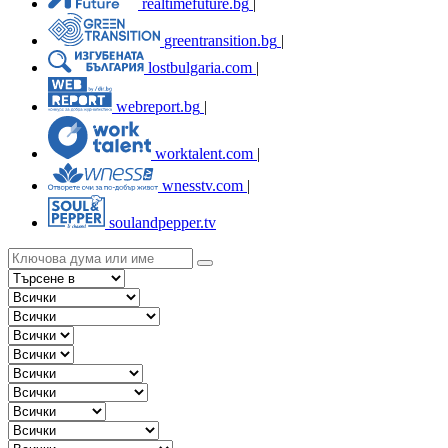
realtimefuture.bg
|
greentransition.bg
|
lostbulgaria.com
|
webreport.bg
|
worktalent.com
|
wnesstv.com
|
soulandpepper.tv