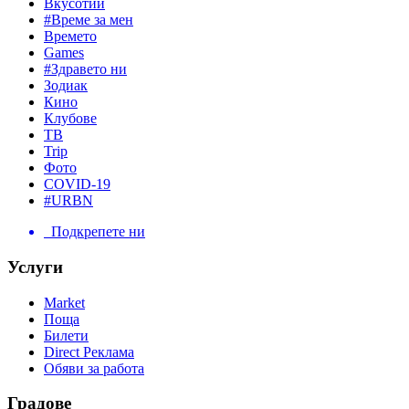
Вкусотии
#Време за мен
Времето
Games
#Здравето ни
Зодиак
Кино
Клубове
ТВ
Trip
Фото
COVID-19
#URBN
Подкрепете ни
Услуги
Market
Поща
Билети
Direct Реклама
Обяви за работа
Градове