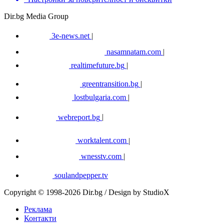
Dir.bg Media Group
3e-news.net
|
nasamnatam.com
|
realtimefuture.bg
|
greentransition.bg
|
lostbulgaria.com
|
webreport.bg
|
worktalent.com
|
wnesstv.com
|
soulandpepper.tv
Copyright © 1998-2026 Dir.bg / Design by StudioX
Реклама
Контакти