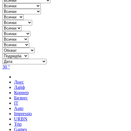
30 °
Днес
Лайф
Корнер
Бизнес
IT
Auto
Impressio
URBN
Trip
Games