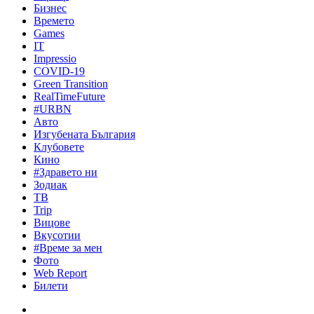
Бизнес
Времето
Games
IT
Impressio
COVID-19
Green Transition
RealTimeFuture
#URBN
Авто
Изгубената България
Клубовете
Кино
#Здравето ни
Зодиак
ТВ
Trip
Вицове
Вкусотии
#Време за мен
Фото
Web Report
Билети