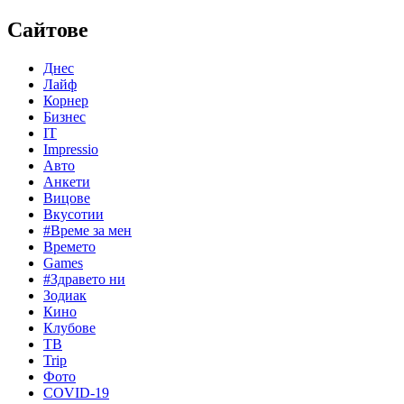
Сайтове
Днес
Лайф
Корнер
Бизнес
IT
Impressio
Авто
Анкети
Вицове
Вкусотии
#Време за мен
Времето
Games
#Здравето ни
Зодиак
Кино
Клубове
ТВ
Trip
Фото
COVID-19