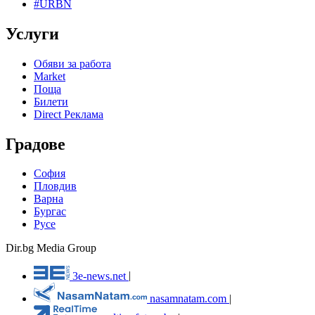
#URBN
Услуги
Обяви за работа
Market
Поща
Билети
Direct Реклама
Градове
София
Пловдив
Варна
Бургас
Русе
Dir.bg Media Group
3e-news.net
|
nasamnatam.com
|