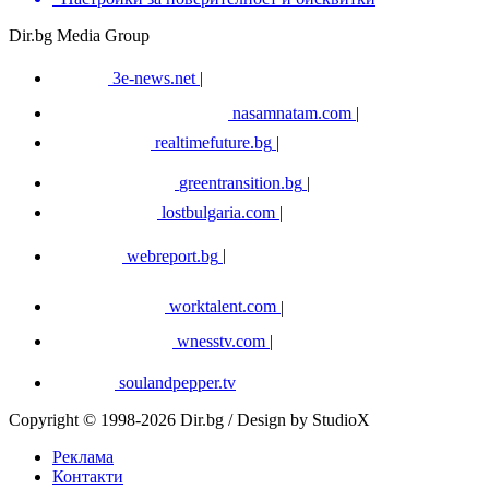
Dir.bg Media Group
3e-news.net
|
nasamnatam.com
|
realtimefuture.bg
|
greentransition.bg
|
lostbulgaria.com
|
webreport.bg
|
worktalent.com
|
wnesstv.com
|
soulandpepper.tv
Copyright © 1998-2026 Dir.bg / Design by StudioX
Реклама
Контакти