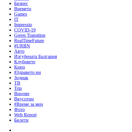
Бизнес
Времето
Games
IT
Impressio
COVID-19
Green Transition
RealTimeFuture
#URBN
Авто
Изгубената България
Клубовете
Кино
#Здравето ни
Зодиак
ТВ
Trip
Вицове
Вкусотии
#Време за мен
Фото
Web Report
Билети