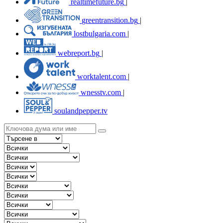
realtimefuture.bg
|
greentransition.bg
|
lostbulgaria.com
|
webreport.bg
|
worktalent.com
|
wnesstv.com
|
soulandpepper.tv