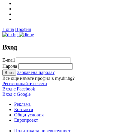
Поща
Профил
Вход
Е-mail
Парола
Забравена парола?
Все още нямате профил в my.dir.bg?
Регистрирайте се сега
Вход с Facebook
Вход с Google
Реклама
Контакти
Общи условия
Европроект
Политика за поверителност