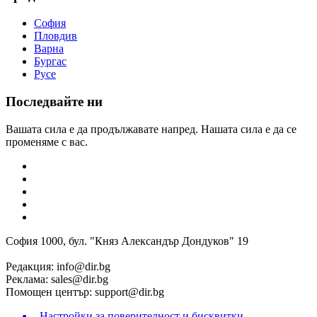
София
Пловдив
Варна
Бургас
Русе
Последвайте ни
Вашата сила е да продължавате напред. Нашата сила е да се
променяме с вас.
София 1000, бул. "Княз Александър Дондуков" 19
Редакция:
info@dir.bg
Реклама:
sales@dir.bg
Помощен център:
support@dir.bg
Настройки за поверителност и бисквитки