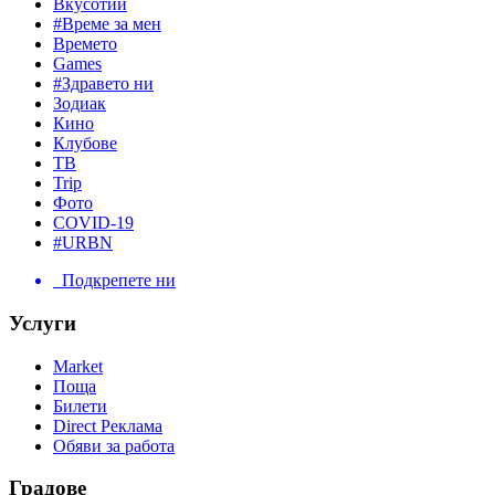
Вкусотии
#Време за мен
Времето
Games
#Здравето ни
Зодиак
Кино
Клубове
ТВ
Trip
Фото
COVID-19
#URBN
Подкрепете ни
Услуги
Market
Поща
Билети
Direct Реклама
Обяви за работа
Градове