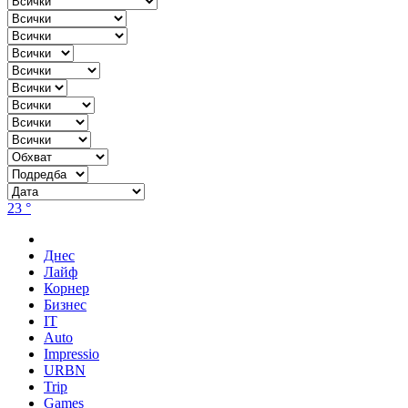
23 °
Днес
Лайф
Корнер
Бизнес
IT
Auto
Impressio
URBN
Trip
Games