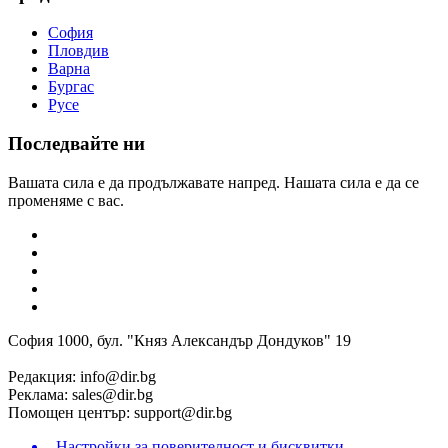
София
Пловдив
Варна
Бургас
Русе
Последвайте ни
Вашата сила е да продължавате напред. Нашата сила е да се
променяме с вас.
София 1000, бул. "Княз Александър Дондуков" 19
Редакция:
info@dir.bg
Реклама:
sales@dir.bg
Помощен център:
support@dir.bg
Настройки за поверителност и бисквитки