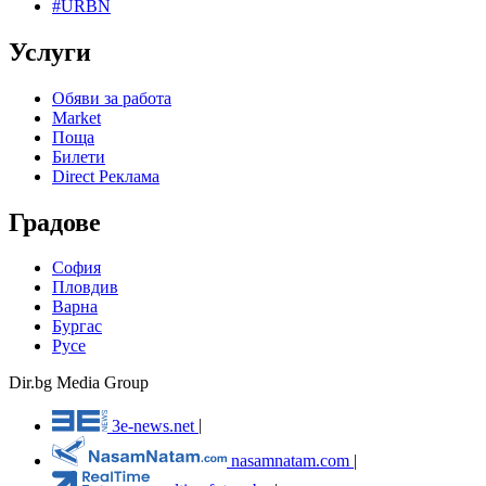
#URBN
Услуги
Обяви за работа
Market
Поща
Билети
Direct Реклама
Градове
София
Пловдив
Варна
Бургас
Русе
Dir.bg Media Group
3e-news.net
|
nasamnatam.com
|