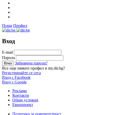
Поща
Профил
Вход
Е-mail
Парола
Забравена парола?
Все още нямате профил в my.dir.bg?
Регистрирайте се сега
Вход с Facebook
Вход с Google
Реклама
Контакти
Общи условия
Европроект
Политика за поверителност