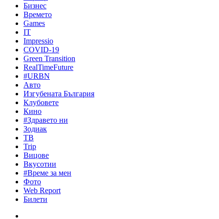
Бизнес
Времето
Games
IT
Impressio
COVID-19
Green Transition
RealTimeFuture
#URBN
Авто
Изгубената България
Клубовете
Кино
#Здравето ни
Зодиак
ТВ
Trip
Вицове
Вкусотии
#Време за мен
Фото
Web Report
Билети