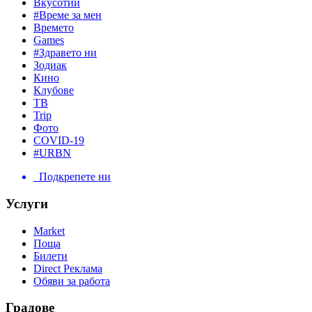
Вкусотии
#Време за мен
Времето
Games
#Здравето ни
Зодиак
Кино
Клубове
ТВ
Trip
Фото
COVID-19
#URBN
Подкрепете ни
Услуги
Market
Поща
Билети
Direct Реклама
Обяви за работа
Градове