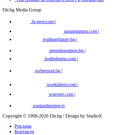
Dir.bg Media Group
3e-news.net
|
nasamnatam.com
|
realtimefuture.bg
|
greentransition.bg
|
lostbulgaria.com
|
webreport.bg
|
worktalent.com
|
wnesstv.com
|
soulandpepper.tv
Copyright © 1998-2026 Dir.bg / Design by StudioX
Реклама
Контакти