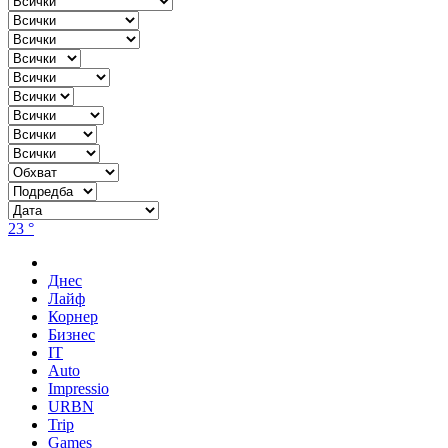
23 °
Днес
Лайф
Корнер
Бизнес
IT
Auto
Impressio
URBN
Trip
Games