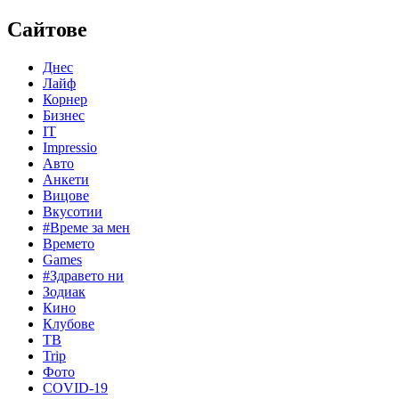
Сайтове
Днес
Лайф
Корнер
Бизнес
IT
Impressio
Авто
Анкети
Вицове
Вкусотии
#Време за мен
Времето
Games
#Здравето ни
Зодиак
Кино
Клубове
ТВ
Trip
Фото
COVID-19