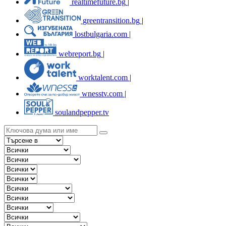
realtimefuture.bg
|
greentransition.bg
|
lostbulgaria.com
|
webreport.bg
|
worktalent.com
|
wnesstv.com
|
soulandpepper.tv