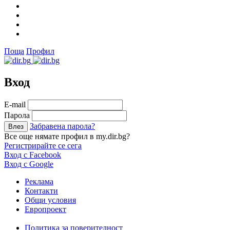
Поща
Профил
Вход
Е-mail
Парола
Забравена парола?
Все още нямате профил в my.dir.bg?
Регистрирайте се сега
Вход с Facebook
Вход с Google
Реклама
Контакти
Общи условия
Европроект
Политика за поверителност