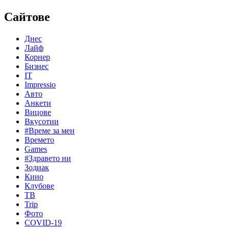
Сайтове
Днес
Лайф
Корнер
Бизнес
IT
Impressio
Авто
Анкети
Вицове
Вкусотии
#Време за мен
Времето
Games
#Здравето ни
Зодиак
Кино
Клубове
ТВ
Trip
Фото
COVID-19