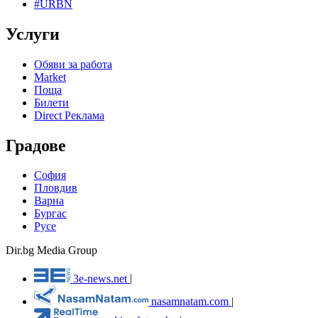
#URBN
Услуги
Обяви за работа
Market
Поща
Билети
Direct Реклама
Градове
София
Пловдив
Варна
Бургас
Русе
Dir.bg Media Group
3e-news.net
|
nasamnatam.com
|