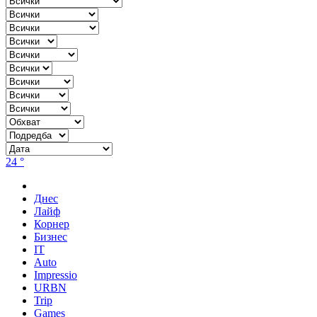
24 °
Днес
Лайф
Корнер
Бизнес
IT
Auto
Impressio
URBN
Trip
Games