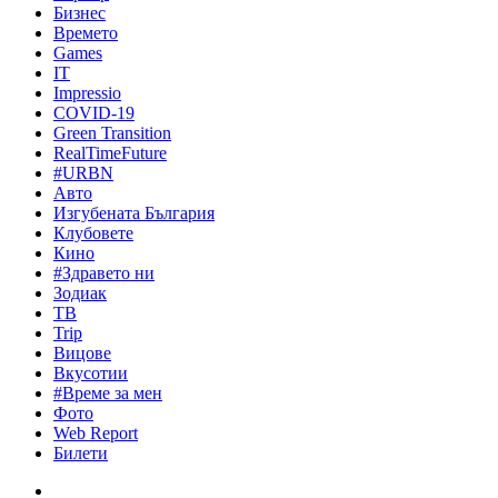
Бизнес
Времето
Games
IT
Impressio
COVID-19
Green Transition
RealTimeFuture
#URBN
Авто
Изгубената България
Клубовете
Кино
#Здравето ни
Зодиак
ТВ
Trip
Вицове
Вкусотии
#Време за мен
Фото
Web Report
Билети