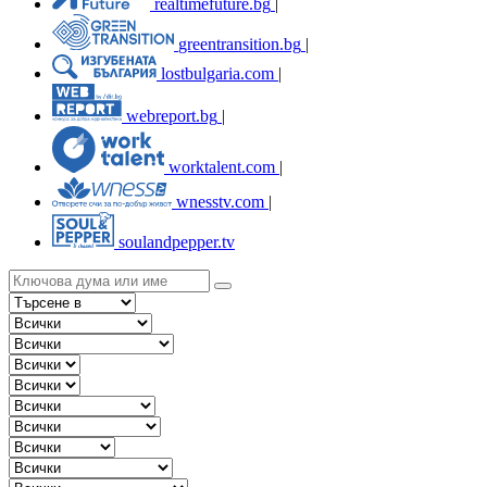
realtimefuture.bg
|
greentransition.bg
|
lostbulgaria.com
|
webreport.bg
|
worktalent.com
|
wnesstv.com
|
soulandpepper.tv