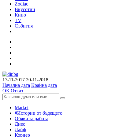
Zodiac
Вкусотии
Кино
TV
Събития
17-11-2017
20-11-2018
Начална дата
Крайна дата
ОК
Отказ
Market
#Истории от бъдещето
Обяви за работа
Днес
Лайф
Корнер