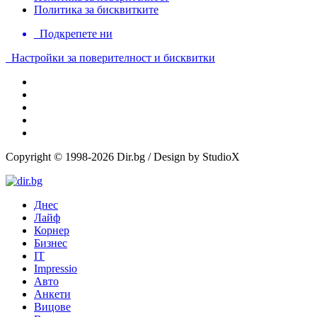
Политика за бисквитките
Подкрепете ни
Настройки за поверителност и бисквитки
Copyright © 1998-2026 Dir.bg / Design by StudioX
Днес
Лайф
Корнер
Бизнес
IT
Impressio
Авто
Анкети
Вицове