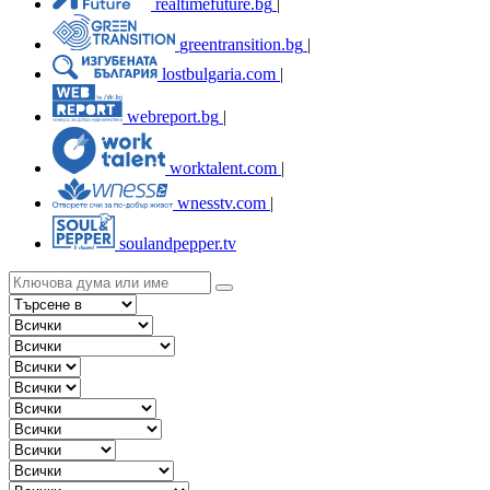
realtimefuture.bg
|
greentransition.bg
|
lostbulgaria.com
|
webreport.bg
|
worktalent.com
|
wnesstv.com
|
soulandpepper.tv