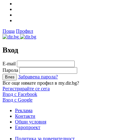
Поща
Профил
Вход
Е-mail
Парола
Забравена парола?
Все още нямате профил в my.dir.bg?
Регистрирайте се сега
Вход с Facebook
Вход с Google
Реклама
Контакти
Общи условия
Европроект
Политика за поверителност