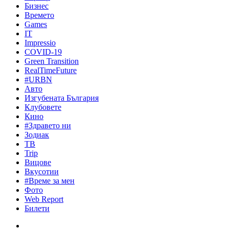
Бизнес
Времето
Games
IT
Impressio
COVID-19
Green Transition
RealTimeFuture
#URBN
Авто
Изгубената България
Клубовете
Кино
#Здравето ни
Зодиак
ТВ
Trip
Вицове
Вкусотии
#Време за мен
Фото
Web Report
Билети