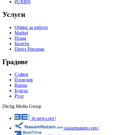
#URBN
Услуги
Обяви за работа
Market
Поща
Билети
Direct Реклама
Градове
София
Пловдив
Варна
Бургас
Русе
Dir.bg Media Group
3e-news.net
|
nasamnatam.com
|