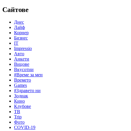
Сайтове
Днес
Лайф
Корнер
Бизнес
IT
Impressio
Авто
Анкети
Вицове
Вкусотии
#Време за мен
Времето
Games
#Здравето ни
Зодиак
Кино
Клубове
ТВ
Trip
Фото
COVID-19