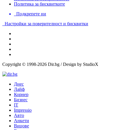
Политика за бисквитките
Подкрепете ни
Настройки за поверителност и бисквитки
Copyright © 1998-2026 Dir.bg / Design by StudioX
Днес
Лайф
Корнер
Бизнес
IT
Impressio
Авто
Анкети
Вицове