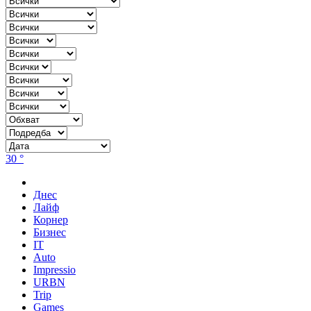
30 °
Днес
Лайф
Корнер
Бизнес
IT
Auto
Impressio
URBN
Trip
Games