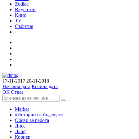
Zodiac
Вкусотии
Кино
TV
Събития
17-11-2017
20-11-2018
Начална дата
Крайна дата
ОК
Отказ
Market
#Истории от бъдещето
Обяви за работа
Днес
Лайф
Корнер