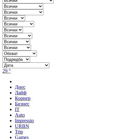
29 °
Днес
Лайф
Корнер
Бизнес
IT
Auto
Impressio
URBN
Trip
Games