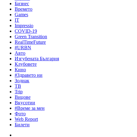
Бизнес
Времето
Games
IT
Impressio
COVID-19
Green Transition
RealTimeFuture
#URBN
Авто
Изгубената България
Клубовете
Кино
#Здравето ни
Зодиак
ТВ
Trip
Вицове
Вкусотии
#Време за мен
Фото
Web Report
Билети