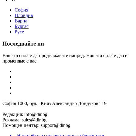
София
Пловдив
Варна
Бургас
Русе
Последвайте ни
Вашата сила е да продължавате напред. Нашата сила е да се
променяме с вас.
София 1000, бул. "Княз Александър Дондуков" 19
Редакция:
info@dir.bg
Реклама:
sales@dir.bg
Помощен център:
support@dir.bg
Настройки за поверителност и бисквитки