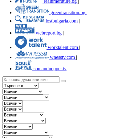
realtimefuture.bg
|
greentransition.bg
|
lostbulgaria.com
|
webreport.bg
|
worktalent.com
|
wnesstv.com
|
soulandpepper.tv