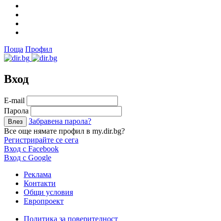
Поща
Профил
Вход
Е-mail
Парола
Забравена парола?
Все още нямате профил в my.dir.bg?
Регистрирайте се сега
Вход с Facebook
Вход с Google
Реклама
Контакти
Общи условия
Европроект
Политика за поверителност