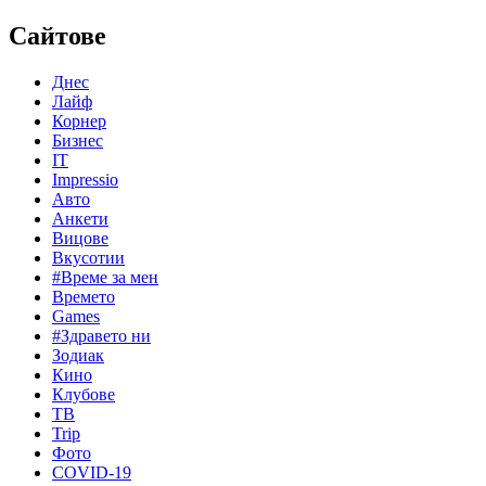
Сайтове
Днес
Лайф
Корнер
Бизнес
IT
Impressio
Авто
Анкети
Вицове
Вкусотии
#Време за мен
Времето
Games
#Здравето ни
Зодиак
Кино
Клубове
ТВ
Trip
Фото
COVID-19