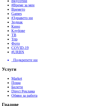
Вкусотии
#Време за мен
Времето
Games
#Здравето ни
Зодиак
Кино
Клубове
ТВ
Trip
Фото
COVID-19
#URBN
Подкрепете ни
Услуги
Market
Поща
Билети
Direct Реклама
Обяви за работа
Градове