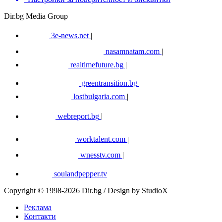
Dir.bg Media Group
3e-news.net
|
nasamnatam.com
|
realtimefuture.bg
|
greentransition.bg
|
lostbulgaria.com
|
webreport.bg
|
worktalent.com
|
wnesstv.com
|
soulandpepper.tv
Copyright © 1998-2026 Dir.bg / Design by StudioX
Реклама
Контакти