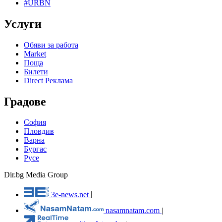
#URBN
Услуги
Обяви за работа
Market
Поща
Билети
Direct Реклама
Градове
София
Пловдив
Варна
Бургас
Русе
Dir.bg Media Group
3e-news.net
|
nasamnatam.com
|