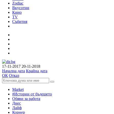
Zodiac
Вкусотии
Кино
TV
Събития
17-11-2017
20-11-2018
Начална дата
Крайна дата
ОК
Отказ
Market
#Истории от бъдещето
Обяви за работа
Днес
Лайф
Корнер