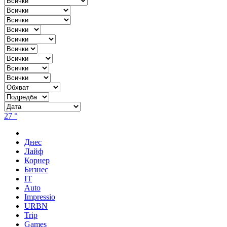
27 °
Днес
Лайф
Корнер
Бизнес
IT
Auto
Impressio
URBN
Trip
Games