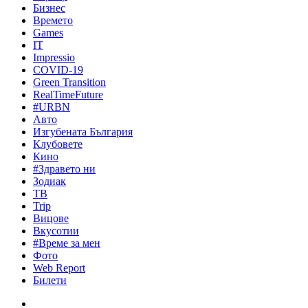
Бизнес
Времето
Games
IT
Impressio
COVID-19
Green Transition
RealTimeFuture
#URBN
Авто
Изгубената България
Клубовете
Кино
#Здравето ни
Зодиак
ТВ
Trip
Вицове
Вкусотии
#Време за мен
Фото
Web Report
Билети