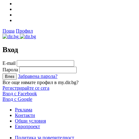
Поща
Профил
Вход
Е-mail
Парола
Забравена парола?
Все още нямате профил в my.dir.bg?
Регистрирайте се сега
Вход с Facebook
Вход с Google
Реклама
Контакти
Общи условия
Европроект
Политика за поверителност