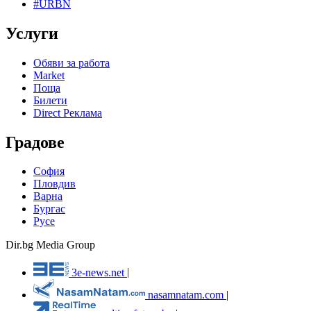
#URBN
Услуги
Обяви за работа
Market
Поща
Билети
Direct Реклама
Градове
София
Пловдив
Варна
Бургас
Русе
Dir.bg Media Group
3e-news.net
|
nasamnatam.com
|