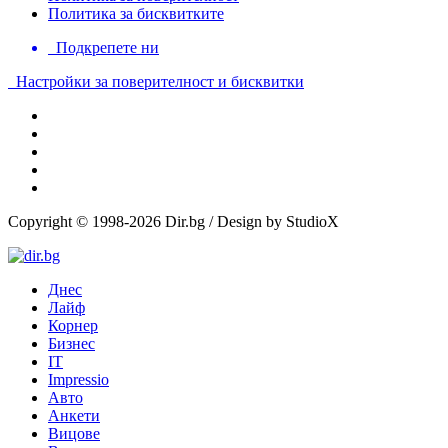
Политика за бисквитките
Подкрепете ни
Настройки за поверителност и бисквитки
Copyright © 1998-2026 Dir.bg / Design by StudioX
Днес
Лайф
Корнер
Бизнес
IT
Impressio
Авто
Анкети
Вицове