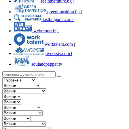
realtimefuture.bg
|
greentransition.bg
|
lostbulgaria.com
|
webreport.bg
|
worktalent.com
|
wnesstv.com
|
soulandpepper.tv