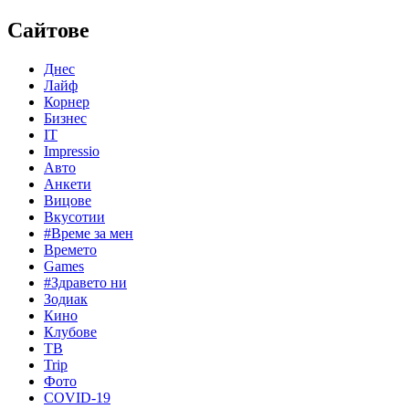
Сайтове
Днес
Лайф
Корнер
Бизнес
IT
Impressio
Авто
Анкети
Вицове
Вкусотии
#Време за мен
Времето
Games
#Здравето ни
Зодиак
Кино
Клубове
ТВ
Trip
Фото
COVID-19