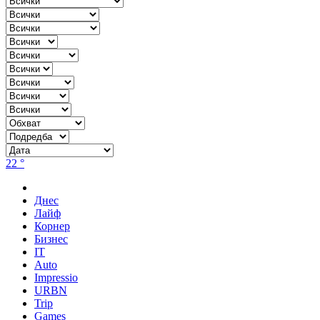
22 °
Днес
Лайф
Корнер
Бизнес
IT
Auto
Impressio
URBN
Trip
Games