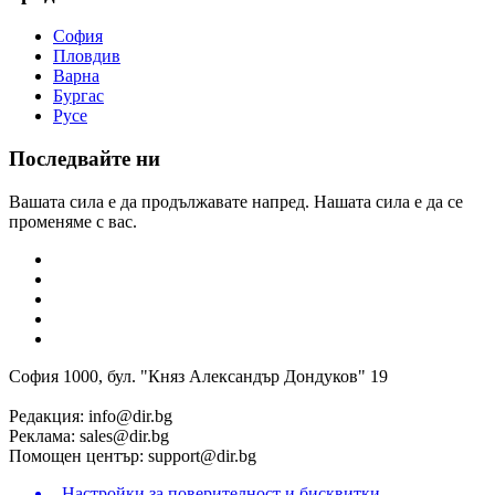
София
Пловдив
Варна
Бургас
Русе
Последвайте ни
Вашата сила е да продължавате напред. Нашата сила е да се
променяме с вас.
София 1000, бул. "Княз Александър Дондуков" 19
Редакция:
info@dir.bg
Реклама:
sales@dir.bg
Помощен център:
support@dir.bg
Настройки за поверителност и бисквитки