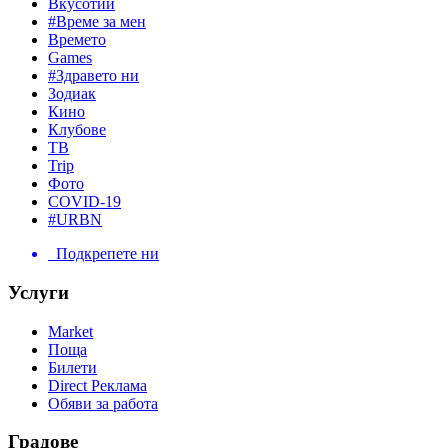
Вкусотии
#Време за мен
Времето
Games
#Здравето ни
Зодиак
Кино
Клубове
ТВ
Trip
Фото
COVID-19
#URBN
Подкрепете ни
Услуги
Market
Поща
Билети
Direct Реклама
Обяви за работа
Градове