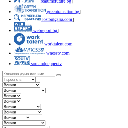
realtimefuture.bg
|
greentransition.bg
|
lostbulgaria.com
|
webreport.bg
|
worktalent.com
|
wnesstv.com
|
soulandpepper.tv