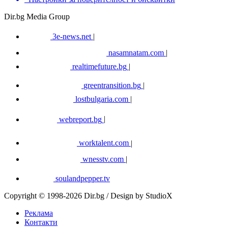
Dir.bg Media Group
3e-news.net
|
nasamnatam.com
|
realtimefuture.bg
|
greentransition.bg
|
lostbulgaria.com
|
webreport.bg
|
worktalent.com
|
wnesstv.com
|
soulandpepper.tv
Copyright © 1998-2026 Dir.bg / Design by StudioX
Реклама
Контакти