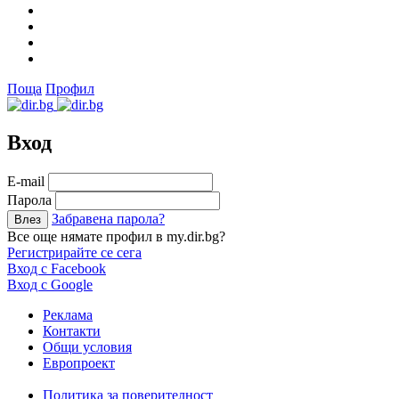
Поща
Профил
Вход
Е-mail
Парола
Забравена парола?
Все още нямате профил в my.dir.bg?
Регистрирайте се сега
Вход с Facebook
Вход с Google
Реклама
Контакти
Общи условия
Европроект
Политика за поверителност