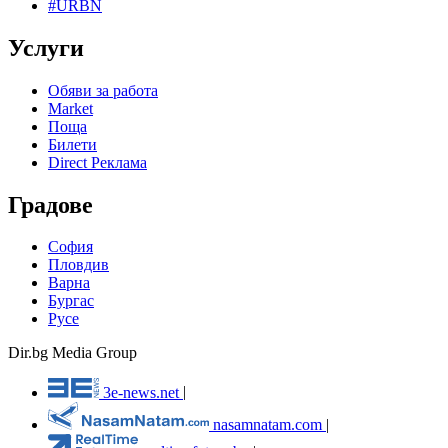
#URBN
Услуги
Обяви за работа
Market
Поща
Билети
Direct Реклама
Градове
София
Пловдив
Варна
Бургас
Русе
Dir.bg Media Group
3e-news.net
|
nasamnatam.com
|