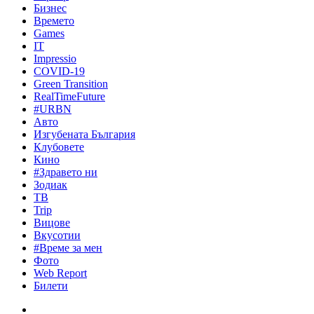
Бизнес
Времето
Games
IT
Impressio
COVID-19
Green Transition
RealTimeFuture
#URBN
Авто
Изгубената България
Клубовете
Кино
#Здравето ни
Зодиак
ТВ
Trip
Вицове
Вкусотии
#Време за мен
Фото
Web Report
Билети