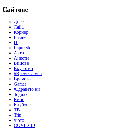
Сайтове
Днес
Лайф
Корнер
Бизнес
IT
Impressio
Авто
Анкети
Вицове
Вкусотии
#Време за мен
Времето
Games
#Здравето ни
Зодиак
Кино
Клубове
ТВ
Trip
Фото
COVID-19