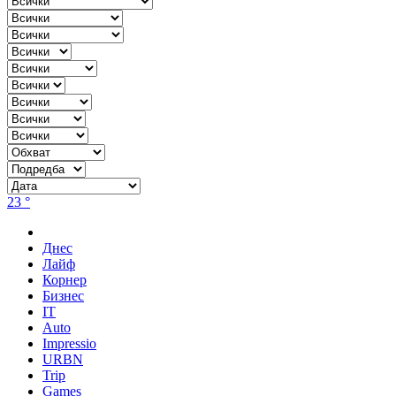
23 °
Днес
Лайф
Корнер
Бизнес
IT
Auto
Impressio
URBN
Trip
Games