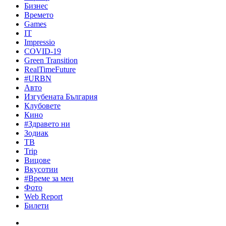
Бизнес
Времето
Games
IT
Impressio
COVID-19
Green Transition
RealTimeFuture
#URBN
Авто
Изгубената България
Клубовете
Кино
#Здравето ни
Зодиак
ТВ
Trip
Вицове
Вкусотии
#Време за мен
Фото
Web Report
Билети