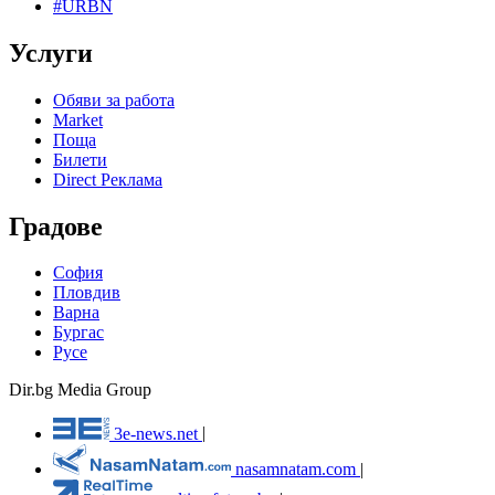
#URBN
Услуги
Обяви за работа
Market
Поща
Билети
Direct Реклама
Градове
София
Пловдив
Варна
Бургас
Русе
Dir.bg Media Group
3e-news.net
|
nasamnatam.com
|