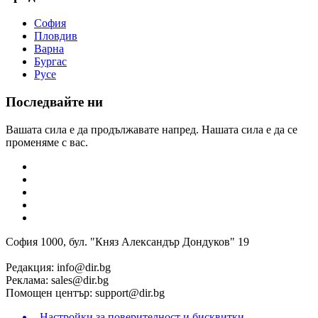
София
Пловдив
Варна
Бургас
Русе
Последвайте ни
Вашата сила е да продължавате напред. Нашата сила е да се
променяме с вас.
София 1000, бул. "Княз Александър Дондуков" 19
Редакция:
info@dir.bg
Реклама:
sales@dir.bg
Помощен център:
support@dir.bg
Настройки за поверителност и бисквитки