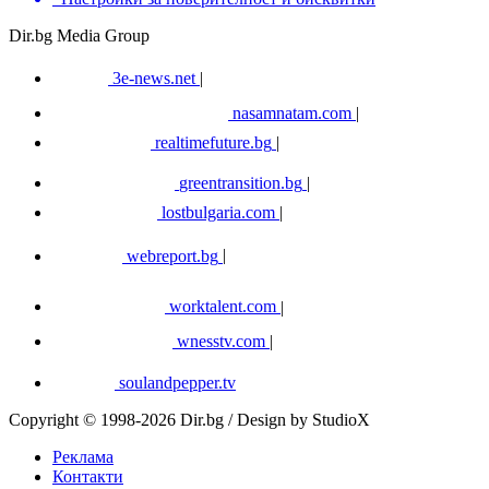
Dir.bg Media Group
3e-news.net
|
nasamnatam.com
|
realtimefuture.bg
|
greentransition.bg
|
lostbulgaria.com
|
webreport.bg
|
worktalent.com
|
wnesstv.com
|
soulandpepper.tv
Copyright © 1998-2026 Dir.bg / Design by StudioX
Реклама
Контакти