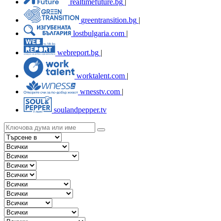
realtimefuture.bg
|
greentransition.bg
|
lostbulgaria.com
|
webreport.bg
|
worktalent.com
|
wnesstv.com
|
soulandpepper.tv