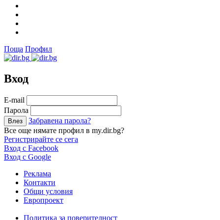
Поща
Профил
Вход
Е-mail
Парола
Забравена парола?
Все още нямате профил в my.dir.bg?
Регистрирайте се сега
Вход с Facebook
Вход с Google
Реклама
Контакти
Общи условия
Европроект
Политика за поверителност