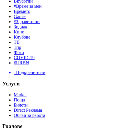
Вкусотии
#Време за мен
Времето
Games
#Здравето ни
Зодиак
Кино
Клубове
ТВ
Trip
Фото
COVID-19
#URBN
Подкрепете ни
Услуги
Market
Поща
Билети
Direct Реклама
Обяви за работа
Градове