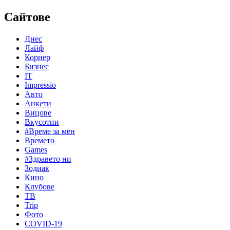
Сайтове
Днес
Лайф
Корнер
Бизнес
IT
Impressio
Авто
Анкети
Вицове
Вкусотии
#Време за мен
Времето
Games
#Здравето ни
Зодиак
Кино
Клубове
ТВ
Trip
Фото
COVID-19