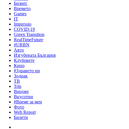
Бизнес
Времето
Games
IT
Impressio
COVID-19
Green Transition
RealTimeFuture
#URBN
Авто
Изгубената България
Клубовете
Кино
#Здравето ни
Зодиак
ТВ
Trip
Вицове
Вкусотии
#Време за мен
Фото
Web Report
Билети