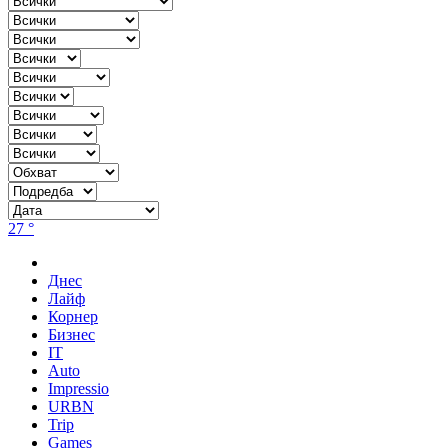
27 °
Днес
Лайф
Корнер
Бизнес
IT
Auto
Impressio
URBN
Trip
Games