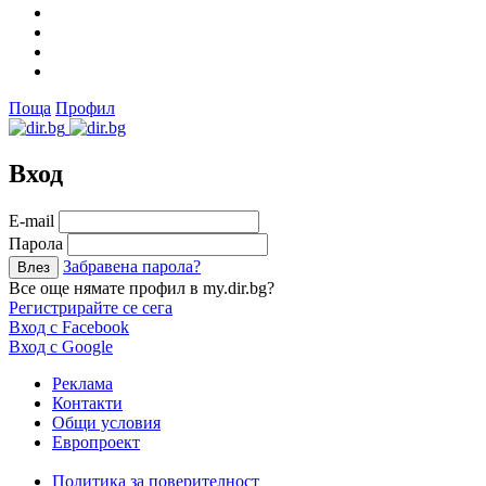
Поща
Профил
Вход
Е-mail
Парола
Забравена парола?
Все още нямате профил в my.dir.bg?
Регистрирайте се сега
Вход с Facebook
Вход с Google
Реклама
Контакти
Общи условия
Европроект
Политика за поверителност