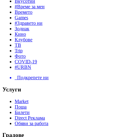
Вкусотии
#Време за мен
Времето
Games
#Здравето ни
Зодиак
Кино
Клубове
ТВ
Trip
Фото
COVID-19
#URBN
Подкрепете ни
Услуги
Market
Поща
Билети
Direct Реклама
Обяви за работа
Градове