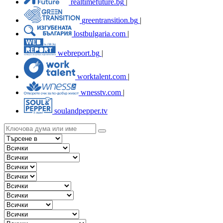
realtimefuture.bg
|
greentransition.bg
|
lostbulgaria.com
|
webreport.bg
|
worktalent.com
|
wnesstv.com
|
soulandpepper.tv