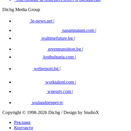
Dir.bg Media Group
3e-news.net
|
nasamnatam.com
|
realtimefuture.bg
|
greentransition.bg
|
lostbulgaria.com
|
webreport.bg
|
worktalent.com
|
wnesstv.com
|
soulandpepper.tv
Copyright © 1998-2026 Dir.bg / Design by StudioX
Реклама
Контакти