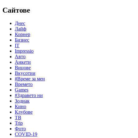
Сайтове
Днес
Лайф
Корнер
Бизнес
IT
Impressio
Авто
Анкети
Вицове
Вкусотии
#Време за мен
Времето
Games
#Здравето ни
Зодиак
Кино
Клубове
ТВ
Trip
Фото
COVID-19