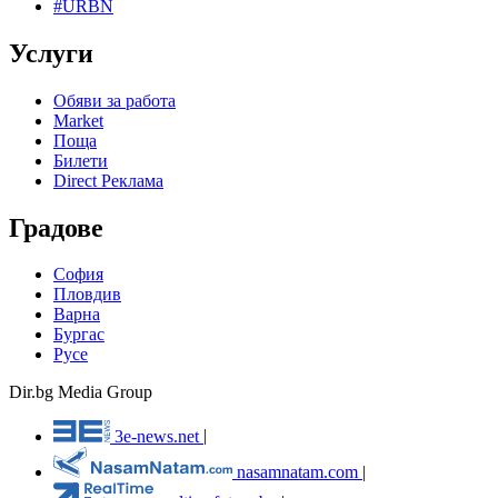
#URBN
Услуги
Обяви за работа
Market
Поща
Билети
Direct Реклама
Градове
София
Пловдив
Варна
Бургас
Русе
Dir.bg Media Group
3e-news.net
|
nasamnatam.com
|