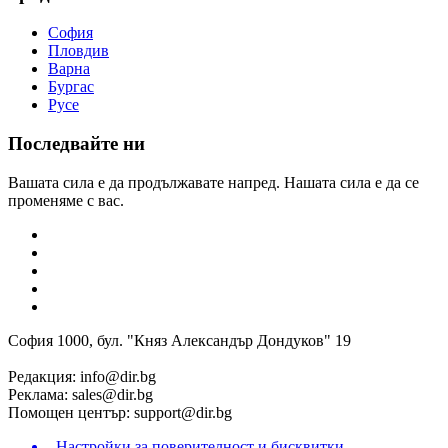
София
Пловдив
Варна
Бургас
Русе
Последвайте ни
Вашата сила е да продължавате напред. Нашата сила е да се
променяме с вас.
София 1000, бул. "Княз Александър Дондуков" 19
Редакция:
info@dir.bg
Реклама:
sales@dir.bg
Помощен център:
support@dir.bg
Настройки за поверителност и бисквитки