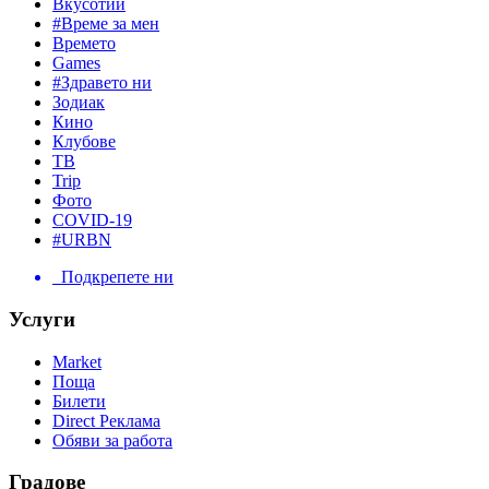
Вкусотии
#Време за мен
Времето
Games
#Здравето ни
Зодиак
Кино
Клубове
ТВ
Trip
Фото
COVID-19
#URBN
Подкрепете ни
Услуги
Market
Поща
Билети
Direct Реклама
Обяви за работа
Градове