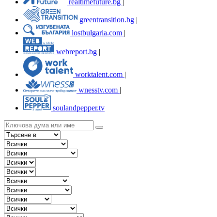
realtimefuture.bg
|
greentransition.bg
|
lostbulgaria.com
|
webreport.bg
|
worktalent.com
|
wnesstv.com
|
soulandpepper.tv