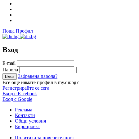
Поща
Профил
Вход
Е-mail
Парола
Забравена парола?
Все още нямате профил в my.dir.bg?
Регистрирайте се сега
Вход с Facebook
Вход с Google
Реклама
Контакти
Общи условия
Европроект
Политика за поверителност