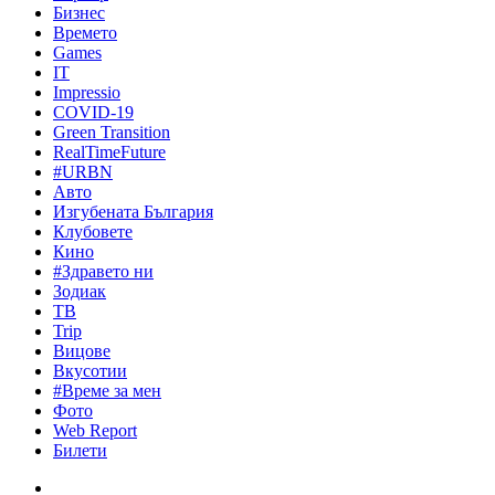
Бизнес
Времето
Games
IT
Impressio
COVID-19
Green Transition
RealTimeFuture
#URBN
Авто
Изгубената България
Клубовете
Кино
#Здравето ни
Зодиак
ТВ
Trip
Вицове
Вкусотии
#Време за мен
Фото
Web Report
Билети