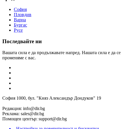
София
Пловдив
Варна
Бургас
Русе
Последвайте ни
Вашата сила е да продължавате напред. Нашата сила е да се
променяме с вас.
София 1000, бул. "Княз Александър Дондуков" 19
Редакция:
info@dir.bg
Реклама:
sales@dir.bg
Помощен център:
support@dir.bg
Настройки за поверителност и бисквитки