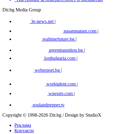
Dir.bg Media Group
3e-news.net
|
nasamnatam.com
|
realtimefuture.bg
|
greentransition.bg
|
lostbulgaria.com
|
webreport.bg
|
worktalent.com
|
wnesstv.com
|
soulandpepper.tv
Copyright © 1998-2026 Dir.bg / Design by StudioX
Реклама
Контакти