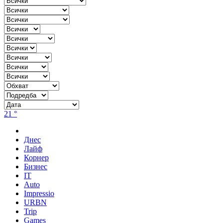
21 °
Днес
Лайф
Корнер
Бизнес
IT
Auto
Impressio
URBN
Trip
Games