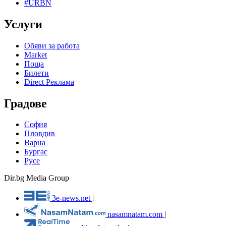
#URBN
Услуги
Обяви за работа
Market
Поща
Билети
Direct Реклама
Градове
София
Пловдив
Варна
Бургас
Русе
Dir.bg Media Group
3e-news.net
|
nasamnatam.com
|