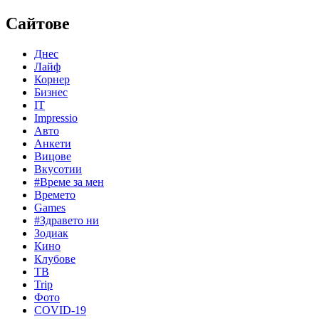
Сайтове
Днес
Лайф
Корнер
Бизнес
IT
Impressio
Авто
Анкети
Вицове
Вкусотии
#Време за мен
Времето
Games
#Здравето ни
Зодиак
Кино
Клубове
ТВ
Trip
Фото
COVID-19