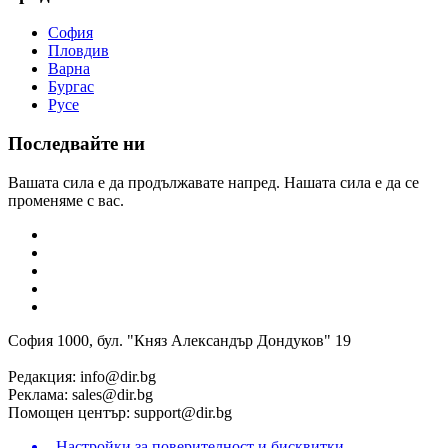
София
Пловдив
Варна
Бургас
Русе
Последвайте ни
Вашата сила е да продължавате напред. Нашата сила е да се
променяме с вас.
София 1000, бул. "Княз Александър Дондуков" 19
Редакция:
info@dir.bg
Реклама:
sales@dir.bg
Помощен център:
support@dir.bg
Настройки за поверителност и бисквитки