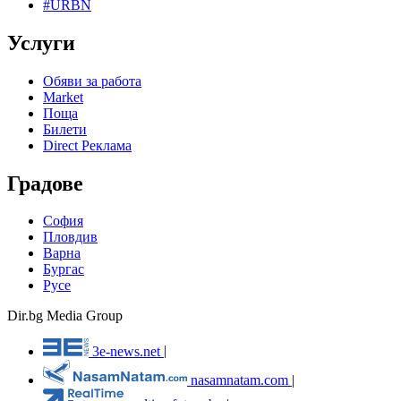
#URBN
Услуги
Обяви за работа
Market
Поща
Билети
Direct Реклама
Градове
София
Пловдив
Варна
Бургас
Русе
Dir.bg Media Group
3e-news.net
|
nasamnatam.com
|