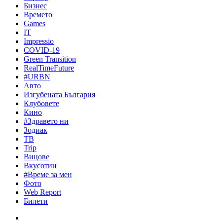
Бизнес
Времето
Games
IT
Impressio
COVID-19
Green Transition
RealTimeFuture
#URBN
Авто
Изгубената България
Клубовете
Кино
#Здравето ни
Зодиак
ТВ
Trip
Вицове
Вкусотии
#Време за мен
Фото
Web Report
Билети