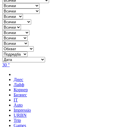
30 °
Днес
Лайф
Корнер
Бизнес
IT
Auto
Impressio
URBN
Trip
Games