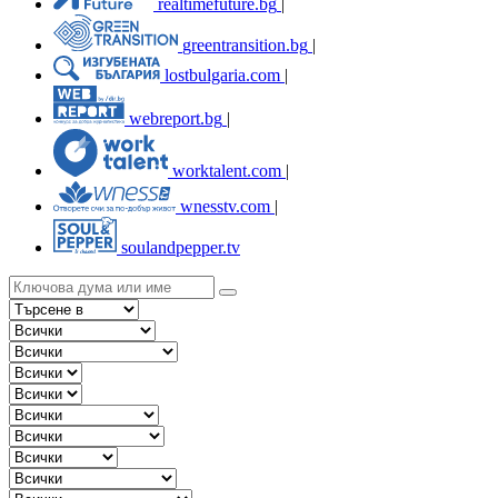
realtimefuture.bg
|
greentransition.bg
|
lostbulgaria.com
|
webreport.bg
|
worktalent.com
|
wnesstv.com
|
soulandpepper.tv