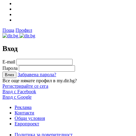
Поща
Профил
Вход
Е-mail
Парола
Забравена парола?
Все още нямате профил в my.dir.bg?
Регистрирайте се сега
Вход с Facebook
Вход с Google
Реклама
Контакти
Общи условия
Европроект
Политика за поверителност