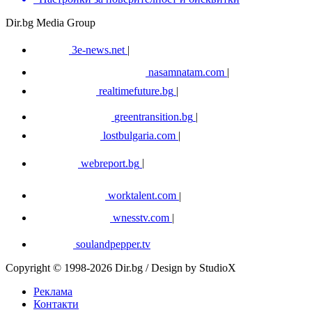
Dir.bg Media Group
3e-news.net
|
nasamnatam.com
|
realtimefuture.bg
|
greentransition.bg
|
lostbulgaria.com
|
webreport.bg
|
worktalent.com
|
wnesstv.com
|
soulandpepper.tv
Copyright © 1998-2026 Dir.bg / Design by StudioX
Реклама
Контакти