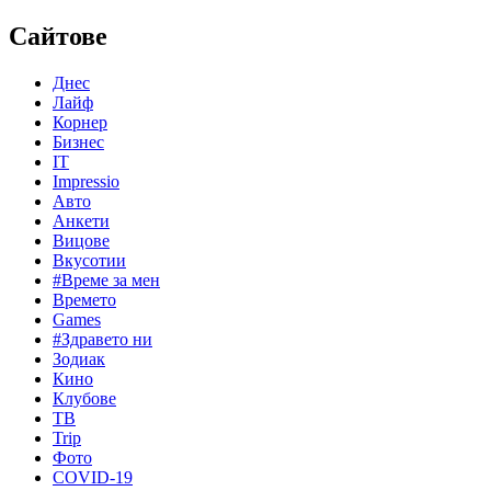
Сайтове
Днес
Лайф
Корнер
Бизнес
IT
Impressio
Авто
Анкети
Вицове
Вкусотии
#Време за мен
Времето
Games
#Здравето ни
Зодиак
Кино
Клубове
ТВ
Trip
Фото
COVID-19