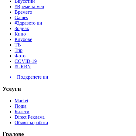
Вкусотии
#Време за мен
Времето
Games
#Здравето ни
Зодиак
Кино
Клубове
ТВ
Trip
Фото
COVID-19
#URBN
Подкрепете ни
Услуги
Market
Поща
Билети
Direct Реклама
Обяви за работа
Градове