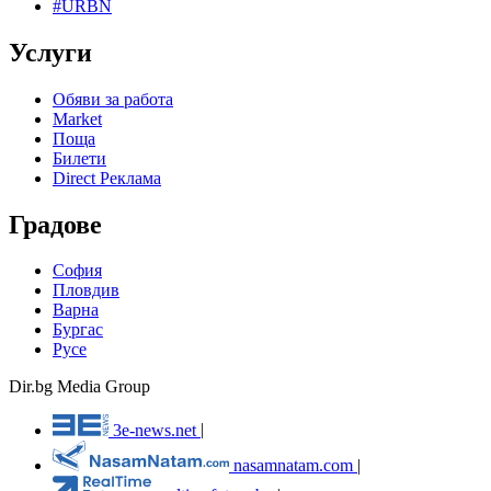
#URBN
Услуги
Обяви за работа
Market
Поща
Билети
Direct Реклама
Градове
София
Пловдив
Варна
Бургас
Русе
Dir.bg Media Group
3e-news.net
|
nasamnatam.com
|