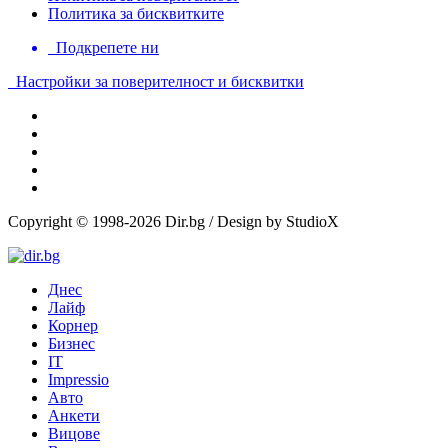
Политика за бисквитките
Подкрепете ни
Настройки за поверителност и бисквитки
Copyright © 1998-2026 Dir.bg / Design by StudioX
Днес
Лайф
Корнер
Бизнес
IT
Impressio
Авто
Анкети
Вицове