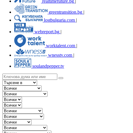
realtimefuture.bg
|
greentransition.bg
|
lostbulgaria.com
|
webreport.bg
|
worktalent.com
|
wnesstv.com
|
soulandpepper.tv