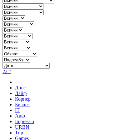
22 °
Днес
Лайф
Корнер
Бизнес
IT
Auto
Impressio
URBN
Trip
Games