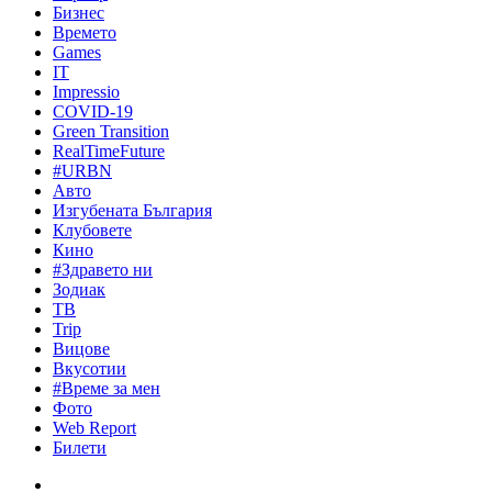
Бизнес
Времето
Games
IT
Impressio
COVID-19
Green Transition
RealTimeFuture
#URBN
Авто
Изгубената България
Клубовете
Кино
#Здравето ни
Зодиак
ТВ
Trip
Вицове
Вкусотии
#Време за мен
Фото
Web Report
Билети