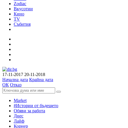
Zodiac
Вкусотии
Кино
TV
Събития
17-11-2017
20-11-2018
Начална дата
Крайна дата
ОК
Отказ
Market
#Истории от бъдещето
Обяви за работа
Днес
Лайф
Корнер