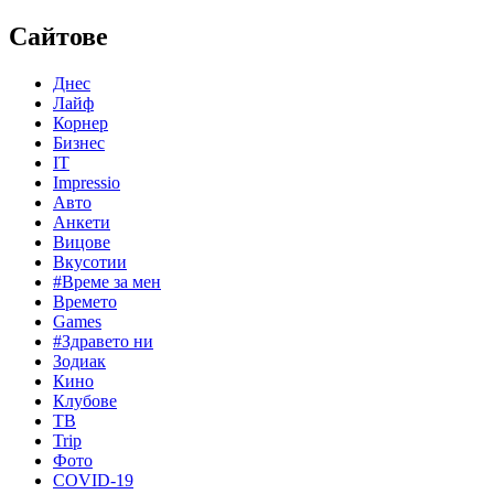
Сайтове
Днес
Лайф
Корнер
Бизнес
IT
Impressio
Авто
Анкети
Вицове
Вкусотии
#Време за мен
Времето
Games
#Здравето ни
Зодиак
Кино
Клубове
ТВ
Trip
Фото
COVID-19