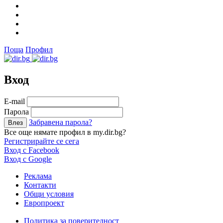
Поща
Профил
Вход
Е-mail
Парола
Забравена парола?
Все още нямате профил в my.dir.bg?
Регистрирайте се сега
Вход с Facebook
Вход с Google
Реклама
Контакти
Общи условия
Европроект
Политика за поверителност