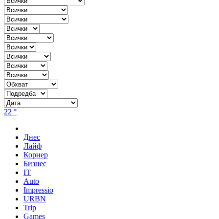
22 °
Днес
Лайф
Корнер
Бизнес
IT
Auto
Impressio
URBN
Trip
Games