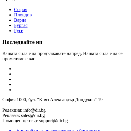
София
Пловдив
Варна
Бургас
Русе
Последвайте ни
Вашата сила е да продължавате напред. Нашата сила е да се
променяме с вас.
София 1000, бул. "Княз Александър Дондуков" 19
Редакция:
info@dir.bg
Реклама:
sales@dir.bg
Помощен център:
support@dir.bg
Настройки за поверителност и бисквитки