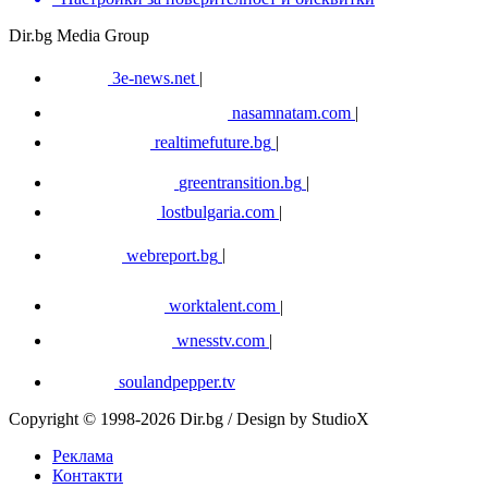
Dir.bg Media Group
3e-news.net
|
nasamnatam.com
|
realtimefuture.bg
|
greentransition.bg
|
lostbulgaria.com
|
webreport.bg
|
worktalent.com
|
wnesstv.com
|
soulandpepper.tv
Copyright © 1998-2026 Dir.bg / Design by StudioX
Реклама
Контакти