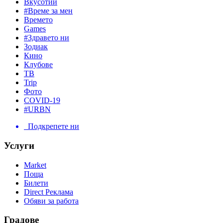
Вкусотии
#Време за мен
Времето
Games
#Здравето ни
Зодиак
Кино
Клубове
ТВ
Trip
Фото
COVID-19
#URBN
Подкрепете ни
Услуги
Market
Поща
Билети
Direct Реклама
Обяви за работа
Градове