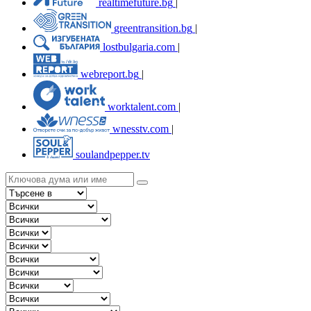
realtimefuture.bg
|
greentransition.bg
|
lostbulgaria.com
|
webreport.bg
|
worktalent.com
|
wnesstv.com
|
soulandpepper.tv