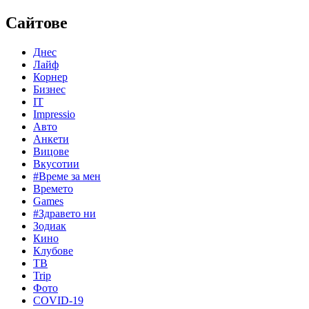
Сайтове
Днес
Лайф
Корнер
Бизнес
IT
Impressio
Авто
Анкети
Вицове
Вкусотии
#Време за мен
Времето
Games
#Здравето ни
Зодиак
Кино
Клубове
ТВ
Trip
Фото
COVID-19