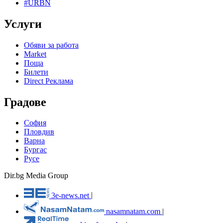
#URBN
Услуги
Обяви за работа
Market
Поща
Билети
Direct Реклама
Градове
София
Пловдив
Варна
Бургас
Русе
Dir.bg Media Group
3e-news.net
|
nasamnatam.com
|