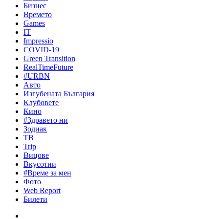
Бизнес
Времето
Games
IT
Impressio
COVID-19
Green Transition
RealTimeFuture
#URBN
Авто
Изгубената България
Клубовете
Кино
#Здравето ни
Зодиак
ТВ
Trip
Вицове
Вкусотии
#Време за мен
Фото
Web Report
Билети