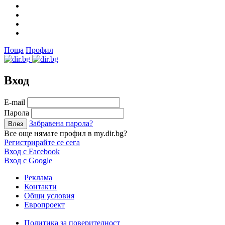
Поща
Профил
Вход
Е-mail
Парола
Забравена парола?
Все още нямате профил в my.dir.bg?
Регистрирайте се сега
Вход с Facebook
Вход с Google
Реклама
Контакти
Общи условия
Европроект
Политика за поверителност