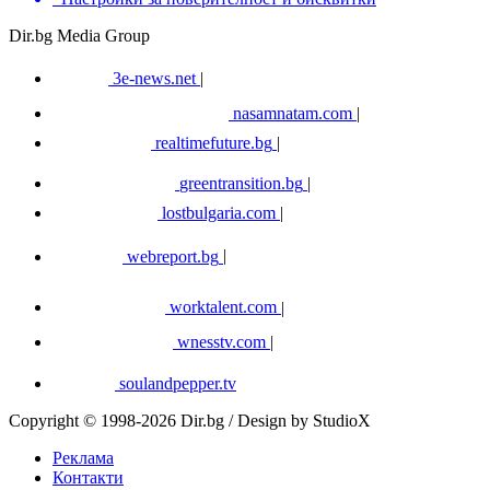
Dir.bg Media Group
3e-news.net
|
nasamnatam.com
|
realtimefuture.bg
|
greentransition.bg
|
lostbulgaria.com
|
webreport.bg
|
worktalent.com
|
wnesstv.com
|
soulandpepper.tv
Copyright © 1998-2026 Dir.bg / Design by StudioX
Реклама
Контакти