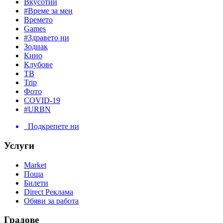
Вкусотии
#Време за мен
Времето
Games
#Здравето ни
Зодиак
Кино
Клубове
ТВ
Trip
Фото
COVID-19
#URBN
Подкрепете ни
Услуги
Market
Поща
Билети
Direct Реклама
Обяви за работа
Градове