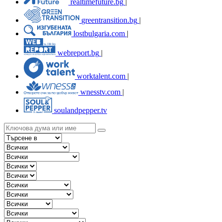
realtimefuture.bg
|
greentransition.bg
|
lostbulgaria.com
|
webreport.bg
|
worktalent.com
|
wnesstv.com
|
soulandpepper.tv