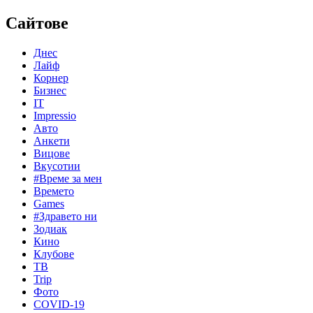
Сайтове
Днес
Лайф
Корнер
Бизнес
IT
Impressio
Авто
Анкети
Вицове
Вкусотии
#Време за мен
Времето
Games
#Здравето ни
Зодиак
Кино
Клубове
ТВ
Trip
Фото
COVID-19