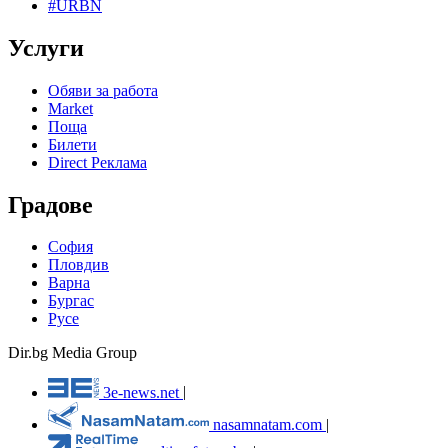
#URBN
Услуги
Обяви за работа
Market
Поща
Билети
Direct Реклама
Градове
София
Пловдив
Варна
Бургас
Русе
Dir.bg Media Group
3e-news.net
|
nasamnatam.com
|