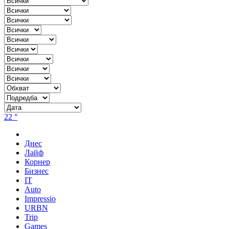
22 °
Днес
Лайф
Корнер
Бизнес
IT
Auto
Impressio
URBN
Trip
Games