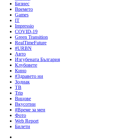
Бизнес
Времето
Games
IT
Impressio
COVID-19
Green Transition
RealTimeFuture
#URBN
Авто
Изгубената България
Клубовете
Кино
#Здравето ни
Зодиак
ТВ
Trip
Вицове
Вкусотии
#Време за мен
Фото
Web Report
Билети