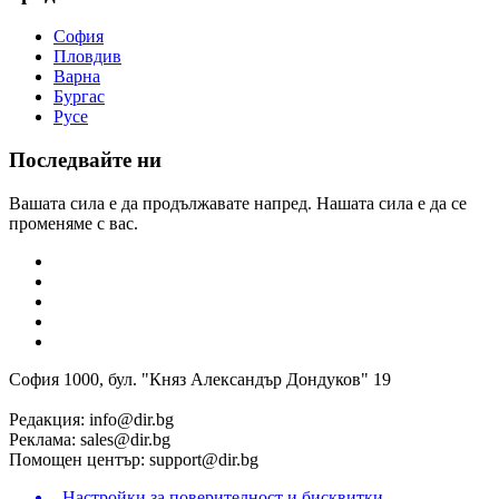
София
Пловдив
Варна
Бургас
Русе
Последвайте ни
Вашата сила е да продължавате напред. Нашата сила е да се
променяме с вас.
София 1000, бул. "Княз Александър Дондуков" 19
Редакция:
info@dir.bg
Реклама:
sales@dir.bg
Помощен център:
support@dir.bg
Настройки за поверителност и бисквитки