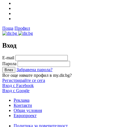
Поща
Профил
Вход
Е-mail
Парола
Забравена парола?
Все още нямате профил в my.dir.bg?
Регистрирайте се сега
Вход с Facebook
Вход с Google
Реклама
Контакти
Общи условия
Европроект
Политика за поверителност