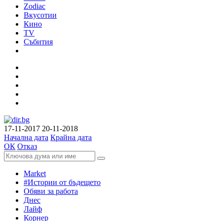
Zodiac
Вкусотии
Кино
TV
Събития
17-11-2017
20-11-2018
Начална дата
Крайна дата
ОК
Отказ
Market
#Истории от бъдещето
Обяви за работа
Днес
Лайф
Корнер