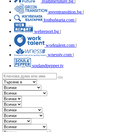
realtimefuture.bg
|
greentransition.bg
|
lostbulgaria.com
|
webreport.bg
|
worktalent.com
|
wnesstv.com
|
soulandpepper.tv