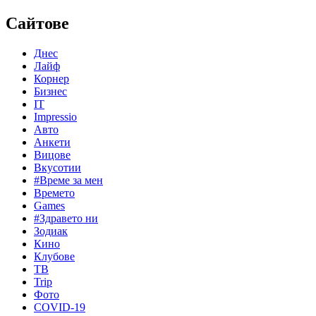
Сайтове
Днес
Лайф
Корнер
Бизнес
IT
Impressio
Авто
Анкети
Вицове
Вкусотии
#Време за мен
Времето
Games
#Здравето ни
Зодиак
Кино
Клубове
ТВ
Trip
Фото
COVID-19