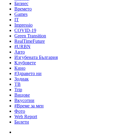
Бизнес
Времето
Games
IT
Impressio
COVID-19
Green Transition
RealTimeFuture
#URBN
Авто
Изгубената България
Клубовете
Кино
#Здравето ни
Зодиак
ТВ
Trip
Вицове
Вкусотии
#Време за мен
Фото
Web Report
Билети