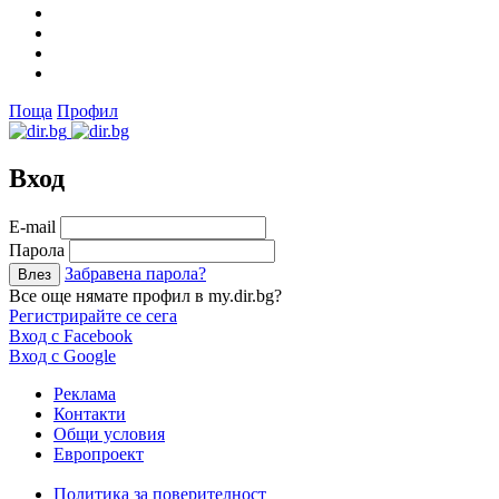
Поща
Профил
Вход
Е-mail
Парола
Забравена парола?
Все още нямате профил в my.dir.bg?
Регистрирайте се сега
Вход с Facebook
Вход с Google
Реклама
Контакти
Общи условия
Европроект
Политика за поверителност