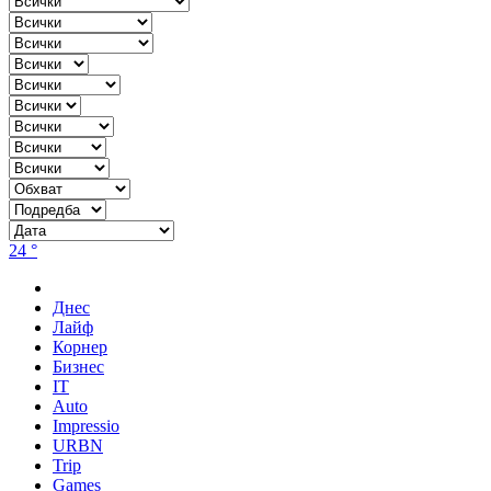
24 °
Днес
Лайф
Корнер
Бизнес
IT
Auto
Impressio
URBN
Trip
Games