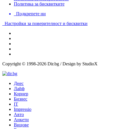
Политика за бисквитките
Подкрепете ни
Настройки за поверителност и бисквитки
Copyright © 1998-2026 Dir.bg / Design by StudioX
Днес
Лайф
Корнер
Бизнес
IT
Impressio
Авто
Анкети
Вицове