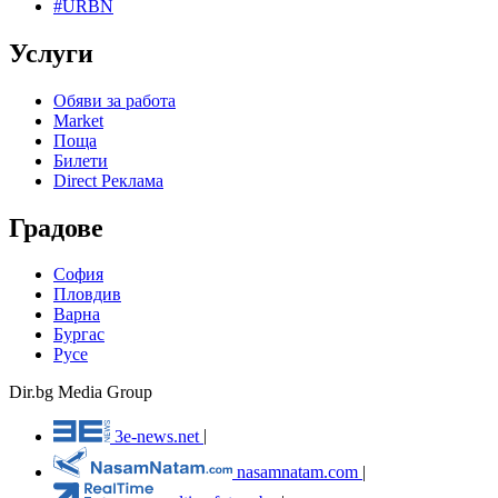
#URBN
Услуги
Обяви за работа
Market
Поща
Билети
Direct Реклама
Градове
София
Пловдив
Варна
Бургас
Русе
Dir.bg Media Group
3e-news.net
|
nasamnatam.com
|