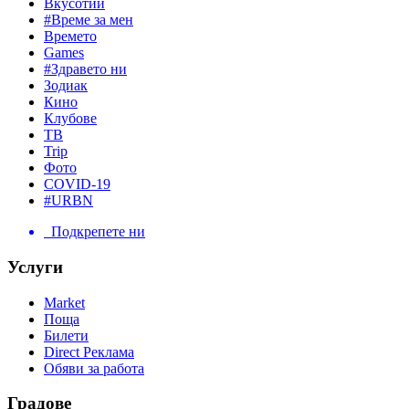
Вкусотии
#Време за мен
Времето
Games
#Здравето ни
Зодиак
Кино
Клубове
ТВ
Trip
Фото
COVID-19
#URBN
Подкрепете ни
Услуги
Market
Поща
Билети
Direct Реклама
Обяви за работа
Градове