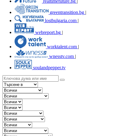
realtimefuture.bg
|
greentransition.bg
|
lostbulgaria.com
|
webreport.bg
|
worktalent.com
|
wnesstv.com
|
soulandpepper.tv