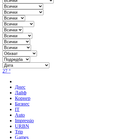
27 °
Днес
Лайф
Корнер
Бизнес
IT
Auto
Impressio
URBN
Trip
Games