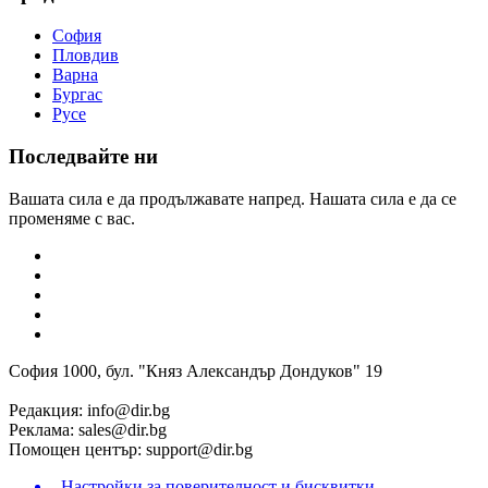
София
Пловдив
Варна
Бургас
Русе
Последвайте ни
Вашата сила е да продължавате напред. Нашата сила е да се
променяме с вас.
София 1000, бул. "Княз Александър Дондуков" 19
Редакция:
info@dir.bg
Реклама:
sales@dir.bg
Помощен център:
support@dir.bg
Настройки за поверителност и бисквитки