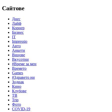
Сайтове
Днес
Лайф
Корнер
Бизнес
IT
Impressio
Авто
Анкети
Вицове
Вкусотии
#Време за мен
Времето
Games
#Здравето ни
Зодиак
Кино
Клубове
ТВ
Trip
Фото
COVID-19