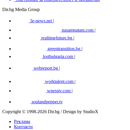
Dir.bg Media Group
3e-news.net
|
nasamnatam.com
|
realtimefuture.bg
|
greentransition.bg
|
lostbulgaria.com
|
webreport.bg
|
worktalent.com
|
wnesstv.com
|
soulandpepper.tv
Copyright © 1998-2026 Dir.bg / Design by StudioX
Реклама
Контакти