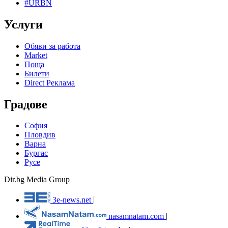
#URBN
Услуги
Обяви за работа
Market
Поща
Билети
Direct Реклама
Градове
София
Пловдив
Варна
Бургас
Русе
Dir.bg Media Group
3e-news.net
|
nasamnatam.com
|