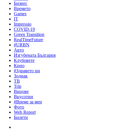
Бизнес
Времето
Games
IT
Impressio
COVID-19
Green Transition
RealTimeFuture
#URBN
Авто
Изгубената България
Клубовете
Кино
#Здравето ни
Зодиак
ТВ
Trip
Вицове
Вкусотии
#Време за мен
Фото
Web Report
Билети