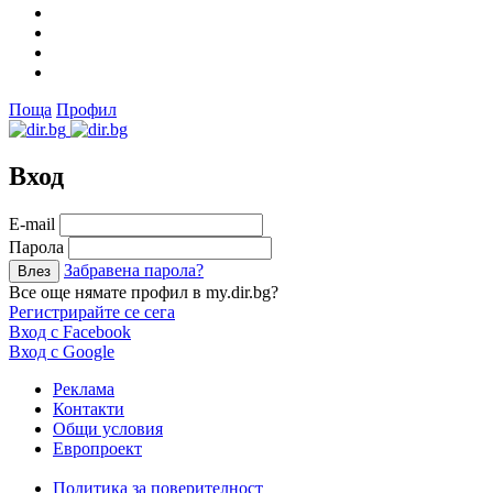
Поща
Профил
Вход
Е-mail
Парола
Забравена парола?
Все още нямате профил в my.dir.bg?
Регистрирайте се сега
Вход с Facebook
Вход с Google
Реклама
Контакти
Общи условия
Европроект
Политика за поверителност