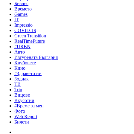
Бизнес
Времето
Games
IT
Impressio
COVID-19
Green Transition
RealTimeFuture
#URBN
Авто
Изгубената България
Клубовете
Кино
#Здравето ни
Зодиак
ТВ
Trip
Вицове
Вкусотии
#Време за мен
Фото
Web Report
Билети