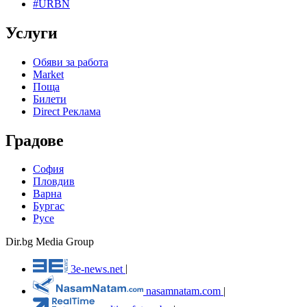
#URBN
Услуги
Обяви за работа
Market
Поща
Билети
Direct Реклама
Градове
София
Пловдив
Варна
Бургас
Русе
Dir.bg Media Group
3e-news.net
|
nasamnatam.com
|