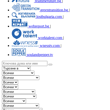
realtimefuture.bg
|
greentransition.bg
|
lostbulgaria.com
|
webreport.bg
|
worktalent.com
|
wnesstv.com
|
soulandpepper.tv