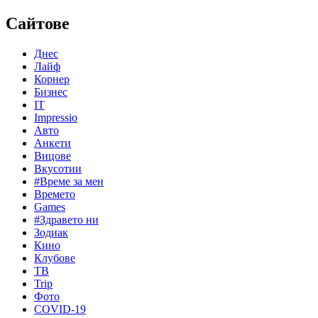
Сайтове
Днес
Лайф
Корнер
Бизнес
IT
Impressio
Авто
Анкети
Вицове
Вкусотии
#Време за мен
Времето
Games
#Здравето ни
Зодиак
Кино
Клубове
ТВ
Trip
Фото
COVID-19