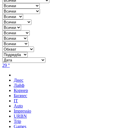
29 °
Днес
Лайф
Корнер
Бизнес
IT
Auto
Impressio
URBN
Trip
Games