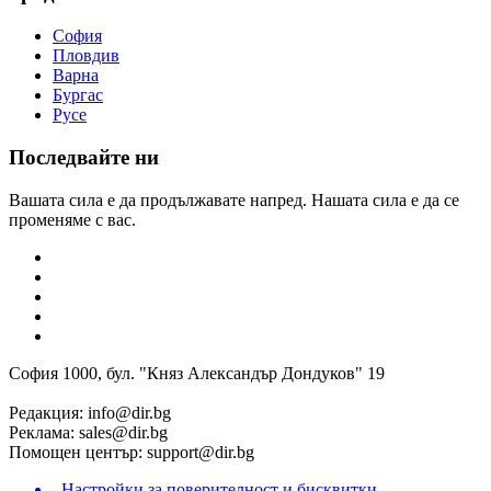
София
Пловдив
Варна
Бургас
Русе
Последвайте ни
Вашата сила е да продължавате напред. Нашата сила е да се
променяме с вас.
София 1000, бул. "Княз Александър Дондуков" 19
Редакция:
info@dir.bg
Реклама:
sales@dir.bg
Помощен център:
support@dir.bg
Настройки за поверителност и бисквитки