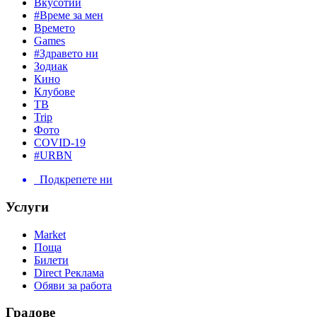
Вкусотии
#Време за мен
Времето
Games
#Здравето ни
Зодиак
Кино
Клубове
ТВ
Trip
Фото
COVID-19
#URBN
Подкрепете ни
Услуги
Market
Поща
Билети
Direct Реклама
Обяви за работа
Градове