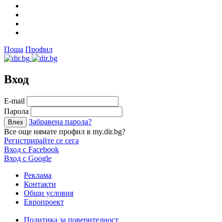
Поща
Профил
Вход
Е-mail
Парола
Забравена парола?
Все още нямате профил в my.dir.bg?
Регистрирайте се сега
Вход с Facebook
Вход с Google
Реклама
Контакти
Общи условия
Европроект
Политика за поверителност