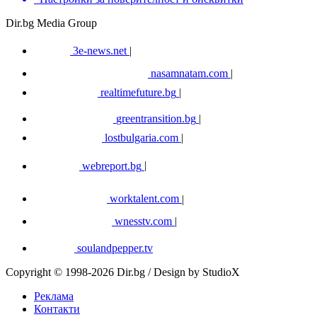
Dir.bg Media Group
3e-news.net
|
nasamnatam.com
|
realtimefuture.bg
|
greentransition.bg
|
lostbulgaria.com
|
webreport.bg
|
worktalent.com
|
wnesstv.com
|
soulandpepper.tv
Copyright © 1998-2026 Dir.bg / Design by StudioX
Реклама
Контакти