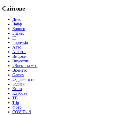
Сайтове
Днес
Лайф
Корнер
Бизнес
IT
Impressio
Авто
Анкети
Вицове
Вкусотии
#Време за мен
Времето
Games
#Здравето ни
Зодиак
Кино
Клубове
ТВ
Trip
Фото
COVID-19