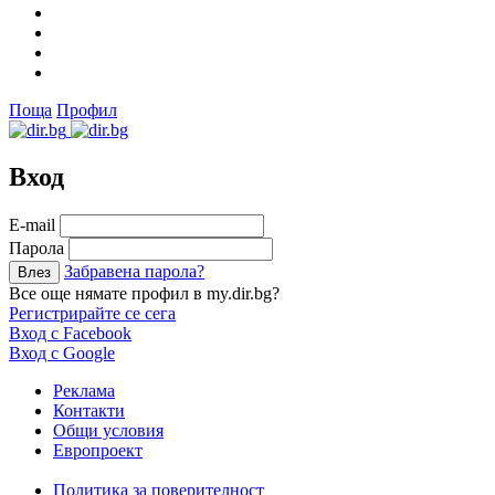
Поща
Профил
Вход
Е-mail
Парола
Забравена парола?
Все още нямате профил в my.dir.bg?
Регистрирайте се сега
Вход с Facebook
Вход с Google
Реклама
Контакти
Общи условия
Европроект
Политика за поверителност