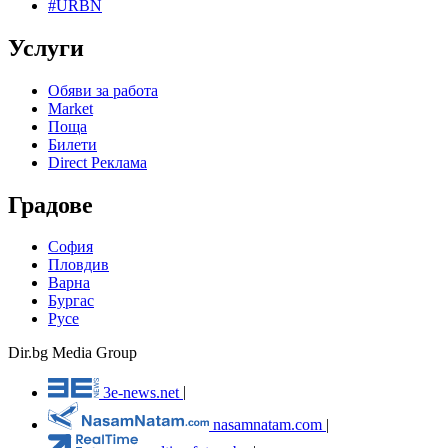
#URBN
Услуги
Обяви за работа
Market
Поща
Билети
Direct Реклама
Градове
София
Пловдив
Варна
Бургас
Русе
Dir.bg Media Group
3e-news.net
|
nasamnatam.com
|