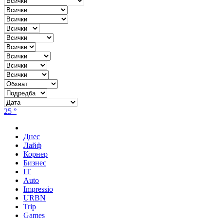
25 °
Днес
Лайф
Корнер
Бизнес
IT
Auto
Impressio
URBN
Trip
Games