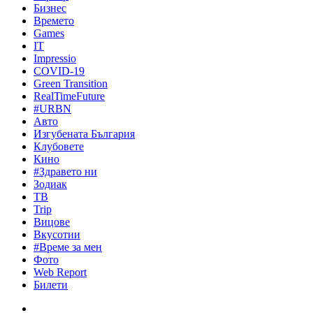
Бизнес
Времето
Games
IT
Impressio
COVID-19
Green Transition
RealTimeFuture
#URBN
Авто
Изгубената България
Клубовете
Кино
#Здравето ни
Зодиак
ТВ
Trip
Вицове
Вкусотии
#Време за мен
Фото
Web Report
Билети