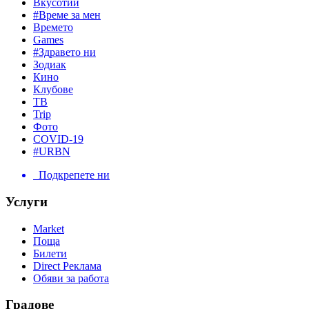
Вкусотии
#Време за мен
Времето
Games
#Здравето ни
Зодиак
Кино
Клубове
ТВ
Trip
Фото
COVID-19
#URBN
Подкрепете ни
Услуги
Market
Поща
Билети
Direct Реклама
Обяви за работа
Градове