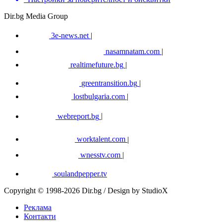
Dir.bg Media Group
3e-news.net
|
nasamnatam.com
|
realtimefuture.bg
|
greentransition.bg
|
lostbulgaria.com
|
webreport.bg
|
worktalent.com
|
wnesstv.com
|
soulandpepper.tv
Copyright © 1998-2026 Dir.bg / Design by StudioX
Реклама
Контакти