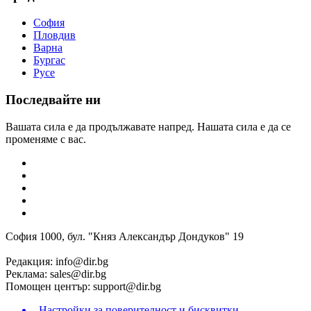
София
Пловдив
Варна
Бургас
Русе
Последвайте ни
Вашата сила е да продължавате напред. Нашата сила е да се
променяме с вас.
София 1000, бул. "Княз Александър Дондуков" 19
Редакция:
info@dir.bg
Реклама:
sales@dir.bg
Помощен център:
support@dir.bg
Настройки за поверителност и бисквитки