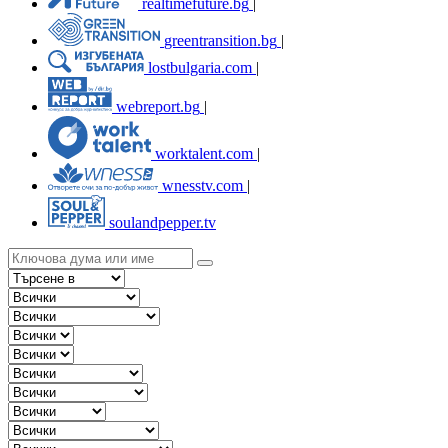
realtimefuture.bg
|
greentransition.bg
|
lostbulgaria.com
|
webreport.bg
|
worktalent.com
|
wnesstv.com
|
soulandpepper.tv