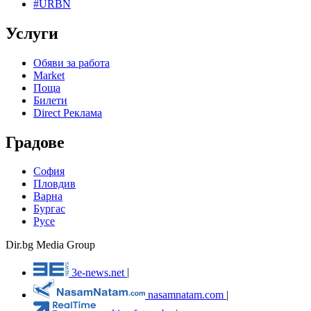
#URBN
Услуги
Обяви за работа
Market
Поща
Билети
Direct Реклама
Градове
София
Пловдив
Варна
Бургас
Русе
Dir.bg Media Group
3e-news.net
|
nasamnatam.com
|