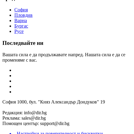
София
Пловдив
Варна
Бургас
Русе
Последвайте ни
Вашата сила е да продължавате напред. Нашата сила е да се
променяме с вас.
София 1000, бул. "Княз Александър Дондуков" 19
Редакция:
info@dir.bg
Реклама:
sales@dir.bg
Помощен център:
support@dir.bg
Настройки за поверителност и бисквитки