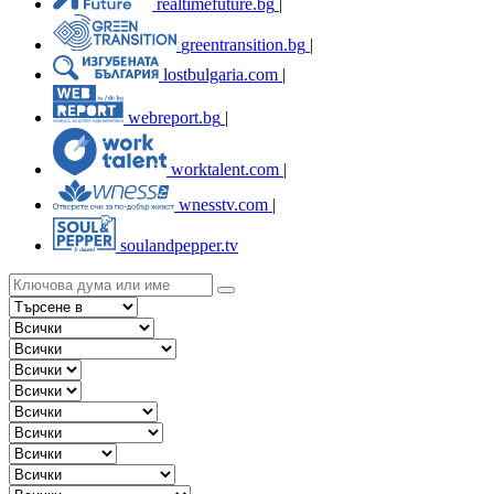
realtimefuture.bg
|
greentransition.bg
|
lostbulgaria.com
|
webreport.bg
|
worktalent.com
|
wnesstv.com
|
soulandpepper.tv