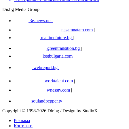
Dir.bg Media Group
3e-news.net
|
nasamnatam.com
|
realtimefuture.bg
|
greentransition.bg
|
lostbulgaria.com
|
webreport.bg
|
worktalent.com
|
wnesstv.com
|
soulandpepper.tv
Copyright © 1998-2026 Dir.bg / Design by StudioX
Реклама
Контакти