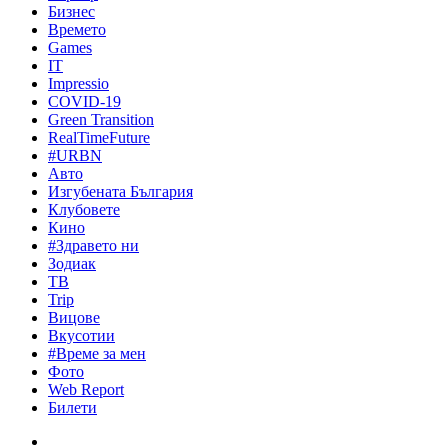
Бизнес
Времето
Games
IT
Impressio
COVID-19
Green Transition
RealTimeFuture
#URBN
Авто
Изгубената България
Клубовете
Кино
#Здравето ни
Зодиак
ТВ
Trip
Вицове
Вкусотии
#Време за мен
Фото
Web Report
Билети