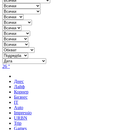
26 °
Днес
Лайф
Корнер
Бизнес
IT
Auto
Impressio
URBN
Trip
Games