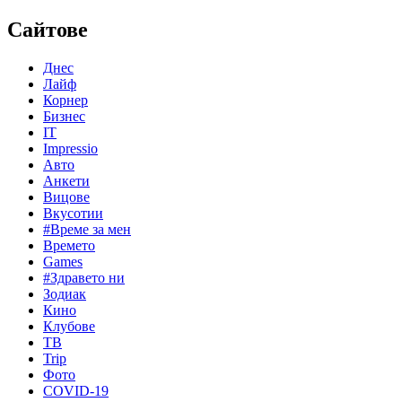
Сайтове
Днес
Лайф
Корнер
Бизнес
IT
Impressio
Авто
Анкети
Вицове
Вкусотии
#Време за мен
Времето
Games
#Здравето ни
Зодиак
Кино
Клубове
ТВ
Trip
Фото
COVID-19