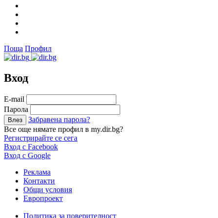
Поща
Профил
Вход
Е-mail
Парола
Забравена парола?
Все още нямате профил в my.dir.bg?
Регистрирайте се сега
Вход с Facebook
Вход с Google
Реклама
Контакти
Общи условия
Европроект
Политика за поверителност