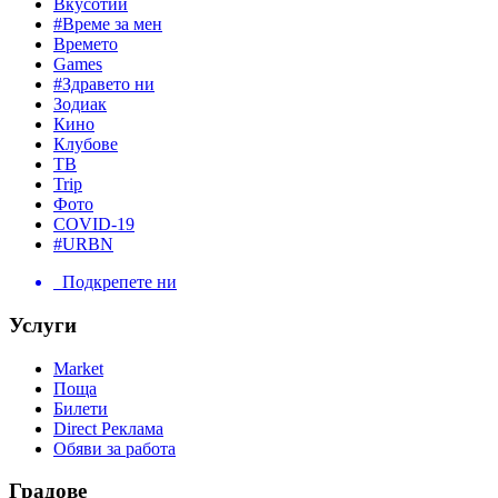
Вкусотии
#Време за мен
Времето
Games
#Здравето ни
Зодиак
Кино
Клубове
ТВ
Trip
Фото
COVID-19
#URBN
Подкрепете ни
Услуги
Market
Поща
Билети
Direct Реклама
Обяви за работа
Градове