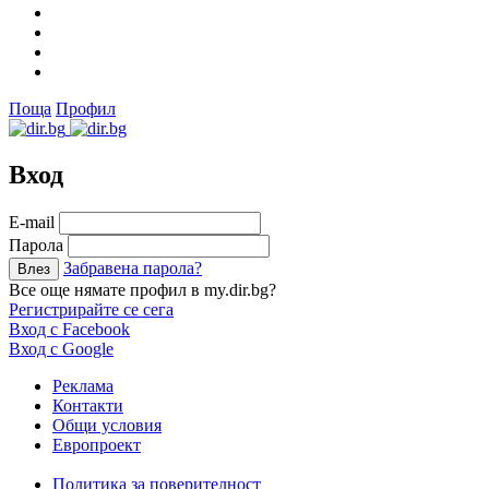
Поща
Профил
Вход
Е-mail
Парола
Забравена парола?
Все още нямате профил в my.dir.bg?
Регистрирайте се сега
Вход с Facebook
Вход с Google
Реклама
Контакти
Общи условия
Европроект
Политика за поверителност