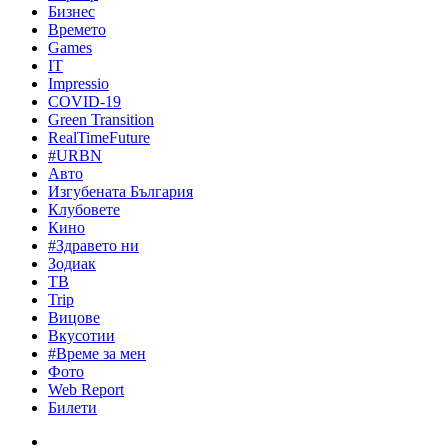
Бизнес
Времето
Games
IT
Impressio
COVID-19
Green Transition
RealTimeFuture
#URBN
Авто
Изгубената България
Клубовете
Кино
#Здравето ни
Зодиак
ТВ
Trip
Вицове
Вкусотии
#Време за мен
Фото
Web Report
Билети