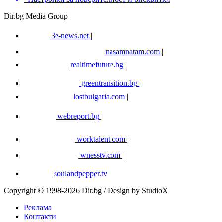
Dir.bg Media Group
3e-news.net
|
nasamnatam.com
|
realtimefuture.bg
|
greentransition.bg
|
lostbulgaria.com
|
webreport.bg
|
worktalent.com
|
wnesstv.com
|
soulandpepper.tv
Copyright © 1998-2026 Dir.bg / Design by StudioX
Реклама
Контакти