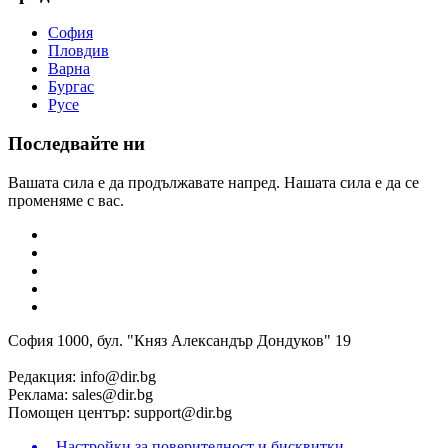
София
Пловдив
Варна
Бургас
Русе
Последвайте ни
Вашата сила е да продължавате напред. Нашата сила е да се
променяме с вас.
София 1000, бул. "Княз Александър Дондуков" 19
Редакция:
info@dir.bg
Реклама:
sales@dir.bg
Помощен център:
support@dir.bg
Настройки за поверителност и бисквитки