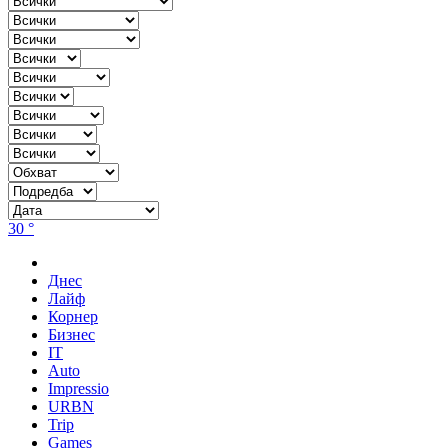
30 °
Днес
Лайф
Корнер
Бизнес
IT
Auto
Impressio
URBN
Trip
Games