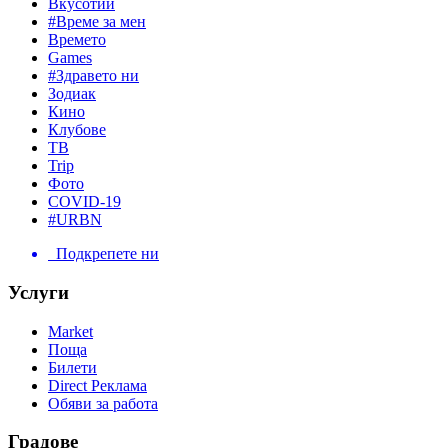
Вкусотии
#Време за мен
Времето
Games
#Здравето ни
Зодиак
Кино
Клубове
ТВ
Trip
Фото
COVID-19
#URBN
Подкрепете ни
Услуги
Market
Поща
Билети
Direct Реклама
Обяви за работа
Градове