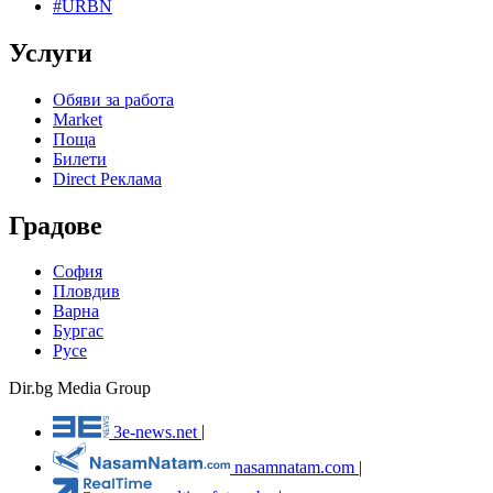
#URBN
Услуги
Обяви за работа
Market
Поща
Билети
Direct Реклама
Градове
София
Пловдив
Варна
Бургас
Русе
Dir.bg Media Group
3e-news.net
|
nasamnatam.com
|