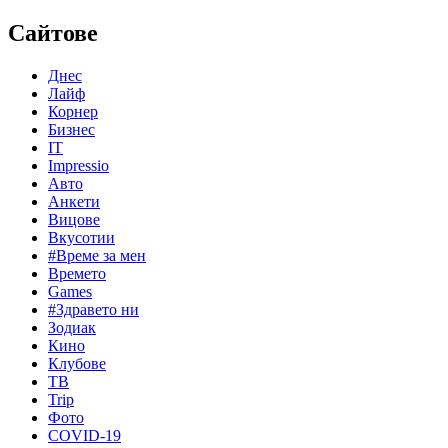
Сайтове
Днес
Лайф
Корнер
Бизнес
IT
Impressio
Авто
Анкети
Вицове
Вкусотии
#Време за мен
Времето
Games
#Здравето ни
Зодиак
Кино
Клубове
ТВ
Trip
Фото
COVID-19