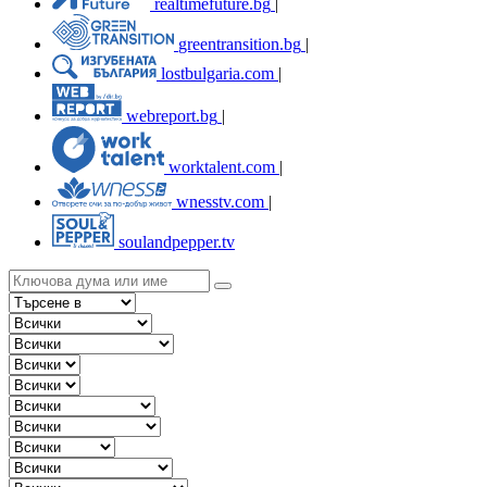
realtimefuture.bg
|
greentransition.bg
|
lostbulgaria.com
|
webreport.bg
|
worktalent.com
|
wnesstv.com
|
soulandpepper.tv