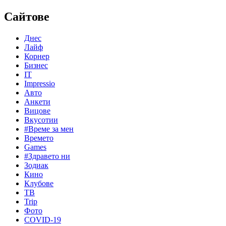
Сайтове
Днес
Лайф
Корнер
Бизнес
IT
Impressio
Авто
Анкети
Вицове
Вкусотии
#Време за мен
Времето
Games
#Здравето ни
Зодиак
Кино
Клубове
ТВ
Trip
Фото
COVID-19