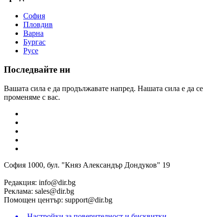
София
Пловдив
Варна
Бургас
Русе
Последвайте ни
Вашата сила е да продължавате напред. Нашата сила е да се
променяме с вас.
София 1000, бул. "Княз Александър Дондуков" 19
Редакция:
info@dir.bg
Реклама:
sales@dir.bg
Помощен център:
support@dir.bg
Настройки за поверителност и бисквитки