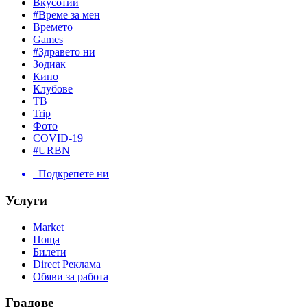
Вкусотии
#Време за мен
Времето
Games
#Здравето ни
Зодиак
Кино
Клубове
ТВ
Trip
Фото
COVID-19
#URBN
Подкрепете ни
Услуги
Market
Поща
Билети
Direct Реклама
Обяви за работа
Градове