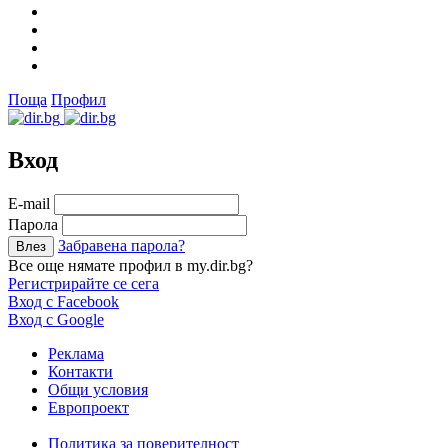
Поща
Профил
Вход
Е-mail
Парола
Забравена парола?
Все още нямате профил в my.dir.bg?
Регистрирайте се сега
Вход с Facebook
Вход с Google
Реклама
Контакти
Общи условия
Европроект
Политика за поверителност