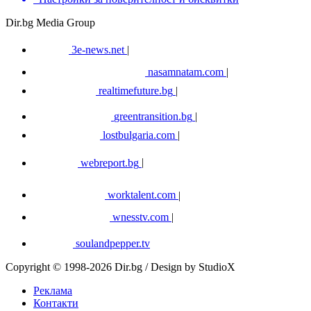
Dir.bg Media Group
3e-news.net
|
nasamnatam.com
|
realtimefuture.bg
|
greentransition.bg
|
lostbulgaria.com
|
webreport.bg
|
worktalent.com
|
wnesstv.com
|
soulandpepper.tv
Copyright © 1998-2026 Dir.bg / Design by StudioX
Реклама
Контакти