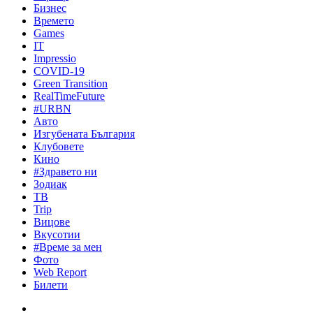
Бизнес
Времето
Games
IT
Impressio
COVID-19
Green Transition
RealTimeFuture
#URBN
Авто
Изгубената България
Клубовете
Кино
#Здравето ни
Зодиак
ТВ
Trip
Вицове
Вкусотии
#Време за мен
Фото
Web Report
Билети