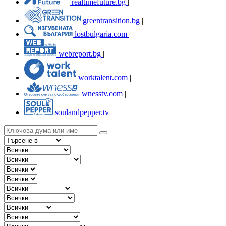
realtimefuture.bg
|
greentransition.bg
|
lostbulgaria.com
|
webreport.bg
|
worktalent.com
|
wnesstv.com
|
soulandpepper.tv