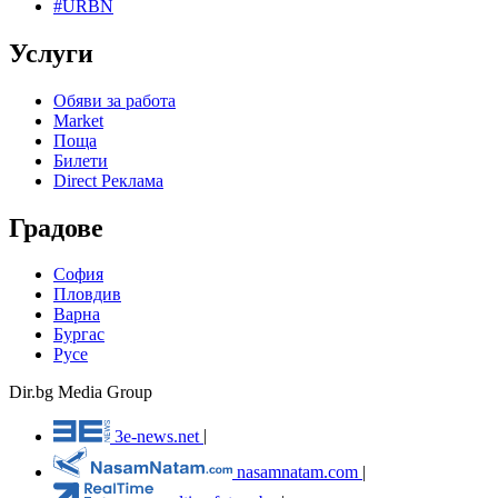
#URBN
Услуги
Обяви за работа
Market
Поща
Билети
Direct Реклама
Градове
София
Пловдив
Варна
Бургас
Русе
Dir.bg Media Group
3e-news.net
|
nasamnatam.com
|