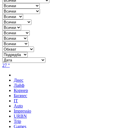
27 °
Днес
Лайф
Корнер
Бизнес
IT
Auto
Impressio
URBN
Trip
Games