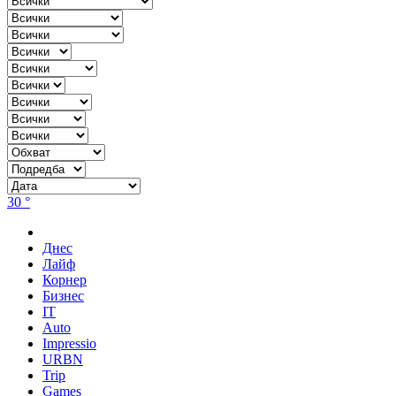
30 °
Днес
Лайф
Корнер
Бизнес
IT
Auto
Impressio
URBN
Trip
Games