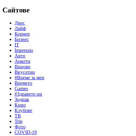
Сайтове
Днес
Лайф
Корнер
Бизнес
IT
Impressio
Авто
Анкети
Вицове
Вкусотии
#Време за мен
Времето
Games
#Здравето ни
Зодиак
Кино
Клубове
ТВ
Trip
Фото
COVID-19