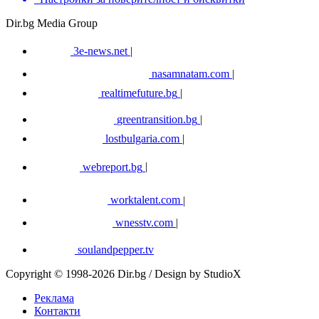
Dir.bg Media Group
3e-news.net
|
nasamnatam.com
|
realtimefuture.bg
|
greentransition.bg
|
lostbulgaria.com
|
webreport.bg
|
worktalent.com
|
wnesstv.com
|
soulandpepper.tv
Copyright © 1998-2026 Dir.bg / Design by StudioX
Реклама
Контакти