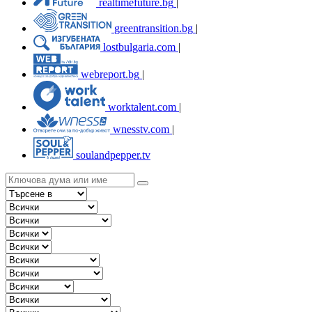
realtimefuture.bg
|
greentransition.bg
|
lostbulgaria.com
|
webreport.bg
|
worktalent.com
|
wnesstv.com
|
soulandpepper.tv