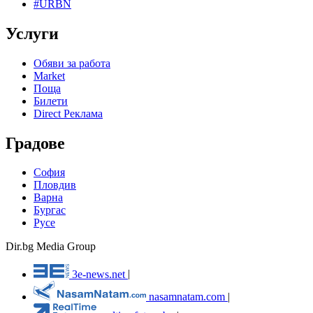
#URBN
Услуги
Обяви за работа
Market
Поща
Билети
Direct Реклама
Градове
София
Пловдив
Варна
Бургас
Русе
Dir.bg Media Group
3e-news.net
|
nasamnatam.com
|