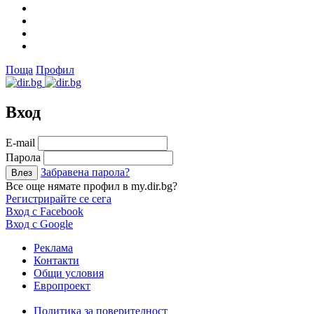
Поща
Профил
Вход
Е-mail
Парола
Забравена парола?
Все още нямате профил в my.dir.bg?
Регистрирайте се сега
Вход с Facebook
Вход с Google
Реклама
Контакти
Общи условия
Европроект
Политика за поверителност