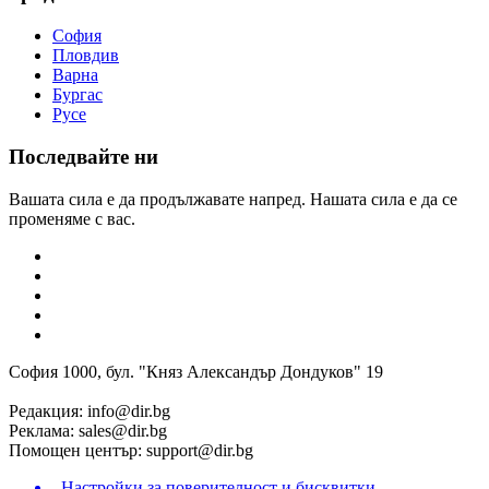
София
Пловдив
Варна
Бургас
Русе
Последвайте ни
Вашата сила е да продължавате напред. Нашата сила е да се
променяме с вас.
София 1000, бул. "Княз Александър Дондуков" 19
Редакция:
info@dir.bg
Реклама:
sales@dir.bg
Помощен център:
support@dir.bg
Настройки за поверителност и бисквитки