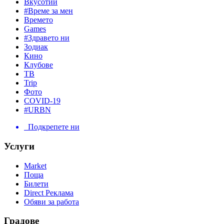
Вкусотии
#Време за мен
Времето
Games
#Здравето ни
Зодиак
Кино
Клубове
ТВ
Trip
Фото
COVID-19
#URBN
Подкрепете ни
Услуги
Market
Поща
Билети
Direct Реклама
Обяви за работа
Градове