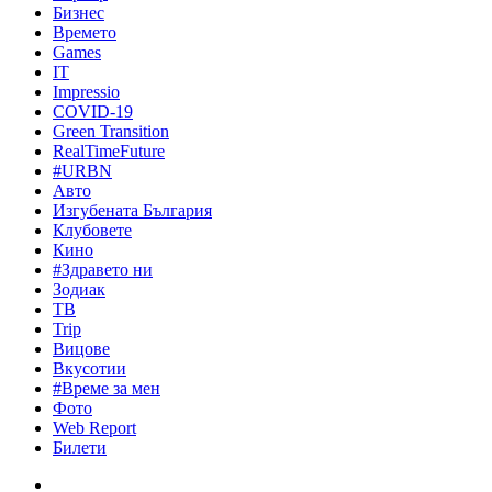
Бизнес
Времето
Games
IT
Impressio
COVID-19
Green Transition
RealTimeFuture
#URBN
Авто
Изгубената България
Клубовете
Кино
#Здравето ни
Зодиак
ТВ
Trip
Вицове
Вкусотии
#Време за мен
Фото
Web Report
Билети