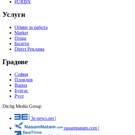
#URBN
Услуги
Обяви за работа
Market
Поща
Билети
Direct Реклама
Градове
София
Пловдив
Варна
Бургас
Русе
Dir.bg Media Group
3e-news.net
|
nasamnatam.com
|