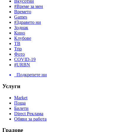
Вкусотии
#Време за мен
Времето
Games
#Здравето ни
Зодиак
Кино
Клубове
ТВ
Trip
Фото
COVID-19
#URBN
Подкрепете ни
Услуги
Market
Поща
Билети
Direct Реклама
Обяви за работа
Градове