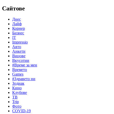
Сайтове
Днес
Лайф
Корнер
Бизнес
IT
Impressio
Авто
Анкети
Вицове
Вкусотии
#Време за мен
Времето
Games
#Здравето ни
Зодиак
Кино
Клубове
ТВ
Trip
Фото
COVID-19