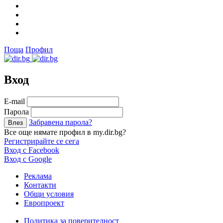
Поща
Профил
Вход
Е-mail
Парола
Забравена парола?
Все още нямате профил в my.dir.bg?
Регистрирайте се сега
Вход с Facebook
Вход с Google
Реклама
Контакти
Общи условия
Европроект
Политика за поверителност