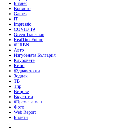
Бизнес
Времето
Games
IT
Impressio
COVID-19
Green Transition
RealTimeFuture
#URBN
Авто
Изгубената България
Клубовете
Кино
#Здравето ни
Зодиак
ТВ
Trip
Вицове
Вкусотии
#Време за мен
Фото
Web Report
Билети