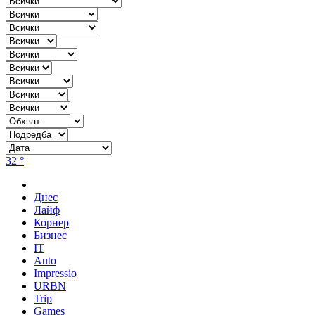
32 °
Днес
Лайф
Корнер
Бизнес
IT
Auto
Impressio
URBN
Trip
Games