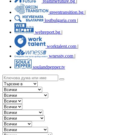
realtimefuture.bg
|
greentransition.bg
|
lostbulgaria.com
|
webreport.bg
|
worktalent.com
|
wnesstv.com
|
soulandpepper.tv