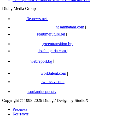
Dir.bg Media Group
3e-news.net
|
nasamnatam.com
|
realtimefuture.bg
|
greentransition.bg
|
lostbulgaria.com
|
webreport.bg
|
worktalent.com
|
wnesstv.com
|
soulandpepper.tv
Copyright © 1998-2026 Dir.bg / Design by StudioX
Реклама
Контакти