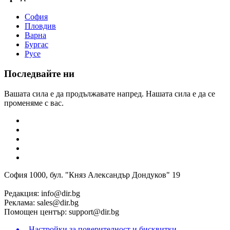
София
Пловдив
Варна
Бургас
Русе
Последвайте ни
Вашата сила е да продължавате напред. Нашата сила е да се
променяме с вас.
София 1000, бул. "Княз Александър Дондуков" 19
Редакция:
info@dir.bg
Реклама:
sales@dir.bg
Помощен център:
support@dir.bg
Настройки за поверителност и бисквитки