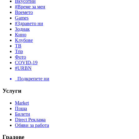
Вкусотии
#Време за мен
Времето
Games
#Здравето ни
Зодиак
Кино
Клубове
ТВ
Trip
Фото
COVID-19
#URBN
Подкрепете ни
Услуги
Market
Поща
Билети
Direct Реклама
Обяви за работа
Градове