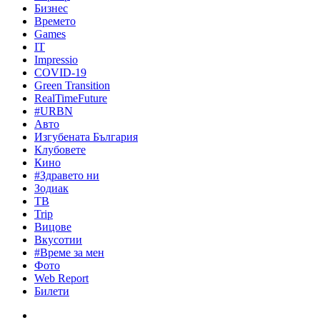
Бизнес
Времето
Games
IT
Impressio
COVID-19
Green Transition
RealTimeFuture
#URBN
Авто
Изгубената България
Клубовете
Кино
#Здравето ни
Зодиак
ТВ
Trip
Вицове
Вкусотии
#Време за мен
Фото
Web Report
Билети