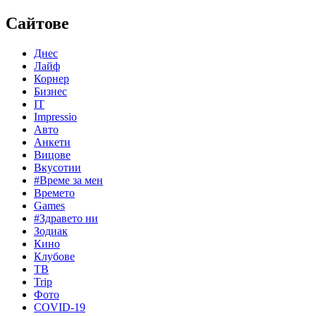
Сайтове
Днес
Лайф
Корнер
Бизнес
IT
Impressio
Авто
Анкети
Вицове
Вкусотии
#Време за мен
Времето
Games
#Здравето ни
Зодиак
Кино
Клубове
ТВ
Trip
Фото
COVID-19