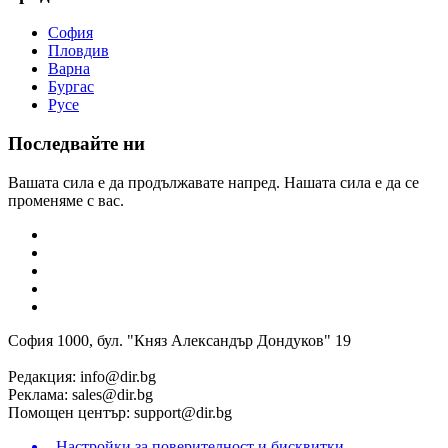
София
Пловдив
Варна
Бургас
Русе
Последвайте ни
Вашата сила е да продължавате напред. Нашата сила е да се
променяме с вас.
София 1000, бул. "Княз Александър Дондуков" 19
Редакция:
info@dir.bg
Реклама:
sales@dir.bg
Помощен център:
support@dir.bg
Настройки за поверителност и бисквитки