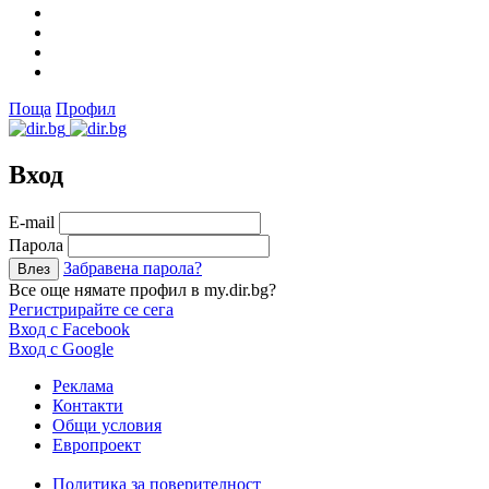
Поща
Профил
Вход
Е-mail
Парола
Забравена парола?
Все още нямате профил в my.dir.bg?
Регистрирайте се сега
Вход с Facebook
Вход с Google
Реклама
Контакти
Общи условия
Европроект
Политика за поверителност