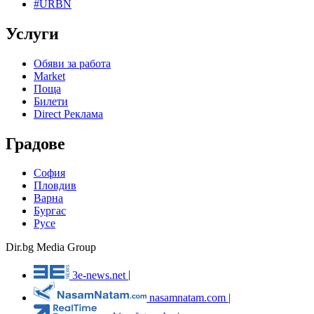
#URBN
Услуги
Обяви за работа
Market
Поща
Билети
Direct Реклама
Градове
София
Пловдив
Варна
Бургас
Русе
Dir.bg Media Group
3e-news.net
|
nasamnatam.com
|