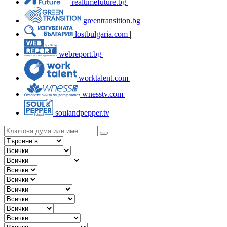
realtimefuture.bg
|
greentransition.bg
|
lostbulgaria.com
|
webreport.bg
|
worktalent.com
|
wnesstv.com
|
soulandpepper.tv