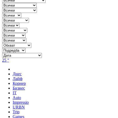
25 °
Днес
Лайф
Корнер
Бизнес
IT
Auto
Impressio
URBN
Trip
Games