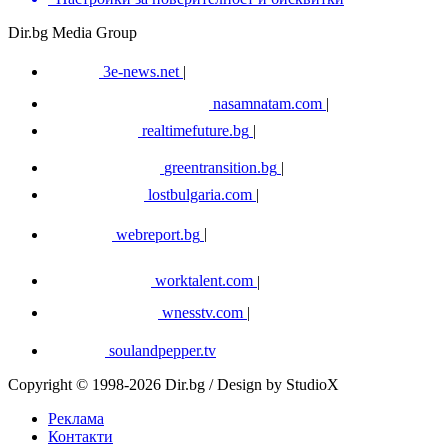
Dir.bg Media Group
3e-news.net
|
nasamnatam.com
|
realtimefuture.bg
|
greentransition.bg
|
lostbulgaria.com
|
webreport.bg
|
worktalent.com
|
wnesstv.com
|
soulandpepper.tv
Copyright © 1998-2026 Dir.bg / Design by StudioX
Реклама
Контакти