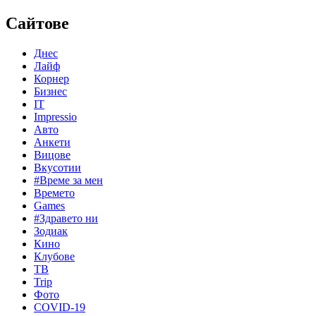
Сайтове
Днес
Лайф
Корнер
Бизнес
IT
Impressio
Авто
Анкети
Вицове
Вкусотии
#Време за мен
Времето
Games
#Здравето ни
Зодиак
Кино
Клубове
ТВ
Trip
Фото
COVID-19