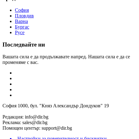
София
Пловдив
Варна
Бургас
Русе
Последвайте ни
Вашата сила е да продължавате напред. Нашата сила е да се
променяме с вас.
София 1000, бул. "Княз Александър Дондуков" 19
Редакция:
info@dir.bg
Реклама:
sales@dir.bg
Помощен център:
support@dir.bg
Настройки за поверителност и бисквитки