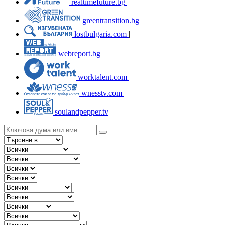
realtimefuture.bg
|
greentransition.bg
|
lostbulgaria.com
|
webreport.bg
|
worktalent.com
|
wnesstv.com
|
soulandpepper.tv