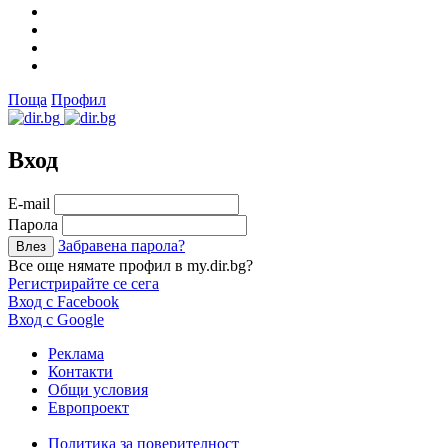
Поща
Профил
Вход
Е-mail
Парола
Забравена парола?
Все още нямате профил в my.dir.bg?
Регистрирайте се сега
Вход с Facebook
Вход с Google
Реклама
Контакти
Общи условия
Европроект
Политика за поверителност