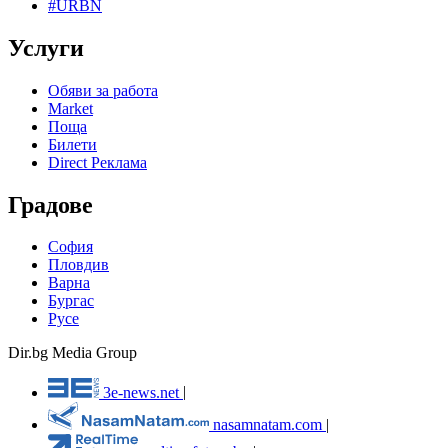
#URBN
Услуги
Обяви за работа
Market
Поща
Билети
Direct Реклама
Градове
София
Пловдив
Варна
Бургас
Русе
Dir.bg Media Group
3e-news.net
|
nasamnatam.com
|