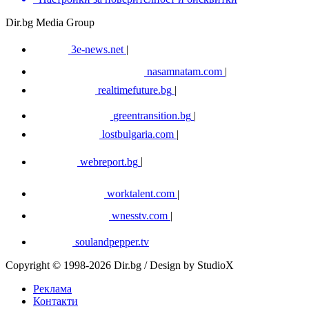
Dir.bg Media Group
3e-news.net
|
nasamnatam.com
|
realtimefuture.bg
|
greentransition.bg
|
lostbulgaria.com
|
webreport.bg
|
worktalent.com
|
wnesstv.com
|
soulandpepper.tv
Copyright © 1998-2026 Dir.bg / Design by StudioX
Реклама
Контакти