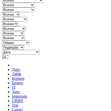
24 °
Днес
Лайф
Корнер
Бизнес
IT
Auto
Impressio
URBN
Trip
Games