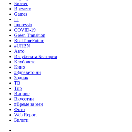
Бизнес
Времето
Games
IT
Impressio
COVID-19
Green Transition
RealTimeFuture
#URBN
Авто
Изгубената България
Клубовете
Кино
#Здравето ни
Зодиак
ТВ
Trip
Вицове
Вкусотии
#Време за мен
Фото
Web Report
Билети