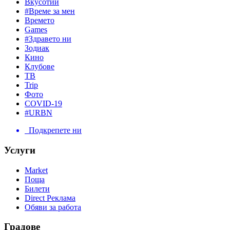
Вкусотии
#Време за мен
Времето
Games
#Здравето ни
Зодиак
Кино
Клубове
ТВ
Trip
Фото
COVID-19
#URBN
Подкрепете ни
Услуги
Market
Поща
Билети
Direct Реклама
Обяви за работа
Градове