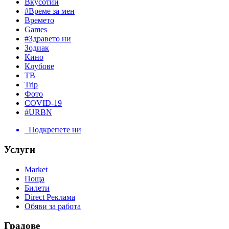
Вкусотии
#Време за мен
Времето
Games
#Здравето ни
Зодиак
Кино
Клубове
ТВ
Trip
Фото
COVID-19
#URBN
Подкрепете ни
Услуги
Market
Поща
Билети
Direct Реклама
Обяви за работа
Градове