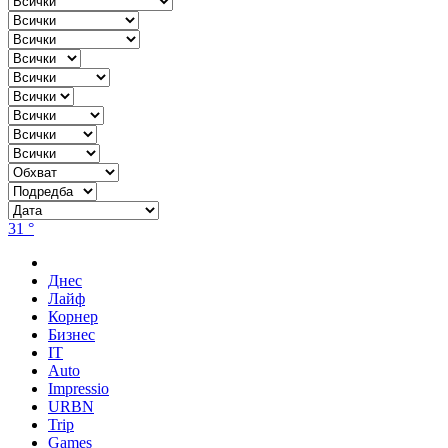
31 °
Днес
Лайф
Корнер
Бизнес
IT
Auto
Impressio
URBN
Trip
Games