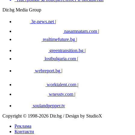
Dir.bg Media Group
3e-news.net
|
nasamnatam.com
|
realtimefuture.bg
|
greentransition.bg
|
lostbulgaria.com
|
webreport.bg
|
worktalent.com
|
wnesstv.com
|
soulandpepper.tv
Copyright © 1998-2026 Dir.bg / Design by StudioX
Реклама
Контакти