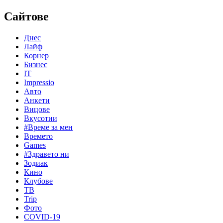
Сайтове
Днес
Лайф
Корнер
Бизнес
IT
Impressio
Авто
Анкети
Вицове
Вкусотии
#Време за мен
Времето
Games
#Здравето ни
Зодиак
Кино
Клубове
ТВ
Trip
Фото
COVID-19