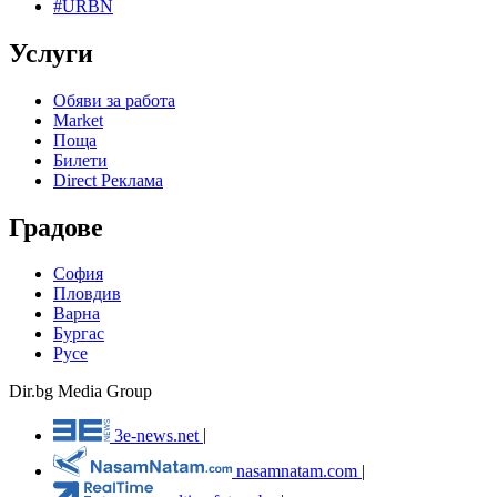
#URBN
Услуги
Обяви за работа
Market
Поща
Билети
Direct Реклама
Градове
София
Пловдив
Варна
Бургас
Русе
Dir.bg Media Group
3e-news.net
|
nasamnatam.com
|