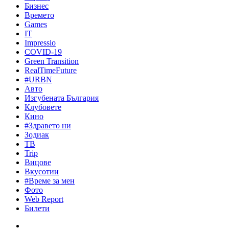
Бизнес
Времето
Games
IT
Impressio
COVID-19
Green Transition
RealTimeFuture
#URBN
Авто
Изгубената България
Клубовете
Кино
#Здравето ни
Зодиак
ТВ
Trip
Вицове
Вкусотии
#Време за мен
Фото
Web Report
Билети