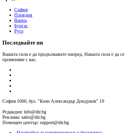
София
Пловдив
Варна
Бургас
Русе
Последвайте ни
Вашата сила е да продължавате напред. Нашата сила е да се
променяме с вас.
София 1000, бул. "Княз Александър Дондуков" 19
Редакция:
info@dir.bg
Реклама:
sales@dir.bg
Помощен център:
support@dir.bg
Настройки за поверителност и бисквитки