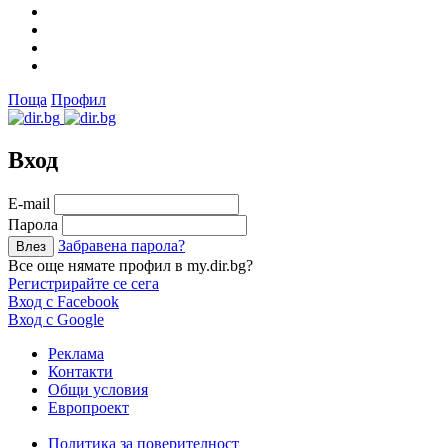
Поща
Профил
Вход
Е-mail
Парола
Забравена парола?
Все още нямате профил в my.dir.bg?
Регистрирайте се сега
Вход с Facebook
Вход с Google
Реклама
Контакти
Общи условия
Европроект
Политика за поверителност