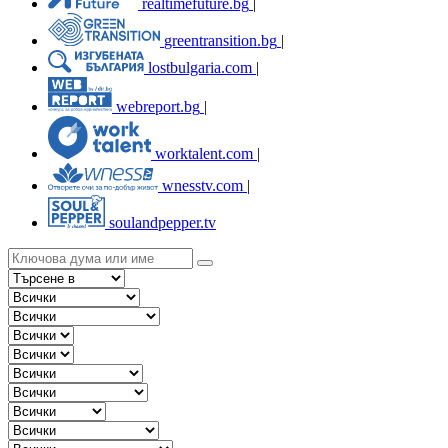
realtimefuture.bg
|
greentransition.bg
|
lostbulgaria.com
|
webreport.bg
|
worktalent.com
|
wnesstv.com
|
soulandpepper.tv