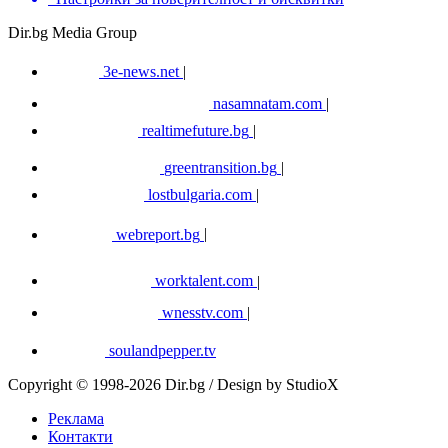
Dir.bg Media Group
3e-news.net
|
nasamnatam.com
|
realtimefuture.bg
|
greentransition.bg
|
lostbulgaria.com
|
webreport.bg
|
worktalent.com
|
wnesstv.com
|
soulandpepper.tv
Copyright © 1998-2026 Dir.bg / Design by StudioX
Реклама
Контакти