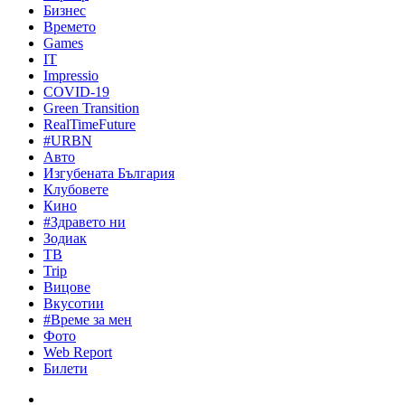
Бизнес
Времето
Games
IT
Impressio
COVID-19
Green Transition
RealTimeFuture
#URBN
Авто
Изгубената България
Клубовете
Кино
#Здравето ни
Зодиак
ТВ
Trip
Вицове
Вкусотии
#Време за мен
Фото
Web Report
Билети