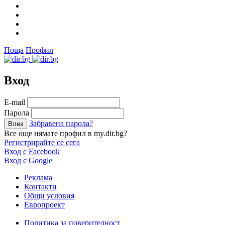
Поща
Профил
Вход
Е-mail
Парола
Забравена парола?
Все още нямате профил в my.dir.bg?
Регистрирайте се сега
Вход с Facebook
Вход с Google
Реклама
Контакти
Общи условия
Европроект
Политика за поверителност