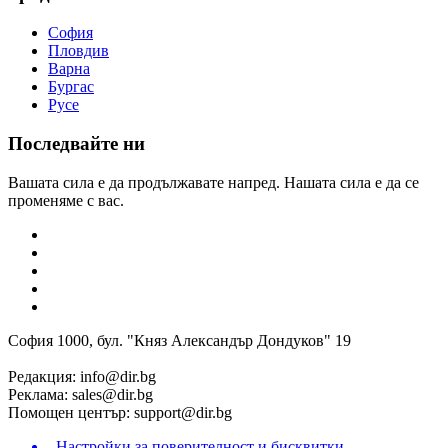
София
Пловдив
Варна
Бургас
Русе
Последвайте ни
Вашата сила е да продължавате напред. Нашата сила е да се
променяме с вас.
София 1000, бул. "Княз Александър Дондуков" 19
Редакция:
info@dir.bg
Реклама:
sales@dir.bg
Помощен център:
support@dir.bg
Настройки за поверителност и бисквитки