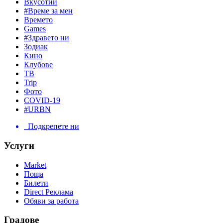
Вкусотии
#Време за мен
Времето
Games
#Здравето ни
Зодиак
Кино
Клубове
ТВ
Trip
Фото
COVID-19
#URBN
Подкрепете ни
Услуги
Market
Поща
Билети
Direct Реклама
Обяви за работа
Градове