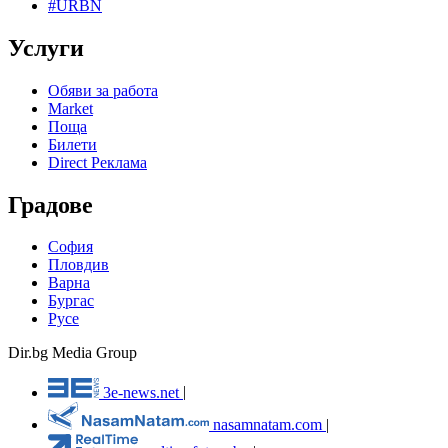
#URBN
Услуги
Обяви за работа
Market
Поща
Билети
Direct Реклама
Градове
София
Пловдив
Варна
Бургас
Русе
Dir.bg Media Group
3e-news.net
|
nasamnatam.com
|