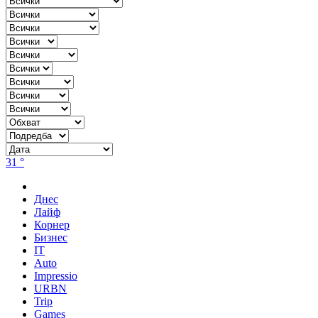
31 °
Днес
Лайф
Корнер
Бизнес
IT
Auto
Impressio
URBN
Trip
Games