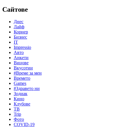
Сайтове
Днес
Лайф
Корнер
Бизнес
IT
Impressio
Авто
Анкети
Вицове
Вкусотии
#Време за мен
Времето
Games
#Здравето ни
Зодиак
Кино
Клубове
ТВ
Trip
Фото
COVID-19