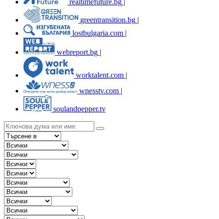
realtimefuture.bg
|
greentransition.bg
|
lostbulgaria.com
|
webreport.bg
|
worktalent.com
|
wnesstv.com
|
soulandpepper.tv