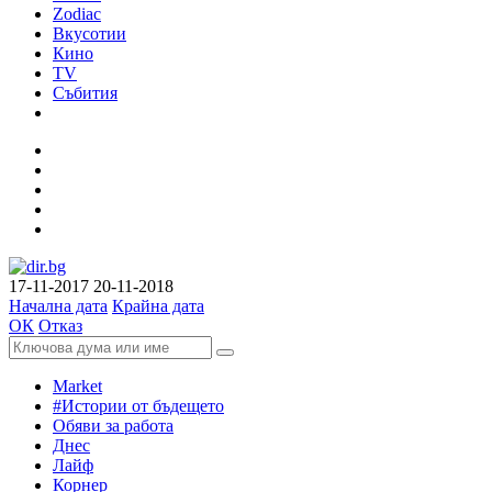
Zodiac
Вкусотии
Кино
TV
Събития
17-11-2017
20-11-2018
Начална дата
Крайна дата
ОК
Отказ
Market
#Истории от бъдещето
Обяви за работа
Днес
Лайф
Корнер