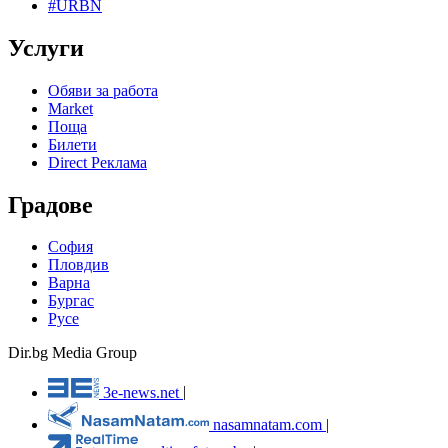
#URBN
Услуги
Обяви за работа
Market
Поща
Билети
Direct Реклама
Градове
София
Пловдив
Варна
Бургас
Русе
Dir.bg Media Group
3e-news.net
|
nasamnatam.com
|