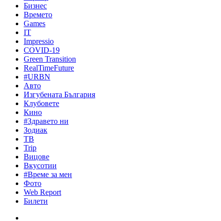
Бизнес
Времето
Games
IT
Impressio
COVID-19
Green Transition
RealTimeFuture
#URBN
Авто
Изгубената България
Клубовете
Кино
#Здравето ни
Зодиак
ТВ
Trip
Вицове
Вкусотии
#Време за мен
Фото
Web Report
Билети