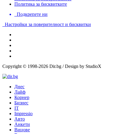
Политика за бисквитките
Подкрепете ни
Настройки за поверителност и бисквитки
Copyright © 1998-2026 Dir.bg / Design by StudioX
Днес
Лайф
Корнер
Бизнес
IT
Impressio
Авто
Анкети
Вицове