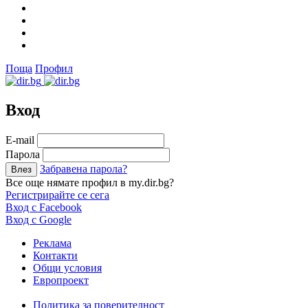
Поща
Профил
Вход
Е-mail
Парола
Забравена парола?
Все още нямате профил в my.dir.bg?
Регистрирайте се сега
Вход с Facebook
Вход с Google
Реклама
Контакти
Общи условия
Европроект
Политика за поверителност