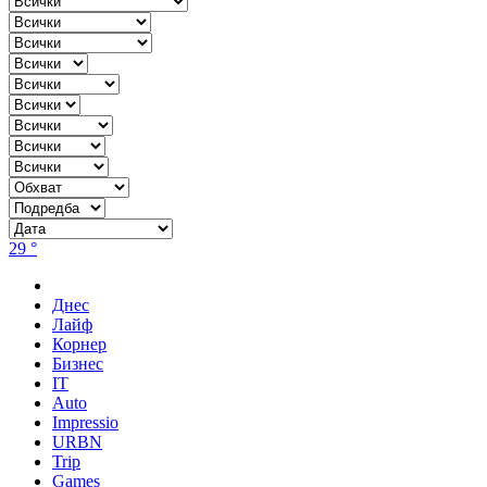
29 °
Днес
Лайф
Корнер
Бизнес
IT
Auto
Impressio
URBN
Trip
Games