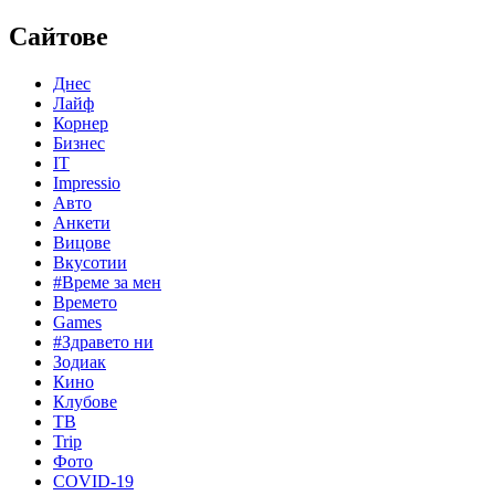
Сайтове
Днес
Лайф
Корнер
Бизнес
IT
Impressio
Авто
Анкети
Вицове
Вкусотии
#Време за мен
Времето
Games
#Здравето ни
Зодиак
Кино
Клубове
ТВ
Trip
Фото
COVID-19