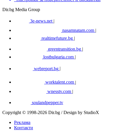
Dir.bg Media Group
3e-news.net
|
nasamnatam.com
|
realtimefuture.bg
|
greentransition.bg
|
lostbulgaria.com
|
webreport.bg
|
worktalent.com
|
wnesstv.com
|
soulandpepper.tv
Copyright © 1998-2026 Dir.bg / Design by StudioX
Реклама
Контакти