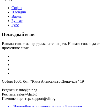
София
Пловдив
Варна
Бургас
Русе
Последвайте ни
Вашата сила е да продължавате напред. Нашата сила е да се
променяме с вас.
София 1000, бул. "Княз Александър Дондуков" 19
Редакция:
info@dir.bg
Реклама:
sales@dir.bg
Помощен център:
support@dir.bg
Настройки за поверителност и бисквитки