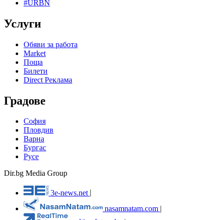
#URBN
Услуги
Обяви за работа
Market
Поща
Билети
Direct Реклама
Градове
София
Пловдив
Варна
Бургас
Русе
Dir.bg Media Group
3e-news.net
|
nasamnatam.com
|