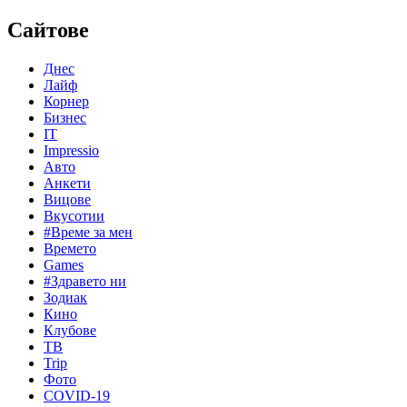
Сайтове
Днес
Лайф
Корнер
Бизнес
IT
Impressio
Авто
Анкети
Вицове
Вкусотии
#Време за мен
Времето
Games
#Здравето ни
Зодиак
Кино
Клубове
ТВ
Trip
Фото
COVID-19