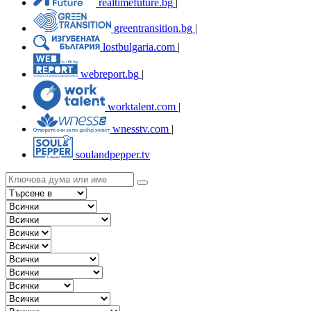
realtimefuture.bg
|
greentransition.bg
|
lostbulgaria.com
|
webreport.bg
|
worktalent.com
|
wnesstv.com
|
soulandpepper.tv