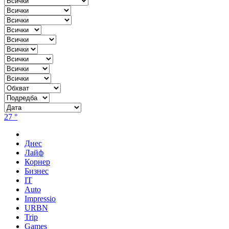
27 °
Днес
Лайф
Корнер
Бизнес
IT
Auto
Impressio
URBN
Trip
Games