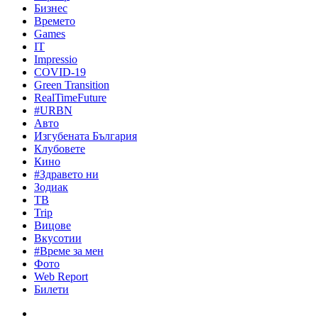
Бизнес
Времето
Games
IT
Impressio
COVID-19
Green Transition
RealTimeFuture
#URBN
Авто
Изгубената България
Клубовете
Кино
#Здравето ни
Зодиак
ТВ
Trip
Вицове
Вкусотии
#Време за мен
Фото
Web Report
Билети