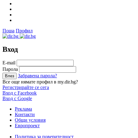
Поща
Профил
Вход
Е-mail
Парола
Забравена парола?
Все още нямате профил в my.dir.bg?
Регистрирайте се сега
Вход с Facebook
Вход с Google
Реклама
Контакти
Общи условия
Европроект
Политика за поверителност