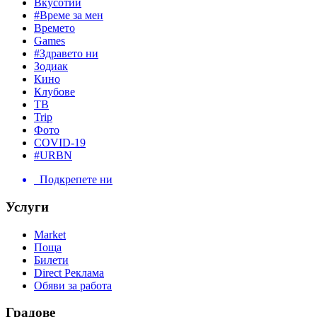
Вкусотии
#Време за мен
Времето
Games
#Здравето ни
Зодиак
Кино
Клубове
ТВ
Trip
Фото
COVID-19
#URBN
Подкрепете ни
Услуги
Market
Поща
Билети
Direct Реклама
Обяви за работа
Градове