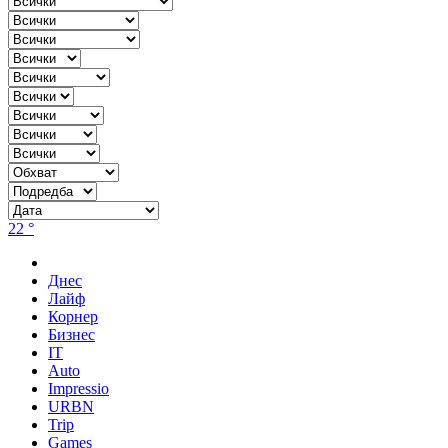
22 °
Днес
Лайф
Корнер
Бизнес
IT
Auto
Impressio
URBN
Trip
Games