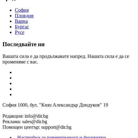
София
Пловдив
Варна
Бургас
Русе
Последвайте ни
Вашата сила е да продължавате напред. Нашата сила е да се
променяме с вас.
София 1000, бул. "Княз Александър Дондуков" 19
Редакция:
info@dir.bg
Реклама:
sales@dir.bg
Помощен център:
support@dir.bg
Настройки за поверителност и бисквитки