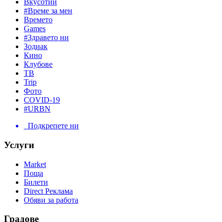
Вкусотии
#Време за мен
Времето
Games
#Здравето ни
Зодиак
Кино
Клубове
ТВ
Trip
Фото
COVID-19
#URBN
Подкрепете ни
Услуги
Market
Поща
Билети
Direct Реклама
Обяви за работа
Градове