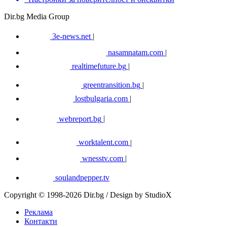
Dir.bg Media Group
3e-news.net
|
nasamnatam.com
|
realtimefuture.bg
|
greentransition.bg
|
lostbulgaria.com
|
webreport.bg
|
worktalent.com
|
wnesstv.com
|
soulandpepper.tv
Copyright © 1998-2026 Dir.bg / Design by StudioX
Реклама
Контакти