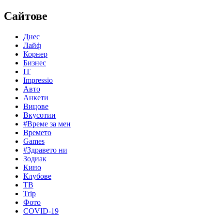
Сайтове
Днес
Лайф
Корнер
Бизнес
IT
Impressio
Авто
Анкети
Вицове
Вкусотии
#Време за мен
Времето
Games
#Здравето ни
Зодиак
Кино
Клубове
ТВ
Trip
Фото
COVID-19