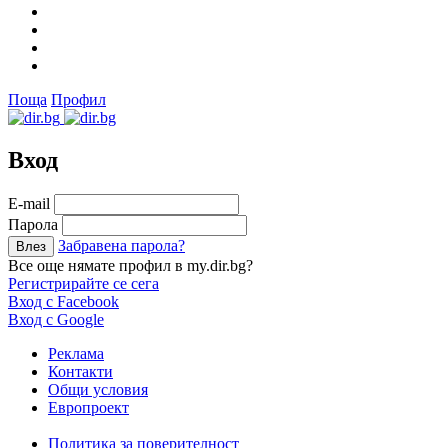
Поща
Профил
Вход
Е-mail
Парола
Забравена парола?
Все още нямате профил в my.dir.bg?
Регистрирайте се сега
Вход с Facebook
Вход с Google
Реклама
Контакти
Общи условия
Европроект
Политика за поверителност