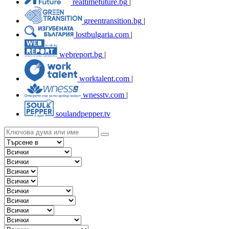
realtimefuture.bg
|
greentransition.bg
|
lostbulgaria.com
|
webreport.bg
|
worktalent.com
|
wnesstv.com
|
soulandpepper.tv