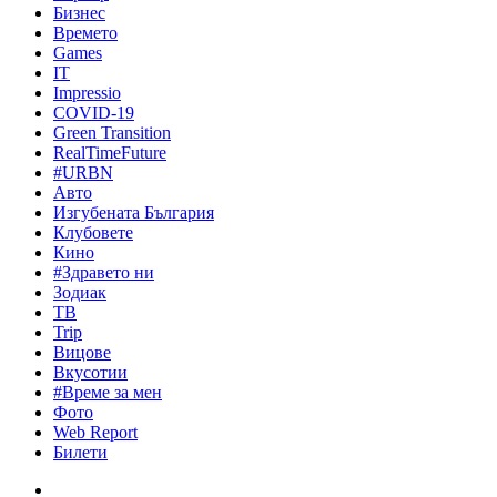
Бизнес
Времето
Games
IT
Impressio
COVID-19
Green Transition
RealTimeFuture
#URBN
Авто
Изгубената България
Клубовете
Кино
#Здравето ни
Зодиак
ТВ
Trip
Вицове
Вкусотии
#Време за мен
Фото
Web Report
Билети