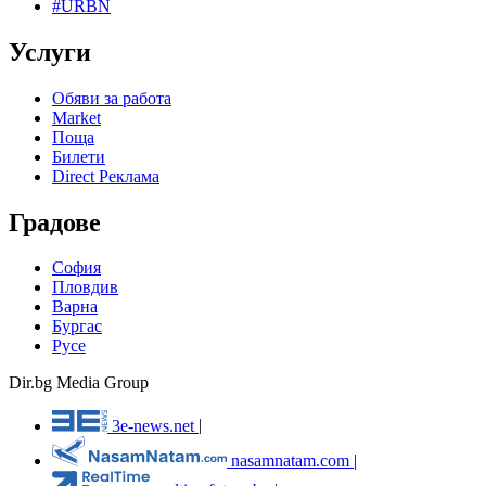
#URBN
Услуги
Обяви за работа
Market
Поща
Билети
Direct Реклама
Градове
София
Пловдив
Варна
Бургас
Русе
Dir.bg Media Group
3e-news.net
|
nasamnatam.com
|