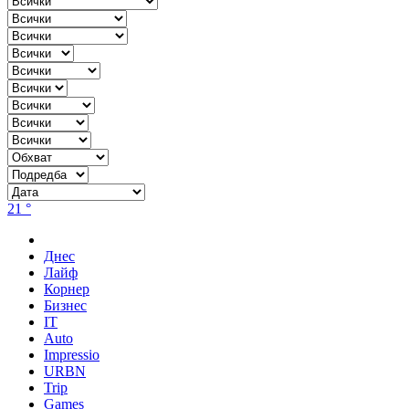
21 °
Днес
Лайф
Корнер
Бизнес
IT
Auto
Impressio
URBN
Trip
Games