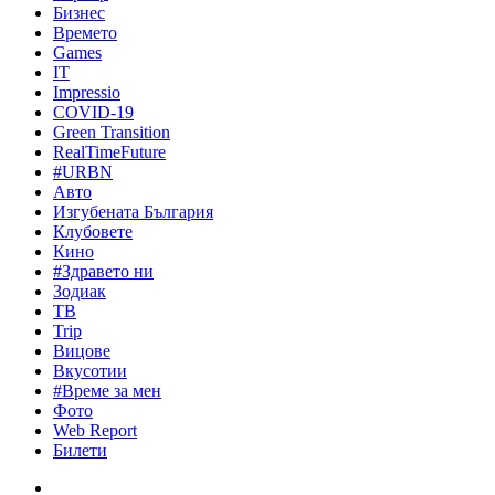
Бизнес
Времето
Games
IT
Impressio
COVID-19
Green Transition
RealTimeFuture
#URBN
Авто
Изгубената България
Клубовете
Кино
#Здравето ни
Зодиак
ТВ
Trip
Вицове
Вкусотии
#Време за мен
Фото
Web Report
Билети