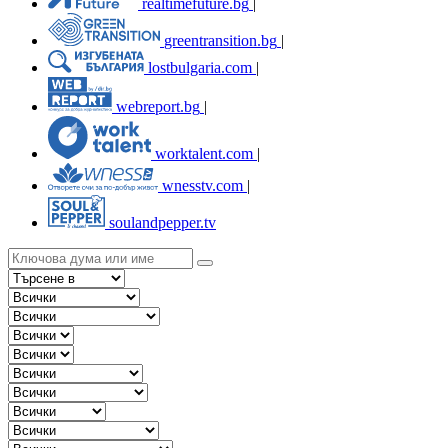
realtimefuture.bg
|
greentransition.bg
|
lostbulgaria.com
|
webreport.bg
|
worktalent.com
|
wnesstv.com
|
soulandpepper.tv