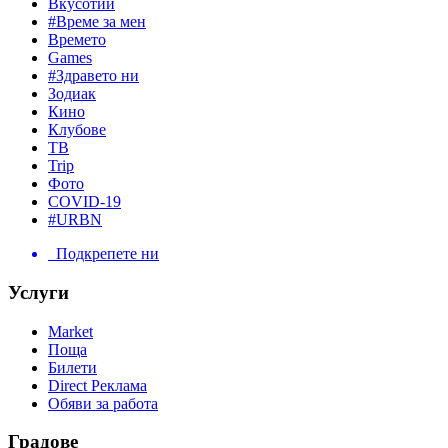
Вкусотии
#Време за мен
Времето
Games
#Здравето ни
Зодиак
Кино
Клубове
ТВ
Trip
Фото
COVID-19
#URBN
Подкрепете ни
Услуги
Market
Поща
Билети
Direct Реклама
Обяви за работа
Градове