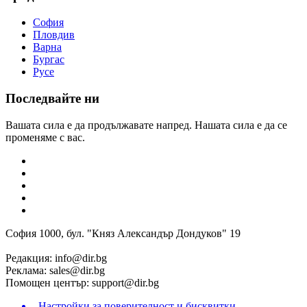
София
Пловдив
Варна
Бургас
Русе
Последвайте ни
Вашата сила е да продължавате напред. Нашата сила е да се
променяме с вас.
София 1000, бул. "Княз Александър Дондуков" 19
Редакция:
info@dir.bg
Реклама:
sales@dir.bg
Помощен център:
support@dir.bg
Настройки за поверителност и бисквитки