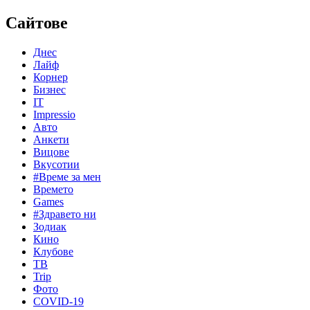
Сайтове
Днес
Лайф
Корнер
Бизнес
IT
Impressio
Авто
Анкети
Вицове
Вкусотии
#Време за мен
Времето
Games
#Здравето ни
Зодиак
Кино
Клубове
ТВ
Trip
Фото
COVID-19