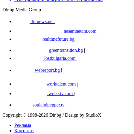
Dir.bg Media Group
3e-news.net
|
nasamnatam.com
|
realtimefuture.bg
|
greentransition.bg
|
lostbulgaria.com
|
webreport.bg
|
worktalent.com
|
wnesstv.com
|
soulandpepper.tv
Copyright © 1998-2026 Dir.bg / Design by StudioX
Реклама
Контакти