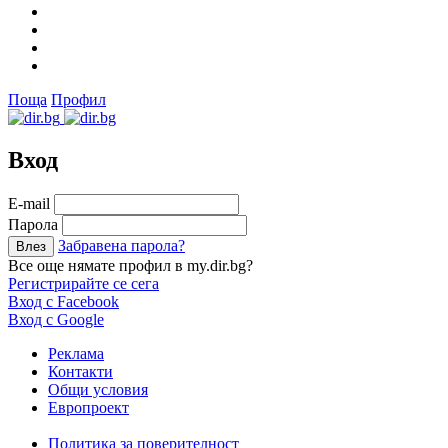
Поща
Профил
Вход
Е-mail
Парола
Забравена парола?
Все още нямате профил в my.dir.bg?
Регистрирайте се сега
Вход с Facebook
Вход с Google
Реклама
Контакти
Общи условия
Европроект
Политика за поверителност