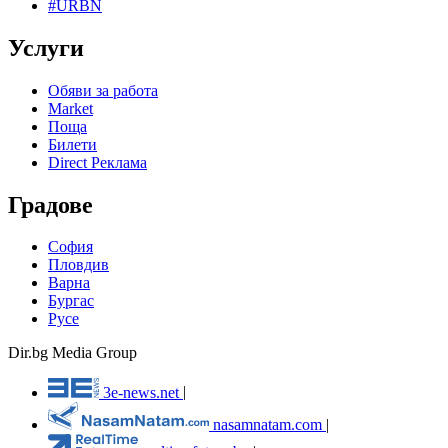
#URBN
Услуги
Обяви за работа
Market
Поща
Билети
Direct Реклама
Градове
София
Пловдив
Варна
Бургас
Русе
Dir.bg Media Group
3e-news.net
|
nasamnatam.com
|