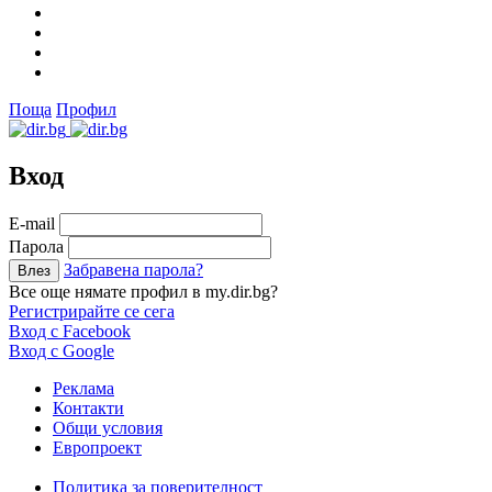
Поща
Профил
Вход
Е-mail
Парола
Забравена парола?
Все още нямате профил в my.dir.bg?
Регистрирайте се сега
Вход с Facebook
Вход с Google
Реклама
Контакти
Общи условия
Европроект
Политика за поверителност