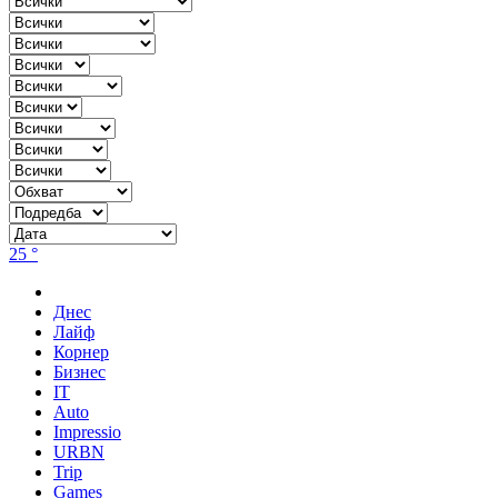
25 °
Днес
Лайф
Корнер
Бизнес
IT
Auto
Impressio
URBN
Trip
Games