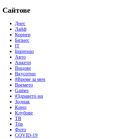
Сайтове
Днес
Лайф
Корнер
Бизнес
IT
Impressio
Авто
Анкети
Вицове
Вкусотии
#Време за мен
Времето
Games
#Здравето ни
Зодиак
Кино
Клубове
ТВ
Trip
Фото
COVID-19