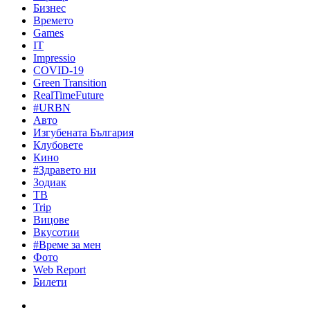
Бизнес
Времето
Games
IT
Impressio
COVID-19
Green Transition
RealTimeFuture
#URBN
Авто
Изгубената България
Клубовете
Кино
#Здравето ни
Зодиак
ТВ
Trip
Вицове
Вкусотии
#Време за мен
Фото
Web Report
Билети