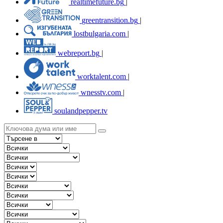
realtimefuture.bg
|
greentransition.bg
|
lostbulgaria.com
|
webreport.bg
|
worktalent.com
|
wnesstv.com
|
soulandpepper.tv