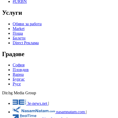
#URBN
Услуги
Обяви за работа
Market
Поща
Билети
Direct Реклама
Градове
София
Пловдив
Варна
Бургас
Русе
Dir.bg Media Group
3e-news.net
|
nasamnatam.com
|