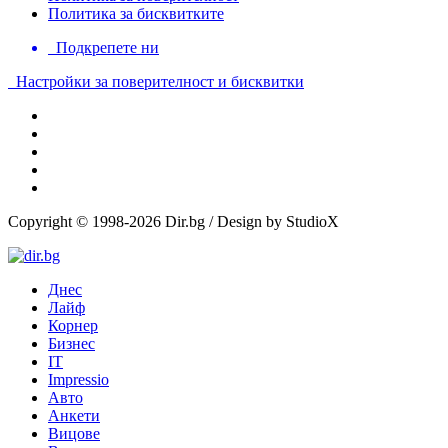
Политика за бисквитките
Подкрепете ни
Настройки за поверителност и бисквитки
Copyright © 1998-2026 Dir.bg / Design by StudioX
Днес
Лайф
Корнер
Бизнес
IT
Impressio
Авто
Анкети
Вицове