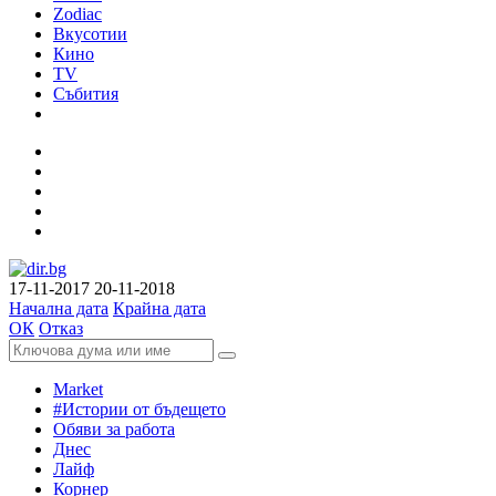
Zodiac
Вкусотии
Кино
TV
Събития
17-11-2017
20-11-2018
Начална дата
Крайна дата
ОК
Отказ
Market
#Истории от бъдещето
Обяви за работа
Днес
Лайф
Корнер