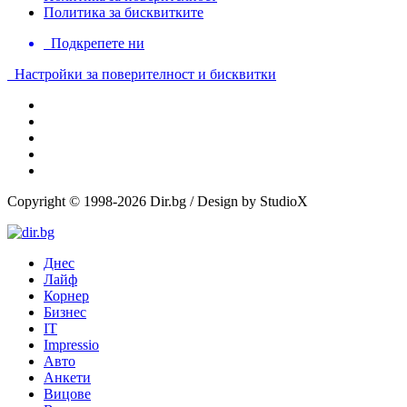
Политика за бисквитките
Подкрепете ни
Настройки за поверителност и бисквитки
Copyright © 1998-2026 Dir.bg / Design by StudioX
Днес
Лайф
Корнер
Бизнес
IT
Impressio
Авто
Анкети
Вицове