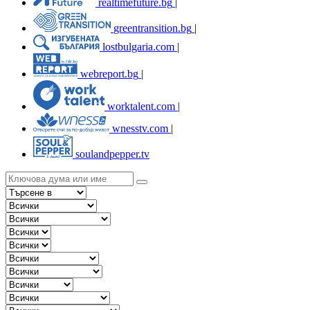
realtimefuture.bg
|
greentransition.bg
|
lostbulgaria.com
|
webreport.bg
|
worktalent.com
|
wnesstv.com
|
soulandpepper.tv