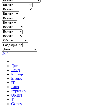
23 °
Днес
Лайф
Корнер
Бизнес
IT
Auto
Impressio
URBN
Trip
Games