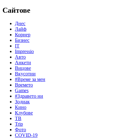
Сайтове
Днес
Лайф
Корнер
Бизнес
IT
Impressio
Авто
Анкети
Вицове
Вкусотии
#Време за мен
Времето
Games
#Здравето ни
Зодиак
Кино
Клубове
ТВ
Trip
Фото
COVID-19