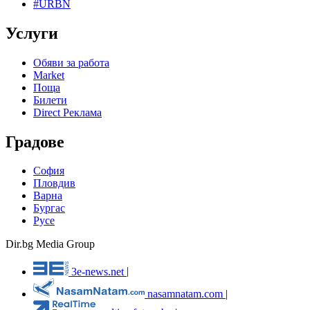
#URBN
Услуги
Обяви за работа
Market
Поща
Билети
Direct Реклама
Градове
София
Пловдив
Варна
Бургас
Русе
Dir.bg Media Group
3e-news.net
|
nasamnatam.com
|