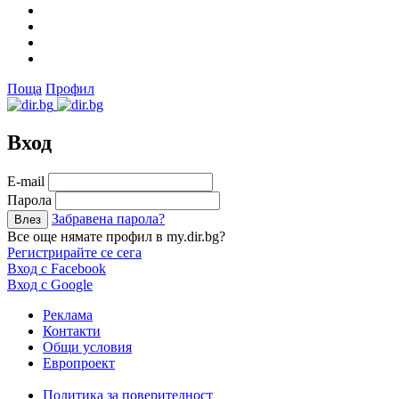
Поща
Профил
Вход
Е-mail
Парола
Забравена парола?
Все още нямате профил в my.dir.bg?
Регистрирайте се сега
Вход с Facebook
Вход с Google
Реклама
Контакти
Общи условия
Европроект
Политика за поверителност