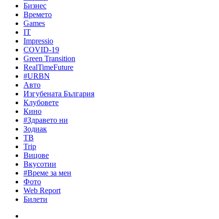
Бизнес
Времето
Games
IT
Impressio
COVID-19
Green Transition
RealTimeFuture
#URBN
Авто
Изгубената България
Клубовете
Кино
#Здравето ни
Зодиак
ТВ
Trip
Вицове
Вкусотии
#Време за мен
Фото
Web Report
Билети