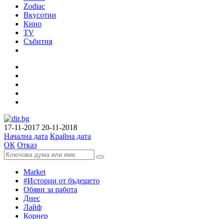
Zodiac
Вкусотии
Кино
TV
Събития
17-11-2017
20-11-2018
Начална дата
Крайна дата
ОК
Отказ
Market
#Истории от бъдещето
Обяви за работа
Днес
Лайф
Корнер