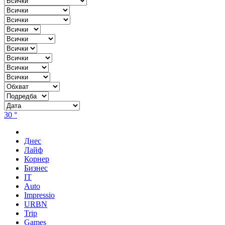
30 °
Днес
Лайф
Корнер
Бизнес
IT
Auto
Impressio
URBN
Trip
Games