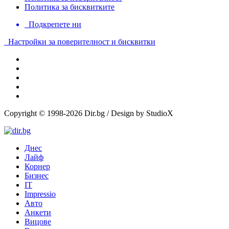
Политика за бисквитките
Подкрепете ни
Настройки за поверителност и бисквитки
Copyright © 1998-2026 Dir.bg / Design by StudioX
Днес
Лайф
Корнер
Бизнес
IT
Impressio
Авто
Анкети
Вицове