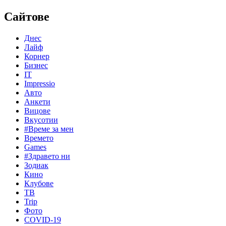
Сайтове
Днес
Лайф
Корнер
Бизнес
IT
Impressio
Авто
Анкети
Вицове
Вкусотии
#Време за мен
Времето
Games
#Здравето ни
Зодиак
Кино
Клубове
ТВ
Trip
Фото
COVID-19