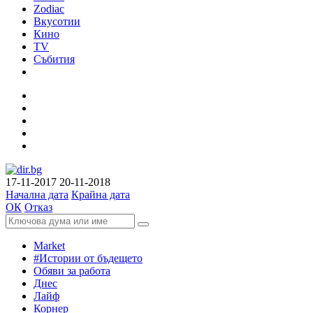
Zodiac
Вкусотии
Кино
TV
Събития
17-11-2017
20-11-2018
Начална дата
Крайна дата
ОК
Отказ
Market
#Истории от бъдещето
Обяви за работа
Днес
Лайф
Корнер