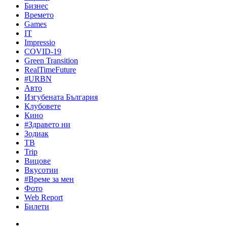
Бизнес
Времето
Games
IT
Impressio
COVID-19
Green Transition
RealTimeFuture
#URBN
Авто
Изгубената България
Клубовете
Кино
#Здравето ни
Зодиак
ТВ
Trip
Вицове
Вкусотии
#Време за мен
Фото
Web Report
Билети