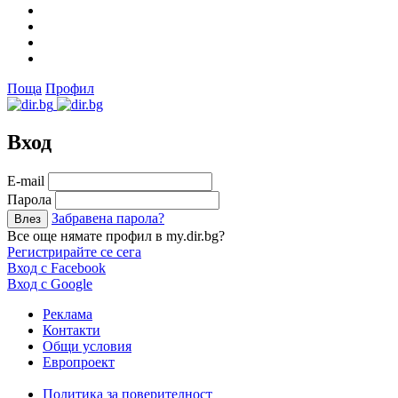
Поща
Профил
Вход
Е-mail
Парола
Забравена парола?
Все още нямате профил в my.dir.bg?
Регистрирайте се сега
Вход с Facebook
Вход с Google
Реклама
Контакти
Общи условия
Европроект
Политика за поверителност