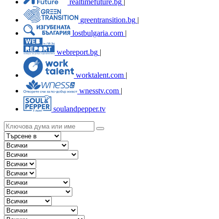
realtimefuture.bg
|
greentransition.bg
|
lostbulgaria.com
|
webreport.bg
|
worktalent.com
|
wnesstv.com
|
soulandpepper.tv