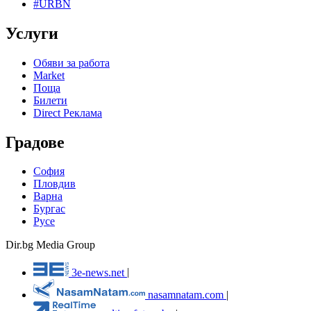
#URBN
Услуги
Обяви за работа
Market
Поща
Билети
Direct Реклама
Градове
София
Пловдив
Варна
Бургас
Русе
Dir.bg Media Group
3e-news.net
|
nasamnatam.com
|