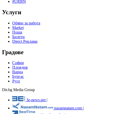
#URBN
Услуги
Обяви за работа
Market
Поща
Билети
Direct Реклама
Градове
София
Пловдив
Варна
Бургас
Русе
Dir.bg Media Group
3e-news.net
|
nasamnatam.com
|