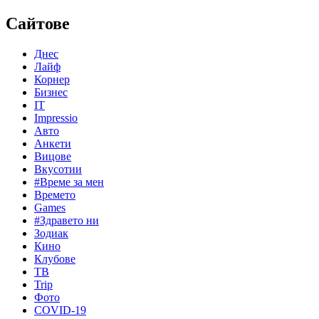
Сайтове
Днес
Лайф
Корнер
Бизнес
IT
Impressio
Авто
Анкети
Вицове
Вкусотии
#Време за мен
Времето
Games
#Здравето ни
Зодиак
Кино
Клубове
ТВ
Trip
Фото
COVID-19