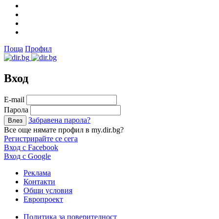
Поща
Профил
Вход
Е-mail
Парола
Забравена парола?
Все още нямате профил в my.dir.bg?
Регистрирайте се сега
Вход с Facebook
Вход с Google
Реклама
Контакти
Общи условия
Европроект
Политика за поверителност