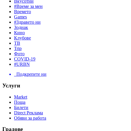
Вкусотии
#Време за мен
Времето
Games
#Здравето ни
Зодиак
Кино
Клубове
ТВ
Trip
Фото
COVID-19
#URBN
Подкрепете ни
Услуги
Market
Поща
Билети
Direct Реклама
Обяви за работа
Градове