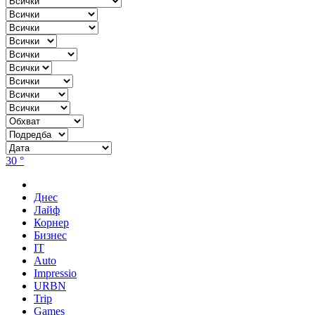
30 °
Днес
Лайф
Корнер
Бизнес
IT
Auto
Impressio
URBN
Trip
Games