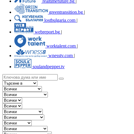
realtimefuture.bg
|
greentransition.bg
|
lostbulgaria.com
|
webreport.bg
|
worktalent.com
|
wnesstv.com
|
soulandpepper.tv