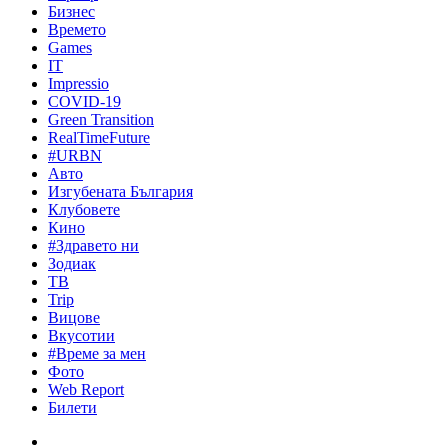
Бизнес
Времето
Games
IT
Impressio
COVID-19
Green Transition
RealTimeFuture
#URBN
Авто
Изгубената България
Клубовете
Кино
#Здравето ни
Зодиак
ТВ
Trip
Вицове
Вкусотии
#Време за мен
Фото
Web Report
Билети