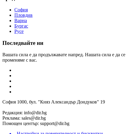
София
Пловдив
Варна
Бургас
Русе
Последвайте ни
Вашата сила е да продължавате напред. Нашата сила е да се
променяме с вас.
София 1000, бул. "Княз Александър Дондуков" 19
Редакция:
info@dir.bg
Реклама:
sales@dir.bg
Помощен център:
support@dir.bg
Настройки за поверителност и бисквитки