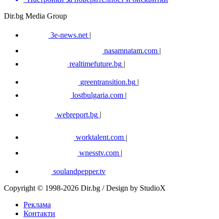
Dir.bg Media Group
3e-news.net
|
nasamnatam.com
|
realtimefuture.bg
|
greentransition.bg
|
lostbulgaria.com
|
webreport.bg
|
worktalent.com
|
wnesstv.com
|
soulandpepper.tv
Copyright © 1998-2026 Dir.bg / Design by StudioX
Реклама
Контакти