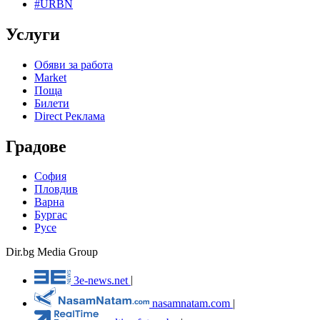
#URBN
Услуги
Обяви за работа
Market
Поща
Билети
Direct Реклама
Градове
София
Пловдив
Варна
Бургас
Русе
Dir.bg Media Group
3e-news.net
|
nasamnatam.com
|