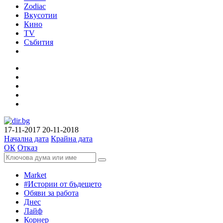
Zodiac
Вкусотии
Кино
TV
Събития
17-11-2017
20-11-2018
Начална дата
Крайна дата
ОК
Отказ
Market
#Истории от бъдещето
Обяви за работа
Днес
Лайф
Корнер