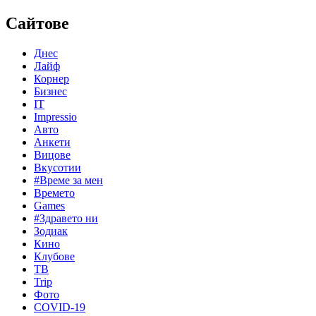
Сайтове
Днес
Лайф
Корнер
Бизнес
IT
Impressio
Авто
Анкети
Вицове
Вкусотии
#Време за мен
Времето
Games
#Здравето ни
Зодиак
Кино
Клубове
ТВ
Trip
Фото
COVID-19