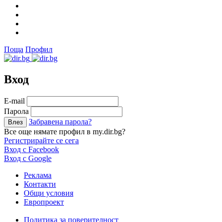
Поща
Профил
Вход
Е-mail
Парола
Забравена парола?
Все още нямате профил в my.dir.bg?
Регистрирайте се сега
Вход с Facebook
Вход с Google
Реклама
Контакти
Общи условия
Европроект
Политика за поверителност