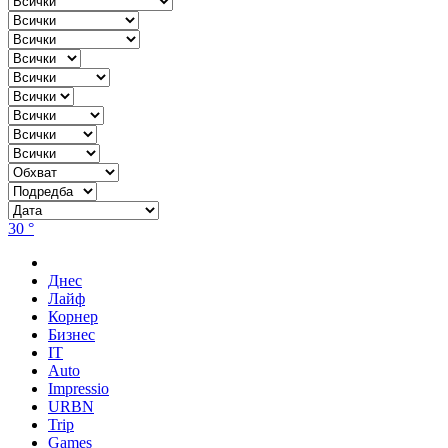
30 °
Днес
Лайф
Корнер
Бизнес
IT
Auto
Impressio
URBN
Trip
Games