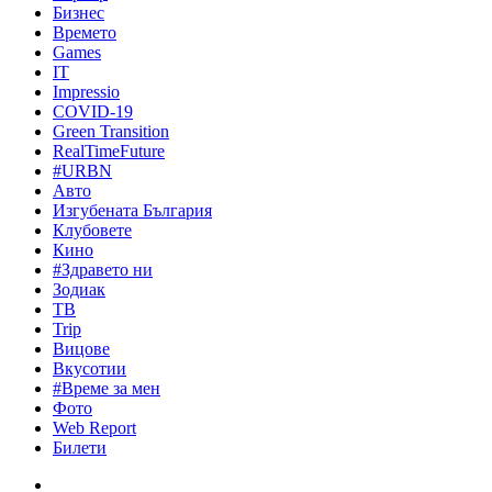
Бизнес
Времето
Games
IT
Impressio
COVID-19
Green Transition
RealTimeFuture
#URBN
Авто
Изгубената България
Клубовете
Кино
#Здравето ни
Зодиак
ТВ
Trip
Вицове
Вкусотии
#Време за мен
Фото
Web Report
Билети