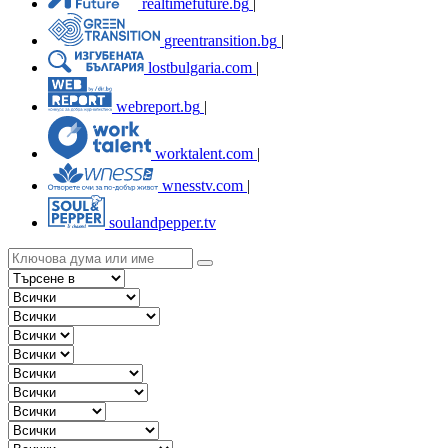
realtimefuture.bg
|
greentransition.bg
|
lostbulgaria.com
|
webreport.bg
|
worktalent.com
|
wnesstv.com
|
soulandpepper.tv