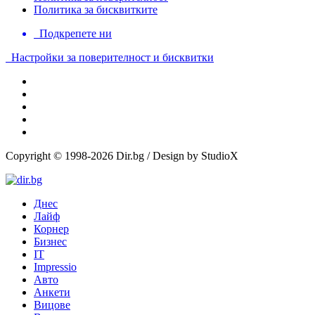
Политика за бисквитките
Подкрепете ни
Настройки за поверителност и бисквитки
Copyright © 1998-2026 Dir.bg / Design by StudioX
Днес
Лайф
Корнер
Бизнес
IT
Impressio
Авто
Анкети
Вицове