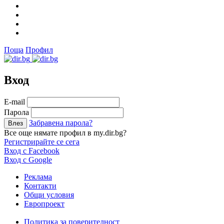
Поща
Профил
Вход
Е-mail
Парола
Забравена парола?
Все още нямате профил в my.dir.bg?
Регистрирайте се сега
Вход с Facebook
Вход с Google
Реклама
Контакти
Общи условия
Европроект
Политика за поверителност