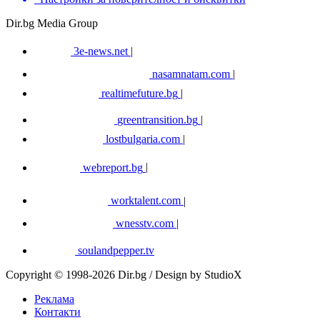
Dir.bg Media Group
3e-news.net
|
nasamnatam.com
|
realtimefuture.bg
|
greentransition.bg
|
lostbulgaria.com
|
webreport.bg
|
worktalent.com
|
wnesstv.com
|
soulandpepper.tv
Copyright © 1998-2026 Dir.bg / Design by StudioX
Реклама
Контакти