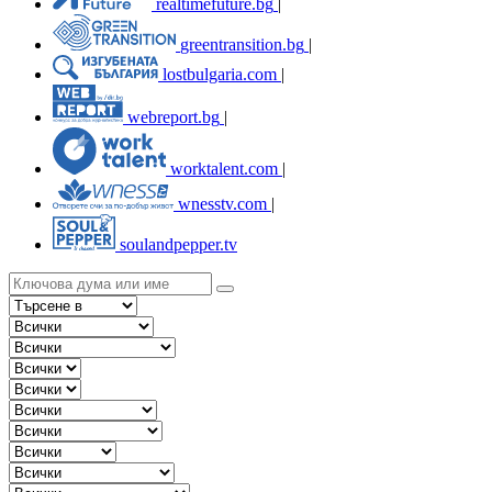
realtimefuture.bg
|
greentransition.bg
|
lostbulgaria.com
|
webreport.bg
|
worktalent.com
|
wnesstv.com
|
soulandpepper.tv