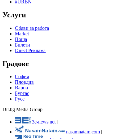
#URBN
Услуги
Обяви за работа
Market
Поща
Билети
Direct Реклама
Градове
София
Пловдив
Варна
Бургас
Русе
Dir.bg Media Group
3e-news.net
|
nasamnatam.com
|