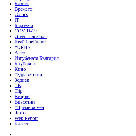
Бизнес
Времето
Games
IT
Impressio
COVID-19
Green Transition
RealTimeFuture
#URBN
Авто
Изгубената България
Клубовете
Кино
#Здравето ни
Зодиак
ТВ
Trip
Вицове
Вкусотии
#Време за мен
Фото
Web Report
Билети