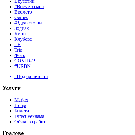
Вкусотии
#Време за мен
Времето
Games
#Здравето ни
Зодиак
Кино
Клубове
ТВ
Trip
Фото
COVID-19
#URBN
Подкрепете ни
Услуги
Market
Поща
Билети
Direct Реклама
Обяви за работа
Градове