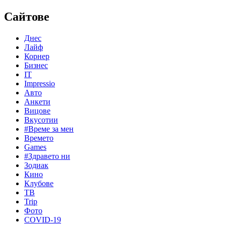
Сайтове
Днес
Лайф
Корнер
Бизнес
IT
Impressio
Авто
Анкети
Вицове
Вкусотии
#Време за мен
Времето
Games
#Здравето ни
Зодиак
Кино
Клубове
ТВ
Trip
Фото
COVID-19