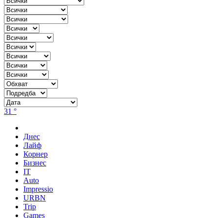
31 °
Днес
Лайф
Корнер
Бизнес
IT
Auto
Impressio
URBN
Trip
Games