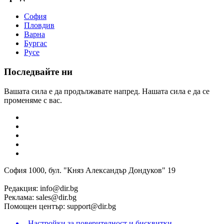
София
Пловдив
Варна
Бургас
Русе
Последвайте ни
Вашата сила е да продължавате напред. Нашата сила е да се
променяме с вас.
София 1000, бул. "Княз Александър Дондуков" 19
Редакция:
info@dir.bg
Реклама:
sales@dir.bg
Помощен център:
support@dir.bg
Настройки за поверителност и бисквитки