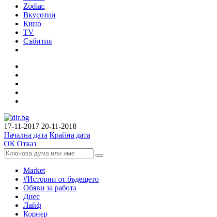
Zodiac
Вкусотии
Кино
TV
Събития
17-11-2017
20-11-2018
Начална дата
Крайна дата
ОК
Отказ
Market
#Истории от бъдещето
Обяви за работа
Днес
Лайф
Корнер