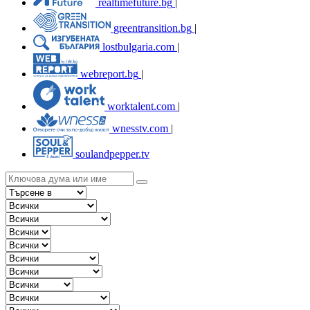
realtimefuture.bg
|
greentransition.bg
|
lostbulgaria.com
|
webreport.bg
|
worktalent.com
|
wnesstv.com
|
soulandpepper.tv