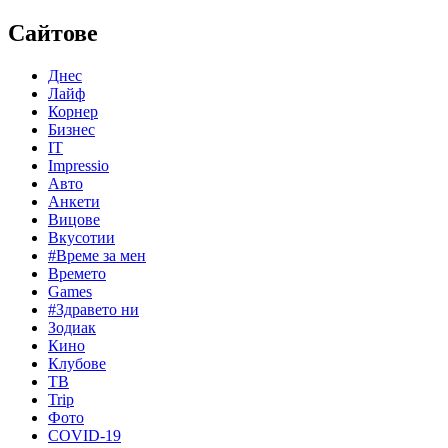
Сайтове
Днес
Лайф
Корнер
Бизнес
IT
Impressio
Авто
Анкети
Вицове
Вкусотии
#Време за мен
Времето
Games
#Здравето ни
Зодиак
Кино
Клубове
ТВ
Trip
Фото
COVID-19