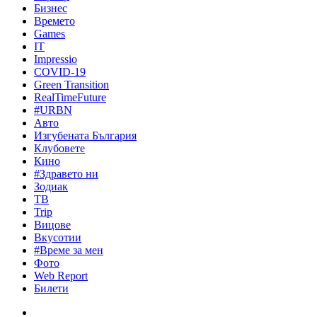
Бизнес
Времето
Games
IT
Impressio
COVID-19
Green Transition
RealTimeFuture
#URBN
Авто
Изгубената България
Клубовете
Кино
#Здравето ни
Зодиак
ТВ
Trip
Вицове
Вкусотии
#Време за мен
Фото
Web Report
Билети