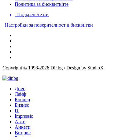
Политика за бисквитките
Подкрепете ни
Настройки за поверителност и бисквитки
Copyright © 1998-2026 Dir.bg / Design by StudioX
Днес
Лайф
Корнер
Бизнес
IT
Impressio
Авто
Анкети
Вицове