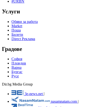
#URBN
Услуги
Обяви за работа
Market
Поща
Билети
Direct Реклама
Градове
София
Пловдив
Варна
Бургас
Русе
Dir.bg Media Group
3e-news.net
|
nasamnatam.com
|