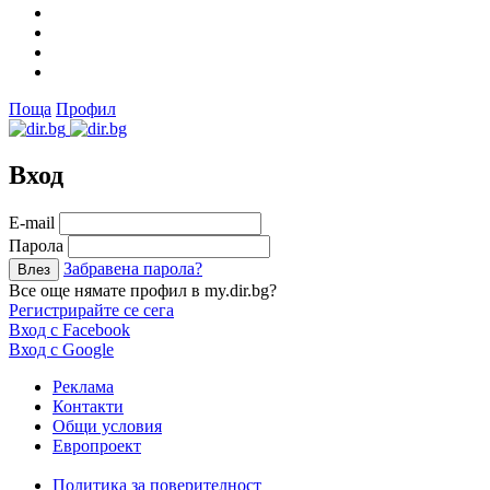
Поща
Профил
Вход
Е-mail
Парола
Забравена парола?
Все още нямате профил в my.dir.bg?
Регистрирайте се сега
Вход с Facebook
Вход с Google
Реклама
Контакти
Общи условия
Европроект
Политика за поверителност