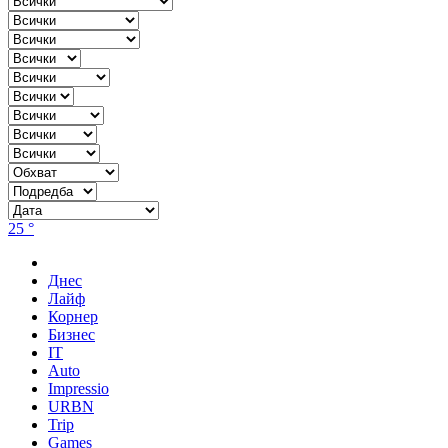
25 °
Днес
Лайф
Корнер
Бизнес
IT
Auto
Impressio
URBN
Trip
Games