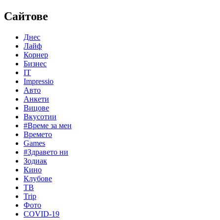
Сайтове
Днес
Лайф
Корнер
Бизнес
IT
Impressio
Авто
Анкети
Вицове
Вкусотии
#Време за мен
Времето
Games
#Здравето ни
Зодиак
Кино
Клубове
ТВ
Trip
Фото
COVID-19