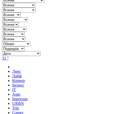
31 °
Днес
Лайф
Корнер
Бизнес
IT
Auto
Impressio
URBN
Trip
Games