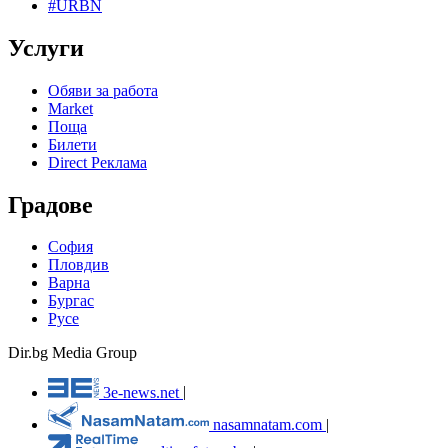
#URBN
Услуги
Обяви за работа
Market
Поща
Билети
Direct Реклама
Градове
София
Пловдив
Варна
Бургас
Русе
Dir.bg Media Group
3e-news.net
|
nasamnatam.com
|