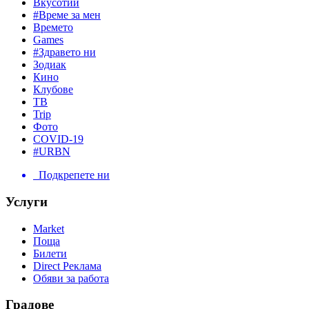
Вкусотии
#Време за мен
Времето
Games
#Здравето ни
Зодиак
Кино
Клубове
ТВ
Trip
Фото
COVID-19
#URBN
Подкрепете ни
Услуги
Market
Поща
Билети
Direct Реклама
Обяви за работа
Градове