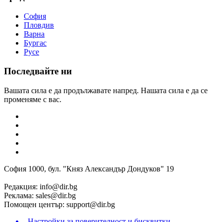
София
Пловдив
Варна
Бургас
Русе
Последвайте ни
Вашата сила е да продължавате напред. Нашата сила е да се
променяме с вас.
София 1000, бул. "Княз Александър Дондуков" 19
Редакция:
info@dir.bg
Реклама:
sales@dir.bg
Помощен център:
support@dir.bg
Настройки за поверителност и бисквитки