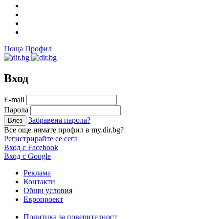
Поща
Профил
Вход
Е-mail
Парола
Забравена парола?
Все още нямате профил в my.dir.bg?
Регистрирайте се сега
Вход с Facebook
Вход с Google
Реклама
Контакти
Общи условия
Европроект
Политика за поверителност