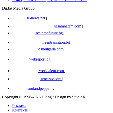
Dir.bg Media Group
3e-news.net
|
nasamnatam.com
|
realtimefuture.bg
|
greentransition.bg
|
lostbulgaria.com
|
webreport.bg
|
worktalent.com
|
wnesstv.com
|
soulandpepper.tv
Copyright © 1998-2026 Dir.bg / Design by StudioX
Реклама
Контакти