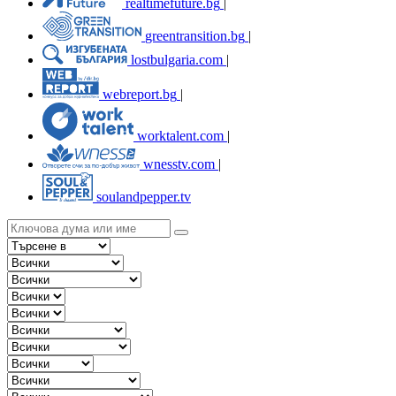
realtimefuture.bg
|
greentransition.bg
|
lostbulgaria.com
|
webreport.bg
|
worktalent.com
|
wnesstv.com
|
soulandpepper.tv