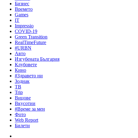
Бизнес
Времето
Games
IT
Impressio
COVID-19
Green Transition
RealTimeFuture
#URBN
Авто
Изгубената България
Клубовете
Кино
#Здравето ни
Зодиак
ТВ
Trip
Вицове
Вкусотии
#Време за мен
Фото
Web Report
Билети