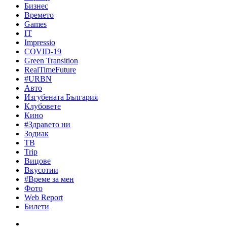
Бизнес
Времето
Games
IT
Impressio
COVID-19
Green Transition
RealTimeFuture
#URBN
Авто
Изгубената България
Клубовете
Кино
#Здравето ни
Зодиак
ТВ
Trip
Вицове
Вкусотии
#Време за мен
Фото
Web Report
Билети