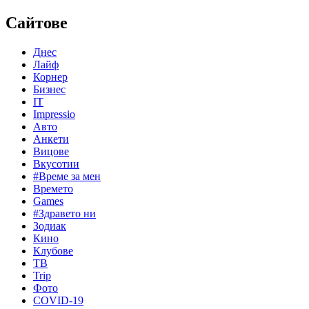
Сайтове
Днес
Лайф
Корнер
Бизнес
IT
Impressio
Авто
Анкети
Вицове
Вкусотии
#Време за мен
Времето
Games
#Здравето ни
Зодиак
Кино
Клубове
ТВ
Trip
Фото
COVID-19