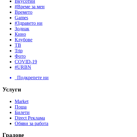
Вкусотии
#Време за мен
Времето
Games
#Здравето ни
Зодиак
Кино
Клубове
ТВ
Trip
Фото
COVID-19
#URBN
Подкрепете ни
Услуги
Market
Поща
Билети
Direct Реклама
Обяви за работа
Градове