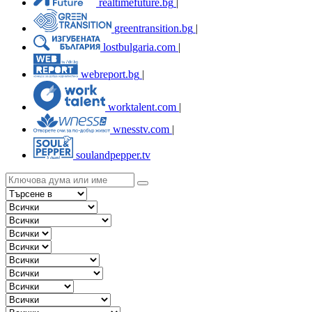
realtimefuture.bg
|
greentransition.bg
|
lostbulgaria.com
|
webreport.bg
|
worktalent.com
|
wnesstv.com
|
soulandpepper.tv