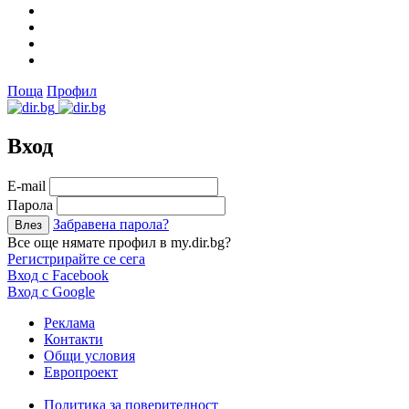
Поща
Профил
Вход
Е-mail
Парола
Забравена парола?
Все още нямате профил в my.dir.bg?
Регистрирайте се сега
Вход с Facebook
Вход с Google
Реклама
Контакти
Общи условия
Европроект
Политика за поверителност