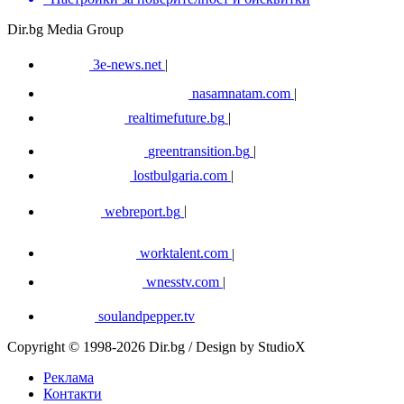
Dir.bg Media Group
3e-news.net
|
nasamnatam.com
|
realtimefuture.bg
|
greentransition.bg
|
lostbulgaria.com
|
webreport.bg
|
worktalent.com
|
wnesstv.com
|
soulandpepper.tv
Copyright © 1998-2026 Dir.bg / Design by StudioX
Реклама
Контакти