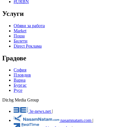
#URBN
Услуги
Обяви за работа
Market
Поща
Билети
Direct Реклама
Градове
София
Пловдив
Варна
Бургас
Русе
Dir.bg Media Group
3e-news.net
|
nasamnatam.com
|