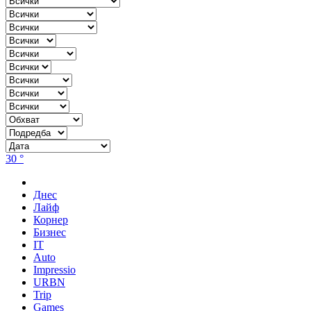
30 °
Днес
Лайф
Корнер
Бизнес
IT
Auto
Impressio
URBN
Trip
Games