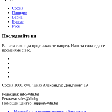
София
Пловдив
Варна
Бургас
Русе
Последвайте ни
Вашата сила е да продължавате напред. Нашата сила е да се
променяме с вас.
София 1000, бул. "Княз Александър Дондуков" 19
Редакция:
info@dir.bg
Реклама:
sales@dir.bg
Помощен център:
support@dir.bg
Настройки за поверителност и бисквитки