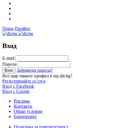
Поща
Профил
Вход
Е-mail
Парола
Забравена парола?
Все още нямате профил в my.dir.bg?
Регистрирайте се сега
Вход с Facebook
Вход с Google
Реклама
Контакти
Общи условия
Европроект
Политика за поверителност