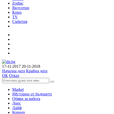
Zodiac
Вкусотии
Кино
TV
Събития
17-11-2017
20-11-2018
Начална дата
Крайна дата
ОК
Отказ
Market
#Истории от бъдещето
Обяви за работа
Днес
Лайф
Корнер