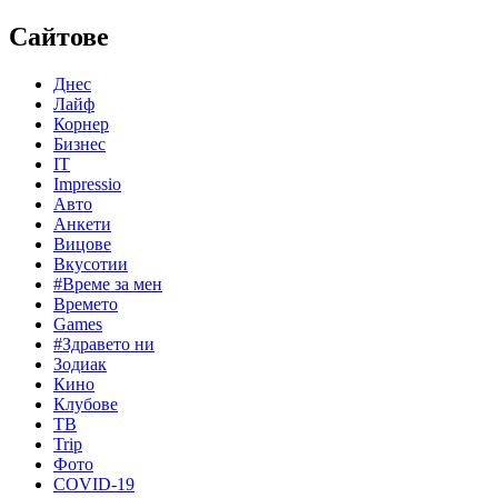
Сайтове
Днес
Лайф
Корнер
Бизнес
IT
Impressio
Авто
Анкети
Вицове
Вкусотии
#Време за мен
Времето
Games
#Здравето ни
Зодиак
Кино
Клубове
ТВ
Trip
Фото
COVID-19