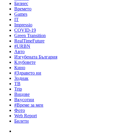
Бизнес
Времето
Games
IT
Impressio
COVID-19
Green Transition
RealTimeFuture
#URBN
Авто
Изгубената България
Клубовете
Кино
#Здравето ни
Зодиак
ТВ
Trip
Вицове
Вкусотии
#Време за мен
Фото
Web Report
Билети