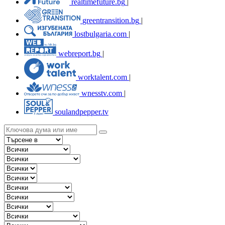
realtimefuture.bg
|
greentransition.bg
|
lostbulgaria.com
|
webreport.bg
|
worktalent.com
|
wnesstv.com
|
soulandpepper.tv