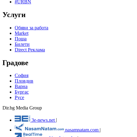
#URBN
Услуги
Обяви за работа
Market
Поща
Билети
Direct Реклама
Градове
София
Пловдив
Варна
Бургас
Русе
Dir.bg Media Group
3e-news.net
|
nasamnatam.com
|