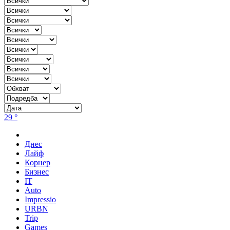
29 °
Днес
Лайф
Корнер
Бизнес
IT
Auto
Impressio
URBN
Trip
Games