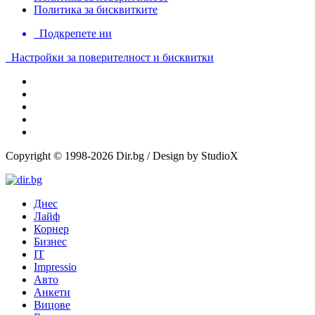
Политика за бисквитките
Подкрепете ни
Настройки за поверителност и бисквитки
Copyright © 1998-2026 Dir.bg / Design by StudioX
Днес
Лайф
Корнер
Бизнес
IT
Impressio
Авто
Анкети
Вицове